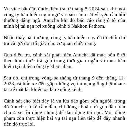
Vụ việc bắt đầu được điều tra từ tháng 5-2024 sau khi một
công ty bảo hiểm nghi ngờ và báo cảnh sát về yêu cầu bồi
thường đáng ngờ. Anucha khi đó báo cáo rằng ô tô của
mình bị tai nạn rơi xuống kênh ở Nakhon Pathom.
Nhận thấy bất thường, công ty bảo hiểm này đã từ chối chi
trả và gửi đơn tố giác cho cơ quan chức năng.
Qua điều tra, cảnh sát phát hiện Anucha đã mua bốn ô tô
theo hình thức trả góp trong thời gian ngắn và mua bảo
hiểm tại nhiều công ty khác nhau.
Sau đó, chỉ trong vòng ba tháng từ tháng 9 đến tháng 11-
2023, cả bốn xe đều gặp những vụ tai nạn giống hệt nhau:
tài xế mất lái khiến xe lao xuống kênh.
Cảnh sát cho biết đây là vụ lừa đảo gồm bốn người, trong
đó Anucha là kẻ cầm đầu, chỉ đóng khoản trả góp đầu tiên
cho 4 xe rồi dùng chúng để dàn dựng tai nạn. Một đồng
phạm còn thực hiện hai vụ tai nạn liên tiếp để đẩy nhanh
tiến độ trục lợi.