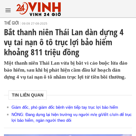
THẾ GIỚI
09:09 27-08-2025
Bắt thanh niên Thái Lan dàn dựng 4
vụ tai nạn ô tô trục lợi bảo hiểm
khoảng 811 triệu đồng
Một thanh niên Thái Lan vừa bị bắt vì cáo buộc lừa đảo
bảo hiểm, sau khi bị phát hiện cầm đầu kế hoạch dàn
dựng 4 vụ tai nạn ô tô nhằm trục lợi từ tiền bồi thường.
TIN LIÊN QUAN
Giám đốc, phó giám đốc bệnh viện tiếp tay trục lợi bảo hiểm
NÓNG: Đang dựng lại hiện trường vụ người m/ẹ g/i/ế/t c/o/n để trục
lợi bảo hiểm, ngàn người theo dõi