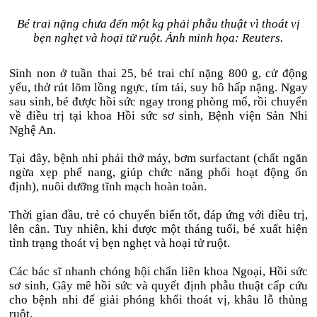
Bé trai nặng chưa đến một kg phải phẫu thuật vì thoát vị
bẹn nghẹt và hoại tử ruột. Ảnh minh họa: Reuters.
Sinh non ở tuần thai 25, bé trai chỉ nặng 800 g, cử động
yếu, thở rút lõm lồng ngực, tím tái, suy hô hấp nặng. Ngay
sau sinh, bé được hồi sức ngay trong phòng mổ, rồi chuyển
về điều trị tại khoa Hồi sức sơ sinh, Bệnh viện Sản Nhi
Nghệ An.
Tại đây, bệnh nhi phải thở máy, bơm surfactant (chất ngăn
ngừa xẹp phế nang, giúp chức năng phổi hoạt động ổn
định), nuôi dưỡng tĩnh mạch hoàn toàn.
Thời gian đầu, trẻ có chuyển biến tốt, đáp ứng với điều trị,
lên cân. Tuy nhiên, khi được một tháng tuổi, bé xuất hiện
tình trạng thoát vị bẹn nghẹt và hoại tử ruột.
Các bác sĩ nhanh chóng hội chẩn liên khoa Ngoại, Hồi sức
sơ sinh, Gây mê hồi sức và quyết định phẫu thuật cấp cứu
cho bệnh nhi để giải phóng khối thoát vị, khâu lỗ thủng
ruột.