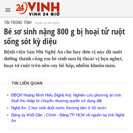
TIN TRONG TỈNH
19:48 22-06-2023
Bé sơ sinh nặng 800 g bị hoại tử ruột
sống sót kỳ diệu
Bệnh viện Sản Nhi Nghệ An cho hay đơn vị này đã nuôi
dưỡng thành công em bé sinh non bị thoát vị bẹn nghẹt,
hoại tử ruột trên nền suy hô hấp, nhiễm khuẩn máu.
TIN LIÊN QUAN
ĐBQH Hoàng Minh Hiếu (Nghệ An): Nghiên cứu phương án tính
thuế thu nhập từ chuyển nhượng quyền sử dụng đất
Nghệ An: 2 học sinh đuối nước thương tâm ở hồ nước
Đảng ủy Khối Dân - Chính - Đảng TP HCM về nguồn tại tỉnh Nghệ
An