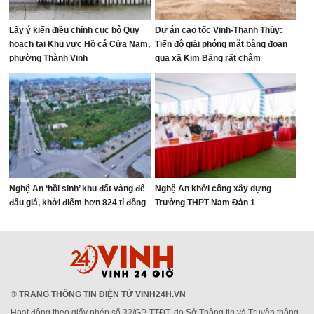
Lấy ý kiến điều chỉnh cục bộ Quy
Dự án cao tốc Vinh-Thanh Thủy:
hoạch tại Khu vực Hồ cá Cửa Nam,
Tiến độ giải phóng mặt bằng đoạn
phường Thành Vinh
qua xã Kim Bảng rất chậm
Nghệ An ‘hồi sinh’ khu đất vàng để
Nghệ An khởi công xây dựng
đấu giá, khởi điểm hơn 824 tỉ đồng
Trường THPT Nam Đàn 1
®
TRANG THÔNG TIN ĐIỆN TỬ VINH24H.VN
Hoạt động theo giấy phép số 32/GP-TTĐT, do Sở Thông tin và Truyền thông