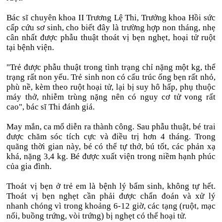
Bác sĩ chuyên khoa II Trương Lệ Thi, Trưởng khoa Hồi sức
cấp cứu sơ sinh, cho biết đây là trường hợp non tháng, nhẹ
cân nhất được phẫu thuật thoát vị bẹn nghẹt, hoại tử ruột
tại bệnh viện.
"Trẻ được phẫu thuật trong tình trạng chỉ nặng một kg, thể
trạng rất non yếu. Trẻ sinh non có cấu trúc ống bẹn rất nhỏ,
phù nề, kèm theo ruột hoại tử, lại bị suy hô hấp, phụ thuộc
máy thở, nhiễm trùng nặng nên có nguy cơ tử vong rất
cao", bác sĩ Thi đánh giá.
May mắn, ca mổ diễn ra thành công. Sau phẫu thuật, bé trai
được chăm sóc tích cực và điều trị hơn 4 tháng. Trong
quãng thời gian này, bé có thể tự thở, bú tốt, các phản xạ
khá, nặng 3,4 kg. Bé được xuất viện trong niềm hạnh phúc
của gia đình.
Thoát vị bẹn ở trẻ em là bệnh lý bẩm sinh, không tự hết.
Thoát vị bẹn nghẹt cần phải được chẩn đoán và xử lý
nhanh chóng vì trong khoảng 6-12 giờ, các tạng (ruột, mạc
nối, buồng trứng, vòi trứng) bị nghẹt có thể hoại tử.