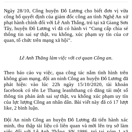
Ngày 28/10, Công huyện Đô Lương cho biết đơn vị vừa
công bố quyết định của giám đốc công an tỉnh Nghệ An xử
phạt hành chính đối với Lê Anh Thắng, trú tại xã Giang Sơn
Tây, huyện Đô Lương vì đã có hành vi “Cung cấp chia sẻ
thông tin sai sự thật, vu khống, xúc phạm uy tín của cơ
quan, tổ chức trên mạng xã hội”.
Lê Anh Thắng làm việc với cơ quan Công an.
Theo báo cáo vụ việc, qua công tác nắm tình hình trên
không gian mạng, đội an ninh Công an huyện Đô Lương đã
phát hiện: vào lúc 22h ngày 15/10/2020, tài khoản
facebook có tên Le Thang leanhthang có đăng tải một số
thông tin phản ánh sai sự thật, vu khống xúc phạm uy tín
của lực lượng Công an nhân dân. Bài viết này đã có 17 lượt
like, 2 bình luận.
Đội An ninh Công an huyện Đô Lương đã tiến hành xác
minh, thu thập tài liệu có liên quan và mời lên trụ sở làm
việc đối với Lê Anh Thắng, SN 1986, trú tại xóm 1 xã