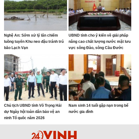
Nghệ An: Sớm xử lý lấn chiếm
UBND tỉnh cho ý kiến về giải pháp
luồng tuyến Khu neo đậu tránh trú
nâng cao chất lượng nước mặt lưu
bão Lạch Vạn
vực sông Đào, sông Cầu Đước
Chủ tịch UBND tỉnh Võ Trọng Hải
Nam sinh 14 tuổi gặp nạn trong bể
dự Ngày hội toàn dân bảo vệ an
nước gia đình
ninh Tổ quốc năm 2026