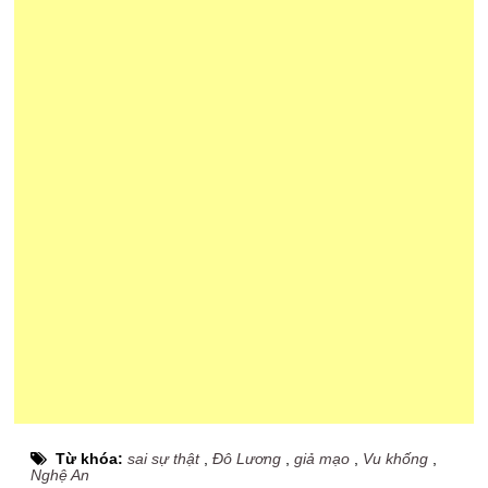
Từ khóa:
sai sự thật
,
Đô Lương
,
giả mạo
,
Vu khống
,
Nghệ An