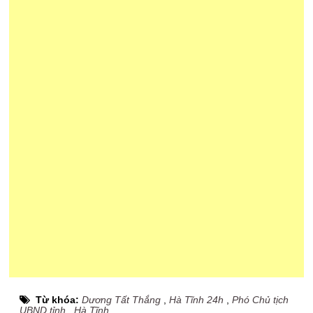
Từ khóa:
Dương Tất Thắng
,
Hà Tĩnh 24h
,
Phó Chủ tịch
UBND tỉnh
,
Hà Tĩnh