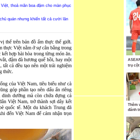
u Việt, thoả mãn boa đậm cho màn phục
 chủ quán nhưng khiến tất cả cười lăn
ị thế trên bản đồ ẩm thực thế giới.
m thực Việt nằm ở sự cân bằng trong
 kết hợp hài hòa trong từng món ăn.
 vắt, đậm đà hương quế hồi, hay một
ASEAN 
 tất cả đều tạo nên một trải nghiệm
trụ cộ
g thức.
ống của Việt Nam, tiêu biểu như cà
cũng góp phần tạo nên dấu ấn riêng
rị dinh dưỡng mà còn chứa đựng cả
dân Việt Nam, trở thành sợi dây kết
Thêm v
bè quốc tế. Một du khách Trung đã
đánh t
khi đến Việt Nam để cảm nhận trọn