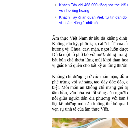
Khách Tây chi 468.000 đồng hớt tóc kiể
vụ như ông hoàng
Khách Tây đi ăn quán Việt, tự tin dặn dò
vì nhầm đúng 1 chữ cái
Ẩm thực Việt Nam từ lâu đã khẳng định v
Không cầu kỳ, phức tạp, cái "chất" của ẩ
hương vị: Chua, cay, mặn, ngọt luôn được
Dù là một tô phở bò với nước dùng trong
bát bún chả thơm lừng mùi khói than hoa,
vị giác khó quên cho bất kỳ ai từng thưởn
Không chỉ dừng lại ở các món mặn, đồ u
phê trứng với sự sáng tạo đầy độc đáo, 
biệt. Mỗi món ăn không chỉ mang giá t
tâm hồn, văn hóa và lối sống của người 
nối giữa người dân địa phương với bạn 
liệt kê những món ăn không thể bỏ qua 
vẹn sự tinh tế của ẩm thực Việt.