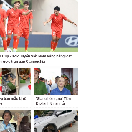
Cup 2026: Tuyển Việt Nam vắng hàng loạt
t trước trận gặp Campuchia
ụ bảo mẫu bị tố
'Giang hồ mạng' Tiến
rẻ
Bịp lãnh 8 năm tù