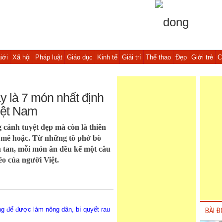
iới
Xã hội
Pháp luật
Giáo dục
Kinh tế
Giải trí
Thể thao
Đẹp
Giới trẻ
C
 là 7 món nhất định
Việt Nam
 cảnh tuyệt đẹp mà còn là thiên
mê hoặc. Từ những tô phở bò
n tan, mỗi món ăn đều kể một câu
éo của người Việt.
g để được làm nông dân, bí quyết rau
BÀI Đ