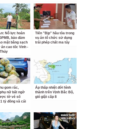
n: Nỗ lực hoàn
Tiến "Bịp" hầu tòa trong
 GPMB, bảo đảm
vụ án tổ chức sử dụng
ao mặt bằng sạch
trái phép chất ma túy
 án cao tốc Vinh -
 Thủy
hu gom rác,
Áp thấp nhiệt đới hình
phụ nữ bất ngờ
thành trên Vịnh Bắc Bộ,
ược tờ vé số
gió giật cấp 8
31 tỷ đồng và cái