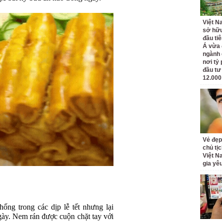
Việt N
sở hữu
đầu ti
Á vừa
ngành d
nơi tỷ
đầu tư
12.000
Vẻ đẹp
chủ tị
Việt N
gia yê
ng trong các dịp lễ tết nhưng lại
gày. Nem rán được cuộn chặt tay với