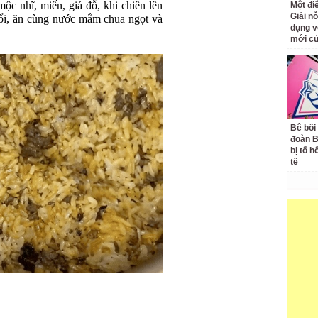
mộc nhĩ, miến, giá đỗ, khi chiên lên
Một đ
Giải nỗ
hổi, ăn cùng nước mắm chua ngọt và
dụng v
mới củ
Bê bối
đoàn 
bị tố h
tế