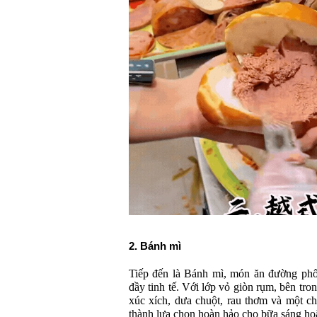
2. Bánh mì
Tiếp đến là Bánh mì, món ăn đường phố 
đầy tinh tế. Với lớp vỏ giòn rụm, bên tron
xúc xích, dưa chuột, rau thơm và một ch
thành lựa chọn hoàn hảo cho bữa sáng hoặ