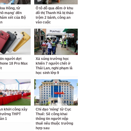
oa Hồng, từ
Ô tô đỗ qua đêm ở khu
 hồ mạng' đến
đô thị Thanh Hà bị tháo
hám xét của Bộ
trộm 2 bánh, công an
an
vào cuộc
tin người đợi
Xả súng trường học
hone 18 Pro Max
khiến 7 người chết ở
ết
Thái Lan, nghi phạm là
học sinh lớp 9
n khởi công xây
Chỉ đạo 'nóng' từ Cục
Trường THPT
Thuế: Sẽ công khai
àn 1
thông tin người nộp
thuế nếu thuộc trường
hợp sau