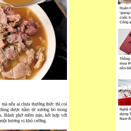
Huấn H
'giang
cuộc k
Công 
Thông 
mua iP
nên bi
 mà nếu ai chưa thưởng thức thì coi
 dùng được hầm từ xương bò trong
Nghệ A
dựng 
iên. Bánh phở mềm mịn, kết hợp với
Nam Đ
n một hương vị khó cưỡng.