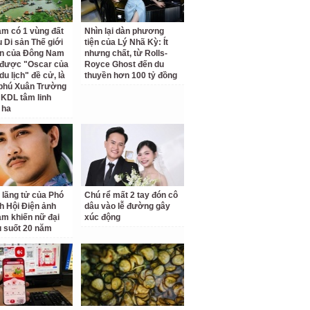
am có 1 vùng đất
Nhìn lại dàn phương
 Di sản Thế giới
tiện của Lý Nhã Kỳ: Ít
ên của Đông Nam
nhưng chất, từ Rolls-
 được "Oscar của
Royce Ghost đến du
u lịch" đề cử, là
thuyền hơn 100 tỷ đồng
 phú Xuân Trường
 KDL tâm linh
 ha
 lãng tử của Phó
Chú rể mất 2 tay đón cô
ch Hội Điện ảnh
dâu vào lễ đường gây
am khiến nữ đại
xúc động
u suốt 20 năm