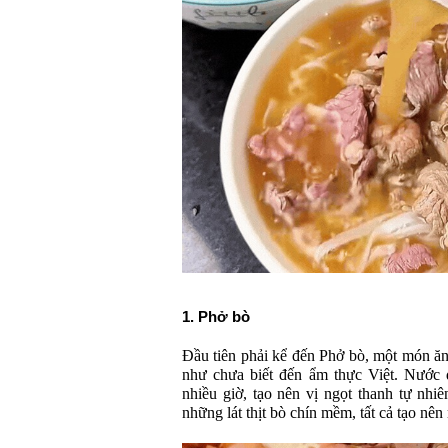
1. Phở bò
Đầu tiên phải kể đến Phở bò, một món ăn
như chưa biết đến ẩm thực Việt. Nước
nhiều giờ, tạo nên vị ngọt thanh tự nh
những lát thịt bò chín mềm, tất cả tạo nê