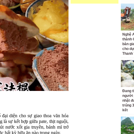
Nghệ A
thành
bàn gi
cho dự
Thanh
Đang t
người 
nhặt đ
trúng 
kết
đại diện cho sự giao thoa văn hóa
g là sự kết hợp giữa pate, thịt nguội,
út nước xốt gia truyền, bánh mì trở
c bất kỳ bữa ăn nào trong ngày.