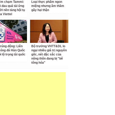
iểm chạm Tammi:
Loại thực phẩm ngon
i đau quá tải ứng
miệng nhưng âm thầm
ới nền tảng hội tụ
gây hại thận
a Viettel
 rúng động: Liên
Bộ trưởng VHTT&DL lo
Bóng đá Hàn Quốc
ngại nhiều giá trị nguyên
ối lộ trọng tài quốc
gốc, nét đặc sắc của
nông thôn đang bị "bê
tông hóa"