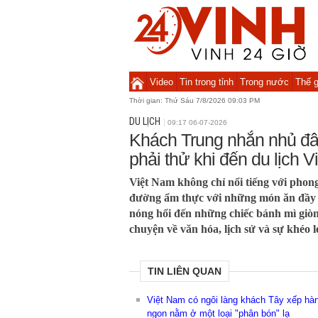
Video
Tin trong tỉnh
Trong nước
Thế g
Thời gian:
Thứ Sáu 7/8/2026 09:03 PM
DU LỊCH
09:17 06-07-2026
Khách Trung nhắn nhủ đây
phải thử khi đến du lịch 
Việt Nam không chỉ nổi tiếng với phong
đường ẩm thực với những món ăn đầy 
nóng hổi đến những chiếc bánh mì giò
chuyện về văn hóa, lịch sử và sự khéo l
TIN LIÊN QUAN
Việt Nam có ngôi làng khách Tây xếp hàn
ngon nằm ở một loại "phân bón" lạ