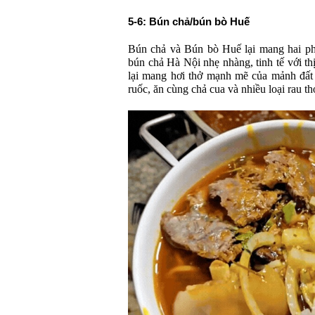
5-6: Bún chả/bún bò Huế
Bún chả
và
Bún bò Huế
lại mang hai ph
bún chả Hà Nội nhẹ nhàng, tinh tế với t
lại mang hơi thở mạnh mẽ của mảnh đất
ruốc, ăn cùng chả cua và nhiều loại rau t