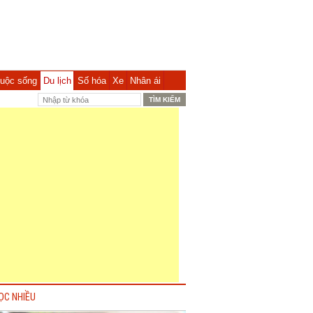
uộc sống
Du lịch
Số hóa
Xe
Nhân ái
ỌC NHIỀU