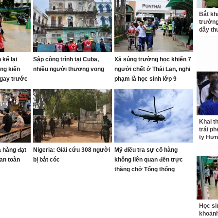
Bắt kh
trườn
dây th
 kể lại
Sập công trình tại Cuba,
Xả súng trường học khiến 7
ng kiến
nhiều người thương vong
người chết ở Thái Lan, nghi
ngay trước
phạm là học sinh lớp 9
Khai t
trái p
ty Hưn
 hàng đạt
Nigeria: Giải cứu 308 người
Mỹ điều tra sự cố hàng
 an toàn
bị bắt cóc
không liên quan đến trực
thăng chở Tổng thống
Trump
Học si
khoản