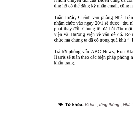
Nhóm chuyển đổi của Biden cũng đã côn
ủng hộ có thể đăng ký nhận email, cũng nh
Tuần trước, Chánh văn phòng Nhà Trắng 
nhậm chức vào ngày 20/1 sẽ được "thu n
phải thay đổi. Chúng tôi đã bắt đầu mộ
viện và Thượng viện về vấn đề đó. Rõ r
chức mà chúng ta đã có trong quá khứ ”, 
Trả lời phỏng vấn ABC News, Ron Klai
Harris sẽ tuân theo các biện pháp phòng n
khẩu trang.
Từ khóa:
Biden
,
tổng thống
,
Nhà 