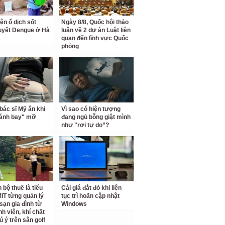
ện ổ dịch sốt
Ngày 8/8, Quốc hội thảo
uyết Dengue ở Hà
luận về 2 dự án Luật liên
quan đến lĩnh vực Quốc
phòng
bác sĩ Mỹ ăn khi
Vì sao có hiện tượng
đánh bay" mỡ
đang ngủ bỗng giật mình
như "rơi tự do”?
 bộ thuế là tiểu
Cái giá đắt đỏ khi liên
IT từng quản lý
tục trì hoãn cập nhật
sạn gia đình từ
Windows
nh viên, khí chất
ú ý trên sân golf