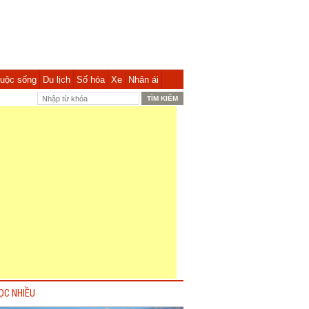
uộc sống
Du lịch
Số hóa
Xe
Nhân ái
ỌC NHIỀU