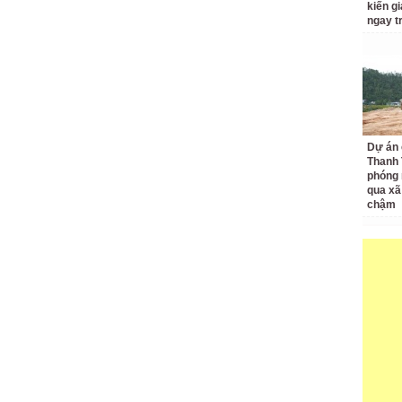
kiến gi
ngay t
Dự án 
Thanh 
phóng 
qua xã
chậm