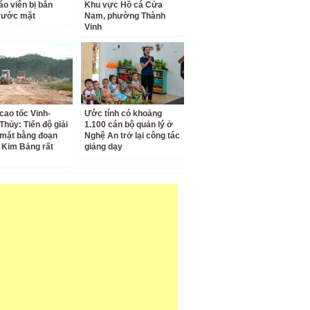
áo viên bị bắn
Khu vực Hồ cá Cửa
rước mặt
Nam, phường Thành
Vinh
cao tốc Vinh-
Ước tính có khoảng
Thủy: Tiến độ giải
1.100 cán bộ quản lý ở
mặt bằng đoạn
Nghệ An trở lại công tác
 Kim Bảng rất
giảng dạy