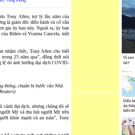
hức Tổng thống
o Tony Allen, trợ lý lâu năm của
ng là giám đốc điều hành và cố vấn
am gia ủy ban này. Ngoài ra, ủy ban
ch của Biden và Yvanna Cancela, một
an nhậm chức, Tony Allen cho biết
 trong 25 năm qua”, đồng thời nói
Vì sao
g lệ do ảnh hưởng đại dịch COVID-
hè?
g thống, chuẩn bị bước vào Nhà
Reuters)
Diễn b
 cảnh đại dịch, nhưng chúng tôi sẽ
áp thấp
biển Đ
 người Mỹ và thu hút người Mỹ trên
gười khỏe mạnh và an toàn”, Tony