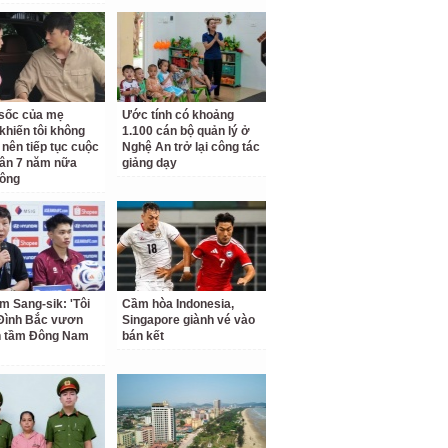
ộ sốc của mẹ
Ước tính có khoảng
khiến tôi không
1.100 cán bộ quản lý ở
 nên tiếp tục cuộc
Nghệ An trở lại công tác
ân 7 năm nữa
giảng dạy
hông
m Sang-sik: 'Tôi
Cầm hòa Indonesia,
Đình Bắc vươn
Singapore giành vé vào
n tầm Đông Nam
bán kết