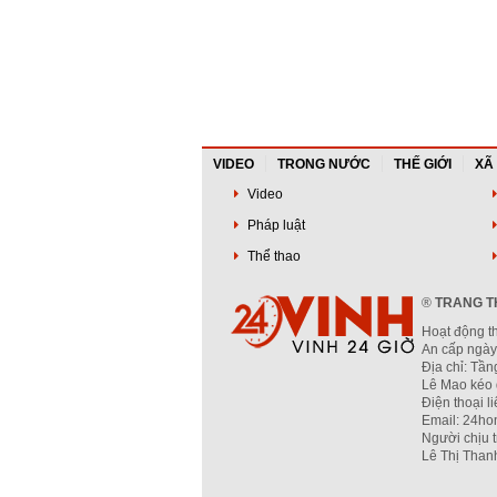
VIDEO
TRONG NƯỚC
THẾ GIỚI
XÃ
Video
Pháp luật
Thể thao
®
TRANG TH
Hoạt động t
An cấp ngày
Địa chỉ: Tầ
Lê Mao kéo 
Điện thoại l
Email: 24ho
Người chịu 
Lê Thị Than