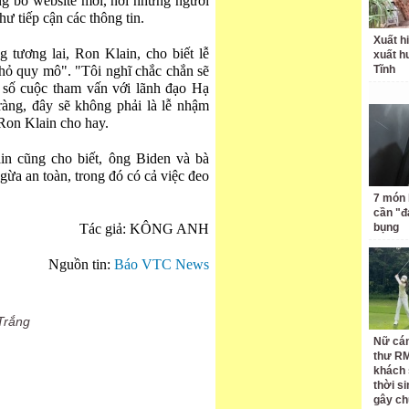
g bố website mới, nơi những người
ư tiếp cận các thông tin.
Xuất hi
tương lai, Ron Klain, cho biết lễ
xuất h
hỏ quy mô". "Tôi nghĩ chắc chắn sẽ
Tĩnh
t số cuộc tham vấn với lãnh đạo Hạ
àng, đây sẽ không phải là lễ nhậm
Ron Klain cho hay.
n cũng cho biết, ông Biden và bà
gừa an toàn, trong đó có cả việc đeo
7 món 
cần "
Tác giả: KÔNG ANH
bụng
Nguồn tin:
Báo VTC News
Trắng
Nữ cán
thư RM
khách 
thời si
gây ch