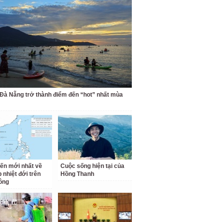
 Đà Nẵng trở thành điểm đến “hot” nhất mùa
iến mới nhất về
Cuộc sống hiện tại của
 nhiệt đới trên
Hồng Thanh
ông