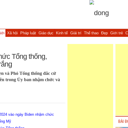
iới
Xã hội
Pháp luật
Giáo dục
Kinh tế
Giải trí
Thể thao
Đẹp
Giới trẻ
C
hức Tổng thống,
rắng
en và Phó Tổng thống đắc cử
iên trong Ủy ban nhậm chức và
 2024 vào ngày Biden nhậm chức
ống Mỹ
BÀI Đ