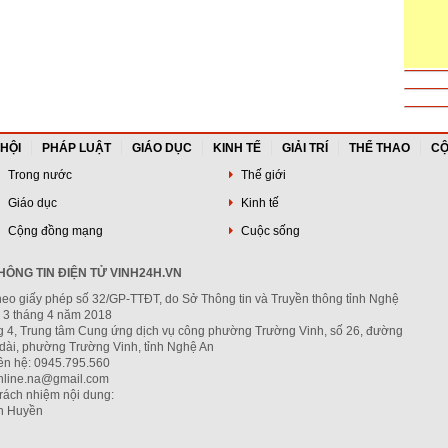
 HỘI
PHÁP LUẬT
GIÁO DỤC
KINH TẾ
GIẢI TRÍ
THỂ THAO
CỘ
Trong nước
Thế giới
Giáo dục
Kinh tế
Cộng đồng mạng
Cuộc sống
ÔNG TIN ĐIỆN TỬ VINH24H.VN
heo giấy phép số 32/GP-TTĐT, do Sở Thông tin và Truyền thông tỉnh Nghệ
 3 tháng 4 năm 2018
ng 4, Trung tâm Cung ứng dịch vụ công phường Trường Vinh, số 26, đường
dài, phường Trường Vinh, tỉnh Nghệ An
iên hệ: 0945.795.560
nline.na@gmail.com
trách nhiệm nội dung:
h Huyền