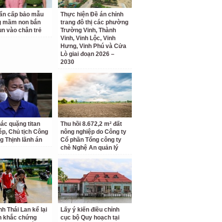
ẩn cấp bảo mẫu
Thực hiện Đề án chỉnh
g mầm non bắn
trang đô thị các phường
un vào chân trẻ
Trường Vinh, Thành
Vinh, Vinh Lộc, Vinh
Hưng, Vinh Phú và Cửa
Lò giai đoạn 2026 –
2030
hác quặng titan
Thu hồi 8.672,2 m² đất
hép, Chủ tịch Công
nông nghiệp do Công ty
g Thịnh lãnh án
Cổ phần Tổng công ty
chè Nghệ An quản lý
nh Thái Lan kể lại
Lấy ý kiến điều chỉnh
h khắc chứng
cục bộ Quy hoạch tại