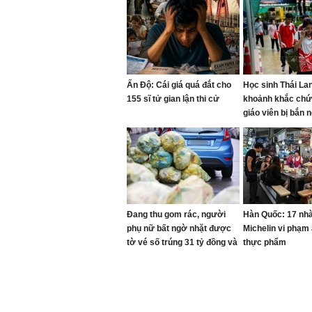
Ấn Độ: Cái giá quá đắt cho
Học sinh Thái Lan
155 sĩ tử gian lận thi cử
khoảnh khắc chứ
giáo viên bị bắn 
mặt
Đang thu gom rác, người
Hàn Quốc: 17 nhà
phụ nữ bất ngờ nhặt được
Michelin vi phạm
tờ vé số trúng 31 tỷ đồng và
thực phẩm
cái kết