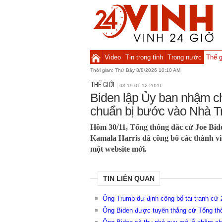
Video
Tin trong tỉnh
Trong nước
Thế g
Thời gian:
Thứ Bảy 8/8/2026 10:10 AM
THẾ GIỚI
08:19 01-12-2020
Biden lập Ủy ban nhậm c
chuẩn bị bước vào Nhà T
Hôm 30/11, Tổng thống đắc cử Joe Bid
Kamala Harris đã công bố các thành v
một website mới.
TIN LIÊN QUAN
Ông Trump dự định công bố tái tranh cử
Ông Biden được tuyên thắng cử Tổng th