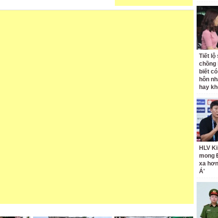
Tiết l
chồng 
biết có
hôn nh
hay k
HLV Ki
mong 
xa hơ
Á'