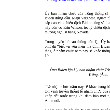
Ông Biden sẽ thu nhỏ quy mô lễ nhậm c
Ủy ban nhậm chức của Tổng thống sẽ d
Biden đứng đầu. Maju Varghese, người từ
cấp cao cho chiến dịch Biden cũng sẽ th
này còn có Erin Wilson, trợ lý chiến dị
thượng nghị sĩ bang Nevada.
Trong tuyên bố sau thông báo lập Ủy b
ông đã “biết và yêu mến gia đình Biden
rằng lễ nhậm chức năm nay sẽ khác thôn
19.
Ông Biden lập Ủy ban nhậm chức Tổn
Trắng. (Ảnh: 
“Lễ nhậm chức năm nay sẽ khác trong bối
tôn vinh truyền thống lễ nhậm chức của
khắp đất nước trong khi đảm bảo mọi n
Allen nói.