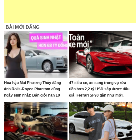
BÀI MỚI ĐĂNG
Hoa hậu Mai Phương Thúy đăng
47 siêu xe, xe sang trong vụ rửa
ảnh Rolls-Royce Phantom đúng
tiền hơn 2,2 tỷ USD sắp được đấu
ngày sinh nhật: Bản giới hạn 10
giá: Ferrari SF90 gần như mới,
chiếc toàn cầu, giá quy đổi gần 68
Rolls-Royce xếp hàng dài
tỷ đồng