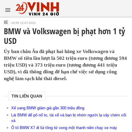
XE
14:59 12-07-2021
BMW và Volkswagen bị phạt hơn 1 tỷ
USD
Ủy ban châu Âu đã phạt hai hãng xe Volkswagen và
BMW số tiền lần lượt là 502 triệu euro (tương đương 594
triệu USD) và 373 triệu euro (tương đương 441 triệu
USD), vì đã thông đồng để hạn chế việc sử dụng công
nghệ làm sạch khí thải diesel.
TIN LIÊN QUAN
Xế sang BMW giảm giá gần 300 triệu đồng
Lái BMW để pô nổ to, tài xế và bạn bị nhóm người lạ vây chém xối
xả
Ô tô BMW X7 đi lùi tông tử vong một thanh niên chạy xe máy