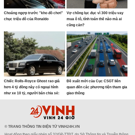
Choáng ngợp trước "kho đồ chơi"
Vợ chồng lục đục vì 300 triệu vay
chục triệu đô của Ronaldo
mua ô tô, tính toán thế nào mà ai
cũng cản?
Chiếc Rolls-Royce Ghost rao giá
Đề xuất mới của Cục CSGT liên
hơn 4 tỷ đồng này có ngoại hình
quan đến các phương tiện tham gia
như xe 10 tỷ, người bán chia sẻ:
giao thông
‘Vừa bảo dưỡng lớn 800 triệu đồng’
®
TRANG THÔNG TIN ĐIỆN TỬ VINH24H.VN
Hoạt động theo giấy phép số 32/GP-TTĐT, do Sở Thông tin và Truyền thông