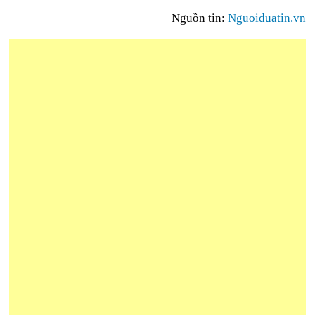
Nguồn tin:
Nguoiduatin.vn