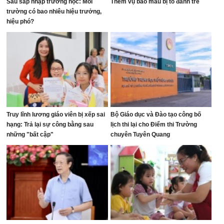
Sau sáp nhập trường học: Mỗi
Thêm vụ bảo mẫu bị tố đánh trẻ
trường có bao nhiêu hiệu trưởng,
hiệu phó?
Truy lĩnh lương giáo viên bị xếp sai
Bộ Giáo dục và Đào tạo công bố
hạng: Trả lại sự công bằng sau
lịch thi lại cho Điểm thi Trường
những "bất cập"
chuyên Tuyên Quang