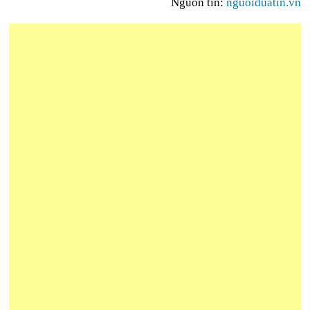
Nguồn tin:
nguoiduatin.vn