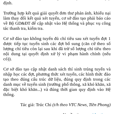
định.
Trường hợp kết quả giải quyết đơn thư phản ánh, khiếu nại
làm thay đổi kết quả xét tuyển, cơ sở đào tạo phải báo cáo
về Bộ GD&ĐT để cập nhật vào Hệ thống và phục vụ công
tác thanh tra, kiểm tra.
Cơ sở đào tạo không tuyển đủ chỉ tiêu sau xét tuyển đợt 1
được tiếp tục tuyển sinh các đợt bổ sung (căn cứ theo số
lượng chỉ tiêu còn lại sau khi đã trừ số lượng chỉ tiêu theo
nội dung tại quyết định xử lý vi phạm hành chính (nếu
có)).
Cơ sở đào tạo cập nhật danh sách thí sinh trúng tuyển và
nhập học các đợt, phương thức xét tuyển, các hình thức đào
tạo theo đúng cấu trúc dữ liệu, đúng quy định trong các
danh mục về tuyển sinh (trường phổ thông, xã khó khăn, xã
đặc biệt khó khăn...) và đúng thời gian quy định vào Hệ
thống.
Tác giả: Trúc Chi
(t/h theo VTC News, Tiền Phong)