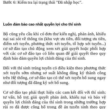
Bước 6: Kiểm tra lại trạng thái "Đã nhập học".
Luôn đảm bảo cao nhất quyền lợi cho thí sinh
Bộ cũng yêu cầu khi có đơn thư kiến nghị, phản ánh, khiếu
nại sai sót về thông tin (khu vực ưu tiên, đối tượng ưu tiên,
điểm xét tuyển, phương thức xét tuyển, tổ hợp xét tuyển...)
cơ sở đào tạo chủ động xem xét giải quyết hoặc phối hợp
với các cơ sở đào tạo có liên quan để giải quyết theo quy
định bảo đảm quyền lợi chính đáng của thí sinh.
Đối với thí sinh trúng tuyển có điều kiện theo phương thức
xét tuyển sớm nhưng sơ suất không đăng ký thành công
trên Hệ thống, cơ sở đào tạo có thể xét tuyển bổ sung ngay
như đối tượng đã đăng ký xét bổ sung.
Cơ sở đào tạo phải thực hiện các cam kết đối với thí sinh;
tư vấn, hỗ trợ, giải quyết phản ánh, khiếu nại và bảo vệ
quyền lợi chính đáng của thí sinh trong những trường hợp
rủi ro đã được công bố trong đề án tuyển sinh theo quy