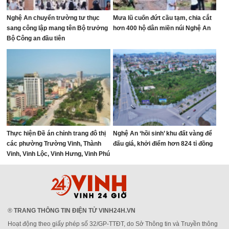
Nghệ An chuyển trường tư thục
Mưa lũ cuốn đứt cầu tạm, chia cắt
sang công lập mang tên Bộ trưởng
hơn 400 hộ dân miền núi Nghệ An
Bộ Công an đầu tiên
Thực hiện Đề án chỉnh trang đô thị
Nghệ An ‘hồi sinh’ khu đất vàng để
các phường Trường Vinh, Thành
đấu giá, khởi điểm hơn 824 tỉ đồng
Vinh, Vinh Lộc, Vinh Hưng, Vinh Phú
và Cửa Lò giai đoạn 2026 – 2030
®
TRANG THÔNG TIN ĐIỆN TỬ VINH24H.VN
Hoạt động theo giấy phép số 32/GP-TTĐT, do Sở Thông tin và Truyền thông