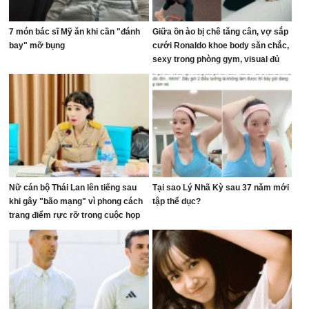
7 món bác sĩ Mỹ ăn khi cần "đánh
Giữa ồn ào bị chê tăng cân, vợ sắp
bay" mỡ bụng
cưới Ronaldo khoe body săn chắc,
sexy trong phòng gym, visual đủ
sức dập tắt mọi lời chê bai
Nữ cán bộ Thái Lan lên tiếng sau
Tại sao Lý Nhã Kỳ sau 37 năm mới
khi gây "bão mạng" vì phong cách
tập thể dục?
trang điểm rực rỡ trong cuộc họp
ngân sách