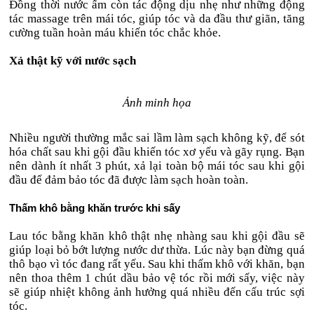
Đồng thời nước ấm còn tác động dịu nhẹ như những động
tác massage trên mái tóc, giúp tóc và da đầu thư giãn, tăng
cường tuần hoàn máu khiến tóc chắc khỏe.
Xả thật kỹ với nước sạch
Ảnh minh họa
Nhiều người thường mắc sai lầm làm sạch không kỹ, để sót
hóa chất sau khi gội đầu khiến tóc xơ yếu và gãy rụng. Bạn
nên dành ít nhất 3 phút, xả lại toàn bộ mái tóc sau khi gội
đầu để đảm bảo tóc đã được làm sạch hoàn toàn.
Thấm khô bằng khăn trước khi sấy
Lau tóc bằng khăn khô thật nhẹ nhàng sau khi gội đầu sẽ
giúp loại bỏ bớt lượng nước dư thừa. Lúc này bạn đừng quá
thô bạo vì tóc đang rất yếu. Sau khi thấm khô với khăn, bạn
nên thoa thêm 1 chút dầu bảo vệ tóc rồi mới sấy, việc này
sẽ giúp nhiệt không ảnh hưởng quá nhiều đến cấu trúc sợi
tóc.