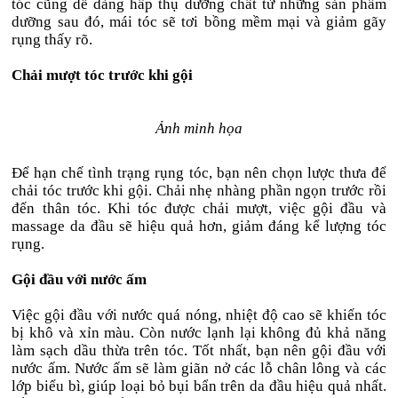
tóc cũng dễ dàng hấp thụ dưỡng chất từ những sản phẩm
dưỡng sau đó, mái tóc sẽ tơi bồng mềm mại và giảm gãy
rụng thấy rõ.
Chải mượt tóc trước khi gội
Ảnh minh họa
Để hạn chế tình trạng rụng tóc, bạn nên chọn lược thưa để
chải tóc trước khi gội. Chải nhẹ nhàng phần ngọn trước rồi
đến thân tóc. Khi tóc được chải mượt, việc gội đầu và
massage da đầu sẽ hiệu quả hơn, giảm đáng kể lượng tóc
rụng.
Gội đầu với nước ấm
Việc gội đầu với nước quá nóng, nhiệt độ cao sẽ khiến tóc
bị khô và xỉn màu. Còn nước lạnh lại không đủ khả năng
làm sạch dầu thừa trên tóc. Tốt nhất, bạn nên gội đầu với
nước ấm. Nước ấm sẽ làm giãn nở các lỗ chân lông và các
lớp biểu bì, giúp loại bỏ bụi bẩn trên da đầu hiệu quả nhất.