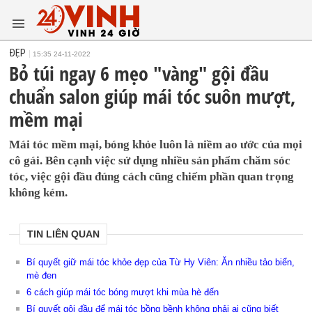
ĐẸP
15:35 24-11-2022
Bỏ túi ngay 6 mẹo "vàng" gội đầu
chuẩn salon giúp mái tóc suôn mượt,
mềm mại
Mái tóc mềm mại, bóng khỏe luôn là niềm ao ước của mọi
cô gái. Bên cạnh việc sử dụng nhiều sản phẩm chăm sóc
tóc, việc gội đầu đúng cách cũng chiếm phần quan trọng
không kém.
TIN LIÊN QUAN
Bí quyết giữ mái tóc khỏe đẹp của Từ Hy Viên: Ăn nhiều tảo biển,
mè đen
6 cách giúp mái tóc bóng mượt khi mùa hè đến
Bí quyết gội đầu để mái tóc bồng bềnh không phải ai cũng biết