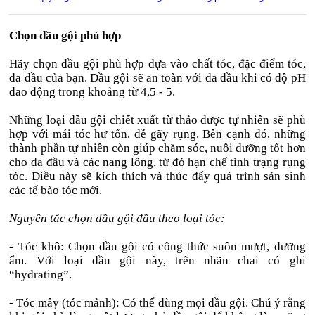
Chọn dầu gội phù hợp
Hãy chọn dầu gội phù hợp dựa vào chất tóc, đặc điểm tóc,
da đầu của bạn. Dầu gội sẽ an toàn với da đầu khi có độ pH
dao động trong khoảng từ 4,5 - 5.
Những loại dầu gội chiết xuất từ thảo dược tự nhiên sẽ phù
hợp với mái tóc hư tổn, dễ gãy rụng. Bên cạnh đó, những
thành phần tự nhiên còn giúp chăm sóc, nuôi dưỡng tốt hơn
cho da đầu và các nang lông, từ đó hạn chế tình trạng rụng
tóc. Điều này sẽ kích thích và thúc đẩy quá trình sản sinh
các tế bào tóc mới.
Nguyên tắc chọn dầu gội đầu theo loại tóc:
- Tóc khô: Chọn dầu gội có công thức suôn mượt, dưỡng
ẩm. Với loại dầu gội này, trên nhãn chai có ghi
“hydrating”.
- Tóc mây (tóc mảnh): Có thể dùng mọi dầu gội. Chú ý rằng