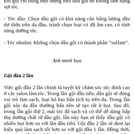
khi gội chỉ dùng một lượng nhỏ dầu gội để không làm nặng
sợi tóc.
- Tóc dầu: Chọn dầu gội có khả năng cân bằng lượng dầu
dư thừa trên da đầu, tránh chọn loại có độ ẩm cao, có tính
năng dưỡng tóc.
- Tóc nhuộm: Không chọn dầu gội có thành phần “sulfate”.
Ảnh minh họa
Gội đầu 2 lần
Việc gội đầu 2 lần chính là tuyệt kỹ chăm sóc tóc đỉnh cao
ở các salon làm tóc. Trong lần gội đầu tiên, dần gội sẽ đóng
vai trò làm sạch, loại bỏ bụi bẩn tích tụ trên da. Trong lần
gội này da đầu thường bẩn nên sẽ tạo rất ít bọt. Sau đó,
trong lần gội thứ 2, mái tóc đã sạch và có thể dễ dàng hấp
thụ dưỡng chất từ dầu gội, lần này bạn sẽ thấy dầu gội có
nhiều bọt hơn so với lần đầu tiên. Gội đầu 2 lần sẽ đem lại
hiệu quả làm sạch tốt hơn so với gội đầu 1 lần. Đồng thời,