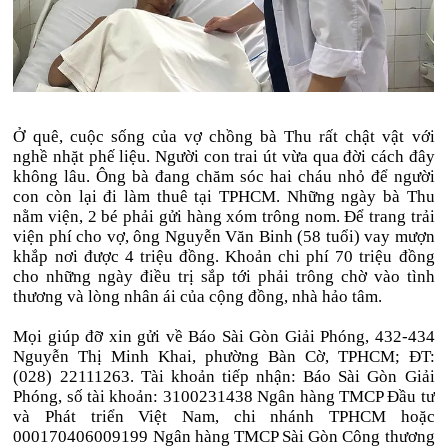
Ở quê, cuộc sống của vợ chồng bà Thu rất chật vật với
nghề nhặt phế liệu. Người con trai út vừa qua đời cách đây
không lâu. Ông bà đang chăm sóc hai cháu nhỏ để người
con còn lại đi làm thuê tại TPHCM. Những ngày bà Thu
nằm viện, 2 bé phải gửi hàng xóm trông nom. Để trang trải
viện phí cho vợ, ông Nguyễn Văn Binh (58 tuổi) vay mượn
khắp nơi được 4 triệu đồng. Khoản chi phí 70 triệu đồng
cho những ngày điều trị sắp tới phải trông chờ vào tình
thương và lòng nhân ái của cộng đồng, nhà hảo tâm.
Mọi giúp đỡ xin gửi về Báo Sài Gòn Giải Phóng, 432-434
Nguyễn Thị Minh Khai, phường Bàn Cờ, TPHCM; ĐT:
(028) 22111263. Tài khoản tiếp nhận: Báo Sài Gòn Giải
Phóng, số tài khoản: 3100231438 Ngân hàng TMCP Đầu tư
và Phát triển Việt Nam, chi nhánh TPHCM hoặc
000170406009199 Ngân hàng TMCP Sài Gòn Công thương