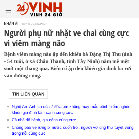
NHÂN ÁI
16:18 29-06-2026
Người phụ nữ nhặt ve chai cùng cực
vì viêm màng não
Bệnh viêm màng não ập đến khiến bà Đặng Thị Thu (ảnh
- 54 tuổi, ở xã Châu Thành, tỉnh Tây Ninh) nằm mê mệt
suốt một tháng qua. Biến cố ập đến khiến gia đình bà rơi
vào đường cùng.
TIN LIÊN QUAN
Nghệ An: Anh cả của 7 đứa em không may mắc bệnh hiểm nghèo
khiến gia đình lâm cảnh cùng cực
Cả nhà đổ bệnh, gia cảnh cùng cực
Chồng bảo vệ rừng bị nước cuốn trôi, người vợ ung thư tuyệt vọng
trong nỗi cùng cực