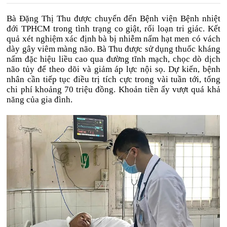
Bà Đặng Thị Thu được chuyển đến Bệnh viện Bệnh nhiệt
đới TPHCM trong tình trạng co giật, rối loạn tri giác. Kết
quả xét nghiệm xác định bà bị nhiễm nấm hạt men có vách
dày gây viêm màng não. Bà Thu được sử dụng thuốc kháng
nấm đặc hiệu liều cao qua đường tĩnh mạch, chọc dò dịch
não tủy để theo dõi và giảm áp lực nội sọ. Dự kiến, bệnh
nhân cần tiếp tục điều trị tích cực trong vài tuần tới, tổng
chi phí khoảng 70 triệu đồng. Khoản tiền ấy vượt quá khả
năng của gia đình.