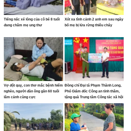
Tiếng nấc xé lòng của cô bé 8 tuổi
Xót xa tình cảnh 2 anh em sau ngày
đang chăm mẹ ung thư
bố mẹ bị lửa rừng thiêu cháy
Vợ đột quỵ, con thơ mắc bệnh hiểm
Đồng chí Đại tá Phạm Thành Long,
nghèo, người đàn ông gần 60 tuổi
Phó Giám đốc Công an tỉnh thăm,
lâm cảnh cùng cực
tặng quà Trung tâm Công tác xã hội
tỉnh