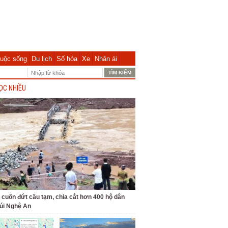
uộc sống
Du lịch
Số hóa
Xe
Nhân ái
ỌC NHIỀU
 cuốn đứt cầu tạm, chia cắt hơn 400 hộ dân
úi Nghệ An