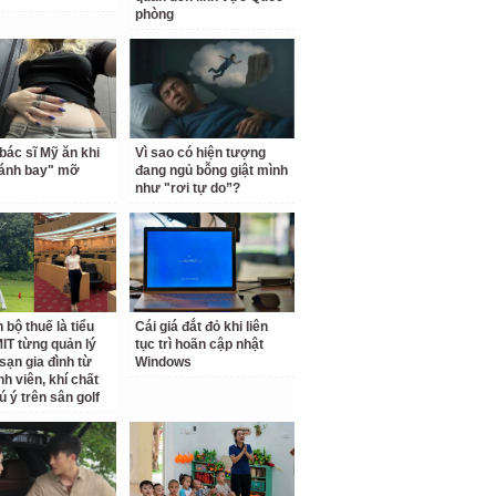
phòng
bác sĩ Mỹ ăn khi
Vì sao có hiện tượng
đánh bay" mỡ
đang ngủ bỗng giật mình
như "rơi tự do”?
 bộ thuế là tiểu
Cái giá đắt đỏ khi liên
IT từng quản lý
tục trì hoãn cập nhật
sạn gia đình từ
Windows
nh viên, khí chất
ú ý trên sân golf