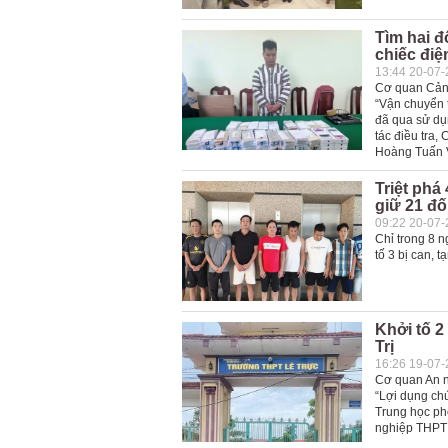
Tìm hai đ
chiếc điệ
13:44 20-07
Cơ quan Cảnh
“Vận chuyển t
đã qua sử dụn
tác điều tra,
Hoàng Tuấn Vi
Triệt ph
giữ 21 đố
09:22 20-07
Chỉ trong 8 
tố 3 bị can, 
Khởi tố 2
Trị
16:26 19-07
Cơ quan An ni
“Lợi dụng chứ
Trung học phổ
nghiệp THPT