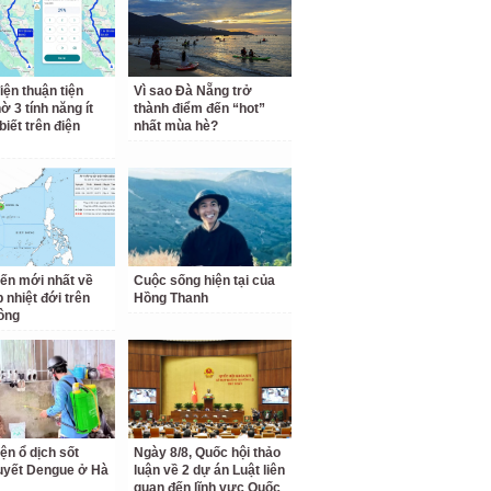
iện thuận tiện
Vì sao Đà Nẵng trở
ờ 3 tính năng ít
thành điểm đến “hot”
biết trên điện
nhất mùa hè?
iến mới nhất về
Cuộc sống hiện tại của
 nhiệt đới trên
Hồng Thanh
ông
ện ổ dịch sốt
Ngày 8/8, Quốc hội thảo
uyết Dengue ở Hà
luận về 2 dự án Luật liên
quan đến lĩnh vực Quốc