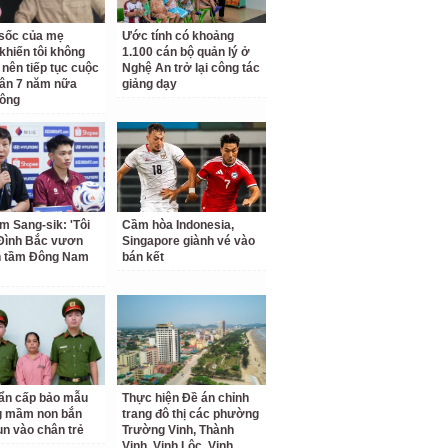
ộ sốc của mẹ
Ước tính có khoảng
khiến tôi không
1.100 cán bộ quản lý ở
 nên tiếp tục cuộc
Nghệ An trở lại công tác
ân 7 năm nữa
giảng dạy
hông
m Sang-sik: 'Tôi
Cầm hòa Indonesia,
Đình Bắc vươn
Singapore giành vé vào
n tầm Đông Nam
bán kết
ẩn cấp bảo mẫu
Thực hiện Đề án chỉnh
g mầm non bắn
trang đô thị các phường
un vào chân trẻ
Trường Vinh, Thành
Vinh, Vinh Lộc, Vinh