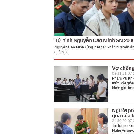
Tử hình Nguyễn Cao Minh SN 200
Nguyễn Cao Minh cùng 2 bị can khác bị tuyên án 
quốc gia.
Vợ chồng 
08:21 21-07
Phạm Vũ Khiê
thức, cắt giả
khỏe giả, tr
Người ph
quà của b
21:50 20-07
Tin lời ngườ
Nghệ An suýt 