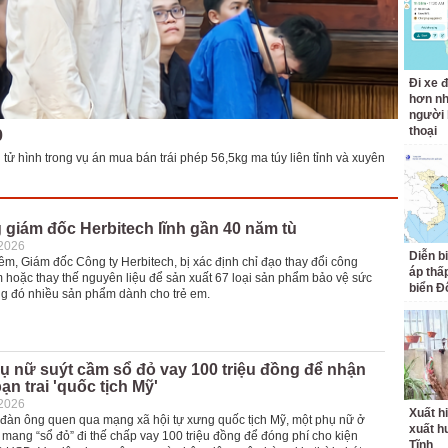
Đi xe đ
hơn nh
người 
thoại
0
tử hình trong vụ án mua bán trái phép 56,5kg ma túy liên tỉnh và xuyên
giám đốc Herbitech lĩnh gần 40 năm tù
-2026
Diễn b
m, Giám đốc Công ty Herbitech, bị xác định chỉ đạo thay đổi công
áp thấp
m hoặc thay thế nguyên liệu để sản xuất 67 loại sản phẩm bảo vệ sức
biển Đ
ong đó nhiều sản phẩm dành cho trẻ em.
ụ nữ suýt cầm sổ đỏ vay 100 triệu đồng để nhận
ạn trai 'quốc tịch Mỹ'
-2026
Xuất hi
i đàn ông quen qua mạng xã hội tự xưng quốc tịch Mỹ, một phụ nữ ở
xuất h
mang “sổ đỏ” đi thế chấp vay 100 triệu đồng để đóng phí cho kiện
Tĩnh