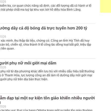
-2026
 kiểm tra, cơ quan chức năng xã định, các đối tượng đã có hành vi tổ
trái phép chất ma tuý tại khu vực bờ hồ điều hòa Bình Lãng.
ường dây cá độ bóng đá trực tuyến hơn 200 tỷ
-2026
 xác minh, thu thập tài liệu, chứng cứ, Công an tỉnh Hà Tĩnh đã huy
án bộ, chiến sỹ, chia thành 9 tổ công tác đồng loạt bắt giữ, triệu tập
 liên quan.
gười phụ nữ môi giới mại dâm
-2026
 phụ nữ từ địa phương khác đến lưu trú với nhiều dấu hiệu bất thường
trọ ở Thanh Hóa, lực lượng công an đã làm rõ đường dây môi giới mại
gười phụ nữ trên địa bàn thực hiện.
ẫm đạp tại một sự kiện tôn giáo khiến nhiều người
g
-2026
a tại khu vực Puri của bang Odisha trong một sự kiện tôn giáo thường