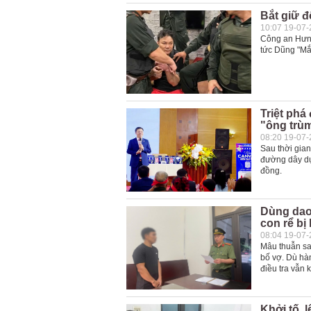
Bắt giữ đ
10:07 19-07
Công an Hưng
tức Dũng "Mắm
Triệt phá
"ông trù
08:20 19-07
Sau thời gian
đường dây dự
đồng.
Dùng dao
con rể bị 
08:04 19-07
Mâu thuẫn sa
bố vợ. Dù hàn
điều tra vẫn 
Khởi tố, 