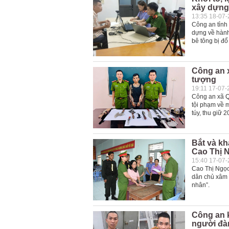
xây dựng
13:35 18-07
Công an tỉnh
dựng về hành 
bê tông bị đổ
Công an x
tượng
19:11 17-07-
Công an xã Q
tội phạm về m
túy, thu giữ 
Bắt và k
Cao Thị 
15:40 17-07
Cao Thị Ngọc 
dân chủ xâm 
nhân”.
Công an k
người đàn