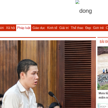
iới
Xã hội
Pháp luật
Giáo dục
Kinh tế
Giải trí
Thể thao
Đẹp
Giới trẻ
C
BÀI Đ
Mưa lũ
miền n