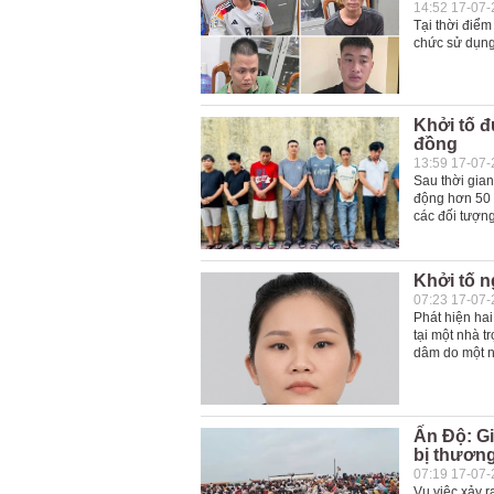
14:52 17-07
Tại thời điểm
chức sử dụng 
Khởi tố đ
đồng
13:59 17-07
Sau thời gian
động hơn 50 c
các đối tượng
Khởi tố n
07:23 17-07
Phát hiện hai
tại một nhà 
dâm do một n
Ấn Độ: Gi
bị thươn
07:19 17-07
Vụ việc xảy r