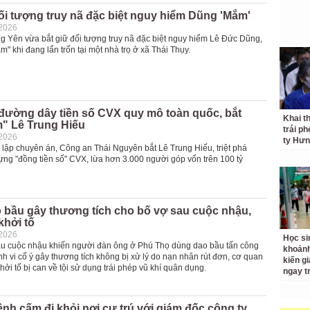
ối tượng truy nã đặc biệt nguy hiểm Dũng 'Mắm'
-2026
 Yên vừa bắt giữ đối tượng truy nã đặc biệt nguy hiểm Lê Đức Dũng,
" khi đang lẩn trốn tại một nhà trọ ở xã Thái Thụy.
 đường dây tiền số CVX quy mô toàn quốc, bắt
Khai t
m" Lê Trung Hiếu
trái p
-2026
ty Hưn
 lập chuyên án, Công an Thái Nguyên bắt Lê Trung Hiếu, triệt phá
ng "đồng tiền số" CVX, lừa hơn 3.000 người góp vốn trên 100 tỷ
 bầu gây thương tích cho bố vợ sau cuộc nhậu,
khởi tố
-2026
Học si
u cuộc nhậu khiến người đàn ông ở Phú Thọ dùng dao bầu tấn công
khoản
h vi cố ý gây thương tích không bị xử lý do nạn nhân rút đơn, cơ quan
kiến gi
khởi tố bị can về tội sử dụng trái phép vũ khí quân dụng.
ngay t
lệnh cấm đi khỏi nơi cư trú với giám đốc công ty