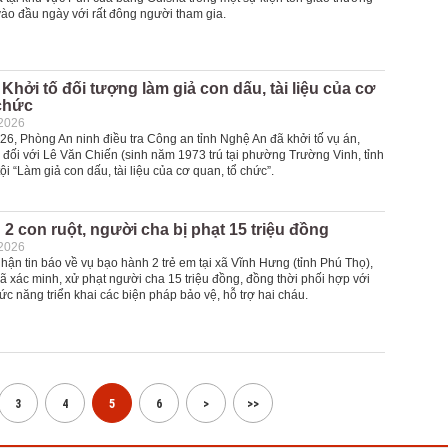
vào đầu ngày với rất đông người tham gia.
Khởi tố đối tượng làm giả con dấu, tài liệu của cơ
 chức
-2026
26, Phòng An ninh điều tra Công an tỉnh Nghệ An đã khởi tố vụ án,
n đối với Lê Văn Chiến (sinh năm 1973 trú tại phường Trường Vinh, tỉnh
ội “Làm giả con dấu, tài liệu của cơ quan, tổ chức”.
2 con ruột, người cha bị phạt 15 triệu đồng
-2026
nhận tin báo về vụ bạo hành 2 trẻ em tại xã Vĩnh Hưng (tỉnh Phú Thọ),
 xác minh, xử phạt người cha 15 triệu đồng, đồng thời phối hợp với
ức năng triển khai các biện pháp bảo vệ, hỗ trợ hai cháu.
3
4
5
6
>
>>