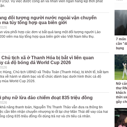
 USD. Vụ việc được công an và nhân viên ngân hàng kịp thời phát
hặn.
tang đối tượng người nước ngoài vận chuyển
n ma túy tổng hợp qua biên giới
-2026
 vừa phối hợp các đơn vị bắt quả tang một đối tượng người Lào
00 viên ma túy tổng hợp qua biên giới vào Việt Nam tiêu thụ.
7 món 
cần "
bụng
 Chủ tịch xã ở Thanh Hóa bị bắt vì liên quan
y cá độ bóng đá World Cup 2026
-2026
c Hùng, Chủ tịch UBND xã Thiệu Toán (Thanh Hóa), bị khởi tố, bắt tạm
tra về hành vi đánh bạc và tổ chức đánh bạc dưới hình thức cá độ
g mùa World Cup 2026.
Nữ cán
thư RM
khách 
 phụ nữ lừa đảo chiếm đoạt 835 triệu đồng
thời si
gây ch
-2026
khả năng thanh toán, Nguyễn Thị Thanh Thảo vẫn đưa ra thông tin
iệc cần tiền nhận chuyển nhượng ki-ốt tại chợ Mân Thái để vay của hai
ng cộng 835 triệu đồng rồi dùng trả nợ và chi tiêu cá nhân.