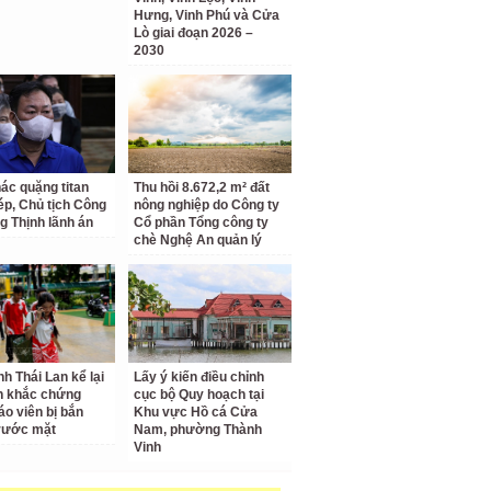
Hưng, Vinh Phú và Cửa
Lò giai đoạn 2026 –
2030
hác quặng titan
Thu hồi 8.672,2 m² đất
hép, Chủ tịch Công
nông nghiệp do Công ty
g Thịnh lãnh án
Cổ phần Tổng công ty
chè Nghệ An quản lý
nh Thái Lan kể lại
Lấy ý kiến điều chỉnh
h khắc chứng
cục bộ Quy hoạch tại
áo viên bị bắn
Khu vực Hồ cá Cửa
rước mặt
Nam, phường Thành
Vinh