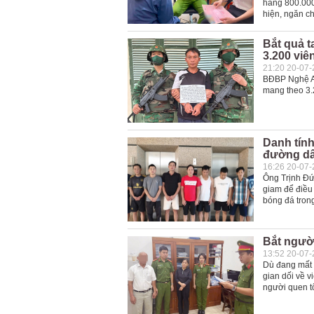
hàng 800.000
hiện, ngăn c
Bắt quả 
3.200 viê
21:20 20-07
BĐBP Nghệ An
mang theo 3.2
Danh tính
đường dâ
16:26 20-07
Ông Trịnh Đứ
giam để điều 
bóng đá tron
Bắt người
13:52 20-07
Dù đang mất 
gian dối về v
người quen tổ