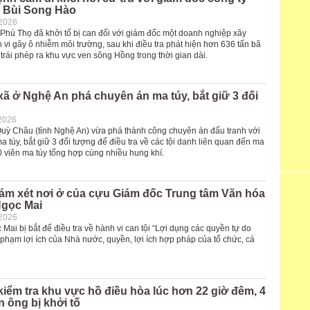
 Bùi Song Hào
-2026
 Phú Thọ đã khởi tố bị can đối với giám đốc một doanh nghiệp xây
vi gây ô nhiễm môi trường, sau khi điều tra phát hiện hơn 636 tấn bã
 trái phép ra khu vực ven sông Hồng trong thời gian dài.
ã ở Nghệ An phá chuyên án ma túy, bắt giữ 3 đối
2026
uỳ Châu (tỉnh Nghệ An) vừa phá thành công chuyên án đấu tranh với
a túy, bắt giữ 3 đối tượng để điều tra về các tội danh liên quan đến ma
20 viên ma túy tổng hợp cùng nhiều hung khí.
hám xét nơi ở của cựu Giám đốc Trung tâm Văn hóa
Ngọc Mai
-2026
Mai bị bắt để điều tra về hành vi can tội “Lợi dụng các quyền tự do
phạm lợi ích của Nhà nước, quyền, lợi ích hợp pháp của tổ chức, cá
iểm tra khu vực hồ điều hòa lúc hơn 22 giờ đêm, 4
 ông bị khởi tố