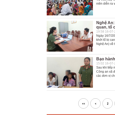
niên diễn ra 
Nghệ An: 
quan, tổ
19:58 16-07
Ngày 16/7/20
khởi tố bị ca
Nghệ An) về t
Bạo hành 
15:02 16-07
Sau khi tiếp 
Công an xã đã
các đơn vị ch
<<
<
2