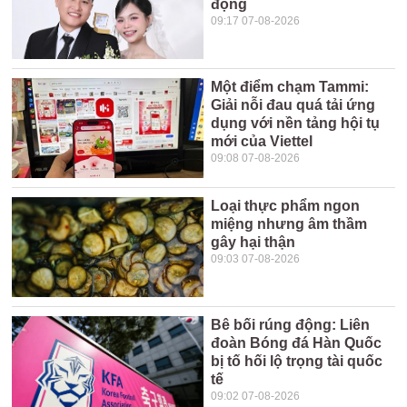
động
09:17 07-08-2026
Một điểm chạm Tammi:
Giải nỗi đau quá tải ứng
dụng với nền tảng hội tụ
mới của Viettel
09:08 07-08-2026
Loại thực phẩm ngon
miệng nhưng âm thầm
gây hại thận
09:03 07-08-2026
Bê bối rúng động: Liên
đoàn Bóng đá Hàn Quốc
bị tố hối lộ trọng tài quốc
tế
09:02 07-08-2026