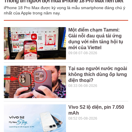
Thông tin người đợi mua iPhone 18 Pro Max nên biết
iPhone 18 Pro Max được kỳ vọng là mẫu smartphone đáng chú ý
nhất của Apple trong năm nay.
Một điểm chạm Tammi:
Giải nỗi đau quá tải ứng
dụng với nền tảng hội tụ
mới của Viettel
09:08 07-08-2026
Tại sao người nước ngoài
không thích dùng ốp lưng
điện thoại?
08:33 06-08-2026
Vivo S2 lộ diện, pin 7.050
mAh
08:52 05-08-2026