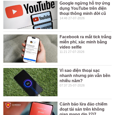
Google ngừng hỗ trợ ứng
dụng YouTube trên điện
thoại thông minh đời cũ
14:46 27-07-2026
Facebook ra mắt tick trắng
miễn phí, xác minh bằng
video selfie
11:21 27-07-2026
Vì sao điện thoại sạc
nhanh nhưng pin vẫn bền
nhiều năm?
07:37 25-07-2026
Cảnh báo lừa đảo chiếm
đoạt tài sản trên không
gian mạng dịp 27/7