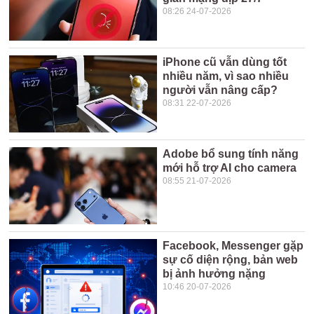
08:26 24-07-2026
iPhone cũ vẫn dùng tốt
nhiều năm, vì sao nhiều
người vẫn nâng cấp?
08:31 22-07-2026
Adobe bổ sung tính năng
mới hỗ trợ AI cho camera
08:55 21-07-2026
Facebook, Messenger gặp
sự cố diện rộng, bản web
bị ảnh hưởng nặng
10:46 20-07-2026