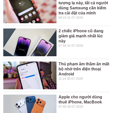
tượng lạ này, tất cả người
dùng Samsung cần kiểm
tra cài đặt của mình
08:15 31-07-2026
2 chiếc iPhone cũ đang
giảm giá mạnh nhất lúc
này
07:58 31-07-2026
Thủ phạm âm thầm ăn mất
bộ nhớ trên điện thoại
Android
11:14 30-07-2026
Apple cho người dùng
thuê iPhone, MacBook
07:40 30-07-2026