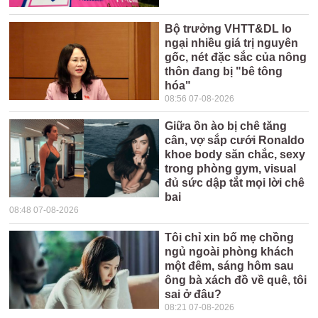
Bộ trưởng VHTT&DL lo
ngại nhiều giá trị nguyên
gốc, nét đặc sắc của nông
thôn đang bị "bê tông
hóa"
08:56 07-08-2026
Giữa ồn ào bị chê tăng
cân, vợ sắp cưới Ronaldo
khoe body săn chắc, sexy
trong phòng gym, visual
đủ sức dập tắt mọi lời chê
bai
08:48 07-08-2026
Tôi chỉ xin bố mẹ chồng
ngủ ngoài phòng khách
một đêm, sáng hôm sau
ông bà xách đồ về quê, tôi
sai ở đâu?
08:21 07-08-2026