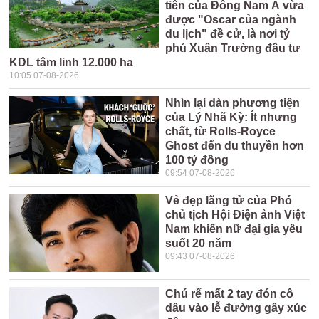
tiên của Đông Nam Á vừa
được "Oscar của ngành
du lịch" đề cử, là nơi tỷ
phú Xuân Trường đầu tư
KDL tâm linh 12.000 ha
10:05 07-08-2026
Nhìn lại dàn phương tiện
của Lý Nhã Kỳ: Ít nhưng
chất, từ Rolls-Royce
Ghost đến du thuyền hơn
100 tỷ đồng
09:54 07-08-2026
Vẻ đẹp lãng tử của Phó
chủ tịch Hội Điện ảnh Việt
Nam khiến nữ đại gia yêu
suốt 20 năm
09:43 07-08-2026
Chú rể mất 2 tay đón cô
dâu vào lễ đường gây xúc