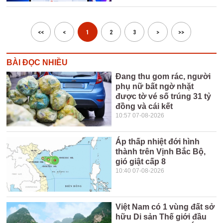
<<
<
1
2
3
>
>>
BÀI ĐỌC NHIỀU
Đang thu gom rác, người
phụ nữ bất ngờ nhặt
được tờ vé số trúng 31 tỷ
đồng và cái kết
10:57 07-08-2026
Áp thấp nhiệt đới hình
thành trên Vịnh Bắc Bộ,
gió giật cấp 8
10:40 07-08-2026
Việt Nam có 1 vùng đất sở
hữu Di sản Thế giới đầu