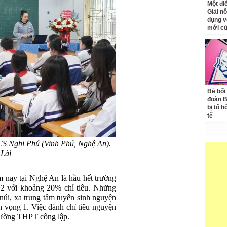
Một đ
Giải nỗ
dụng v
mới củ
Bê bối
đoàn 
bị tố h
tế
CS Nghi Phú (Vinh Phú, Nghệ An).
Lài
m nay tại Nghệ An là hầu hết trường
2 với khoảng 20% chỉ tiêu. Những
 núi, xa trung tâm tuyển sinh nguyện
n vọng 1. Việc dành chỉ tiêu nguyện
trường THPT công lập.