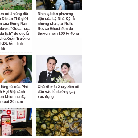
am có 1 vùng đất
Nhìn lại dàn phương
 Di sản Thế giới
tiện của Lý Nhã Kỳ: Ít
ên của Đông Nam
nhưng chất, từ Rolls-
 được "Oscar của
Royce Ghost đến du
u lịch" đề cử, là
thuyền hơn 100 tỷ đồng
 phú Xuân Trường
 KDL tâm linh
 ha
 lãng tử của Phó
Chú rể mất 2 tay đón cô
ch Hội Điện ảnh
dâu vào lễ đường gây
am khiến nữ đại
xúc động
u suốt 20 năm