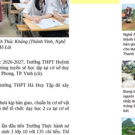
Nghệ A
thành
h Thúc Kháng (Thành Vinh, Nghệ
bàn gi
Hồ Lài
cho dự
Thanh
học 2026-2027, Trường THPT Huỳnh
rúng tuyển sẽ học tập tại cơ sở duy
 Phong, TP. Vinh (cũ).
Trường THPT Hà Huy Tập đã xây
Đang t
người 
nhặt đ
hưa kịp bàn giao, chuẩn bị cơ sở vật
trúng 
ó thể tổ chức dạy học 2 ca tại cơ sở
kết
 lần đầu tiên Trường Thực hành sư
inh 3 lớp 10 với 135 chỉ tiêu. Thí