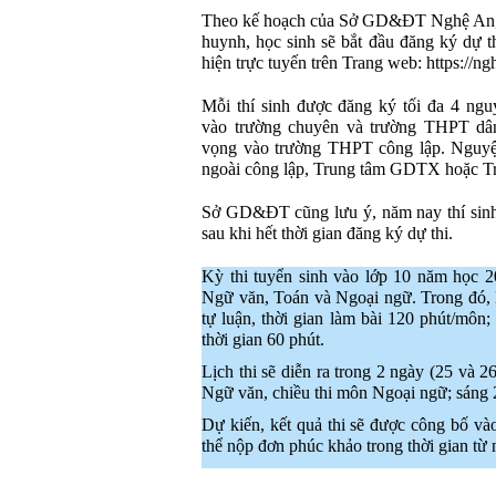
Theo kế hoạch của Sở GD&ĐT Nghệ An, t
huynh, học sinh sẽ bắt đầu đăng ký dự t
hiện trực tuyến trên Trang web: https://ng
Mỗi thí sinh được đăng ký tối đa 4 ng
vào trường chuyên và trường THPT dân 
vọng vào trường THPT công lập. Nguyệ
ngoài công lập, Trung tâm GDTX hoặ
Sở GD&ĐT cũng lưu ý, năm nay thí sinh
sau khi hết thời gian đăng ký dự thi.
Kỳ thi tuyển sinh vào lớp 10 năm học 
Ngữ văn, Toán và Ngoại ngữ. Trong đó, 
tự luận, thời gian làm bài 120 phút/môn
thời gian 60 phút.
Lịch thi sẽ diễn ra trong 2 ngày (25 và 2
Ngữ văn, chiều thi môn Ngoại ngữ; sáng 
Dự kiến, kết quả thi sẽ được công bố vào
thể nộp đơn phúc khảo trong thời gian từ