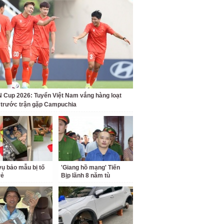
Cup 2026: Tuyển Việt Nam vắng hàng loạt
t trước trận gặp Campuchia
ụ bảo mẫu bị tố
'Giang hồ mạng' Tiến
rẻ
Bịp lãnh 8 năm tù