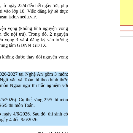
ừ ngày 22/4 đến hết ngày 5/5, phụ
hi vào lớp 10. Việc đăng ký sẽ thực
hean.tsdc.vnedu.vn/.
uyện vọng (không tính nguyện vọng
tộc nội trú). Trong đó, 2 nguyện
n vọng 3 và 4 đăng ký vào trường
c Trung tâm GDNN-GDTX.
 không được thay đổi nguyện vọng
2026-2027 tại Nghệ An gồm 3 môn:
Ngữ văn và Toán thi theo hình thức
; môn Ngoại ngữ thi trắc nghiệm với
6/5/2026). Cụ thể, sáng 25/5 thi môn
26/5 thi môn Toán.
 ngày 4/6/2026. Sau đó, thí sinh có
 ngày 4 đến 9/6/2026.