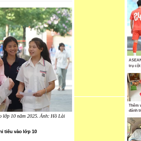
ASEAN 
trụ cộ
Thêm v
đánh t
ào lớp 10 năm 2025. Ảnh: Hồ Lài
ỉ tiêu vào lớp 10