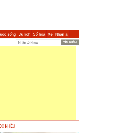
uộc sống
Du lịch
Số hóa
Xe
Nhân ái
ỌC NHIỀU