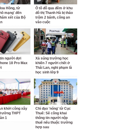
oa Hồng, từ
Ô tô đỗ qua đêm ở khu
 hồ mạng' đến
đô thị Thanh Hà bị tháo
hám xét của Bộ
trộm 2 bánh, công an
an
vào cuộc
tin người đợi
Xả súng trường học
hone 18 Pro Max
khiến 7 người chết ở
ết
Thái Lan, nghi phạm là
học sinh lớp 9
n khởi công xây
Chỉ đạo 'nóng' từ Cục
Trường THPT
Thuế: Sẽ công khai
àn 1
thông tin người nộp
thuế nếu thuộc trường
hợp sau