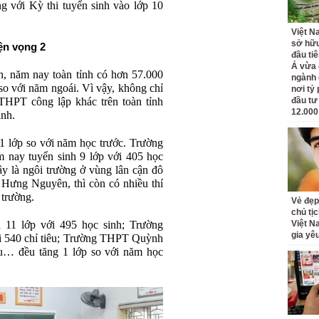
ng với Kỳ thi tuyển sinh vào lớp 10
Việt N
sở hữu
ện vọng 2
đầu ti
Á vừa
năm nay toàn tỉnh có hơn 57.000
ngành d
 so với năm ngoái. Vì vậy, không chỉ
nơi tỷ
 THPT công lập khác trên toàn tỉnh
đầu tư
12.000
inh.
1 lớp so với năm học trước. Trường
nay tuyển sinh 9 lớp với 405 học
ây là ngôi trường ở vùng lân cận đô
i Hưng Nguyên, thì còn có nhiều thí
 trường.
Vẻ đẹp
chủ tị
11 lớp với 495 học sinh; Trường
Việt N
gia yê
i 540 chỉ tiêu; Trường THPT Quỳnh
êu… đều tăng 1 lớp so với năm học