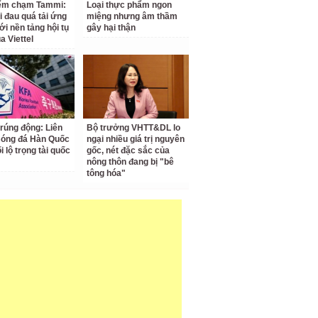
iểm chạm Tammi:
Loại thực phẩm ngon
i đau quá tải ứng
miệng nhưng âm thầm
ới nền tảng hội tụ
gây hại thận
a Viettel
 rúng động: Liên
Bộ trưởng VHTT&DL lo
Bóng đá Hàn Quốc
ngại nhiều giá trị nguyên
ối lộ trọng tài quốc
gốc, nét đặc sắc của
nông thôn đang bị "bê
tông hóa"