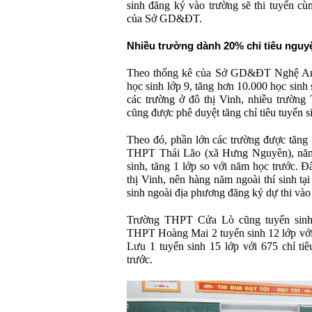
sinh đăng ký vào trường sẽ thi tuyển cù
của Sở GD&ĐT.
Nhiều trường dành 20% chỉ tiêu nguy
Theo thống kê của Sở GD&ĐT Nghệ An, 
học sinh lớp 9, tăng hơn 10.000 học sinh
các trường ở đô thị Vinh, nhiều trường
cũng được phê duyệt tăng chỉ tiêu tuyển s
Theo đó, phần lớn các trường được tăng 
THPT Thái Lão (xã Hưng Nguyên), năm 
sinh, tăng 1 lớp so với năm học trước. Đ
thị Vinh, nên hàng năm ngoài thí sinh tạ
sinh ngoài địa phương đăng ký dự thi vào
Trường THPT Cửa Lò cũng tuyển sinh 
THPT Hoàng Mai 2 tuyển sinh 12 lớp vớ
Lưu 1 tuyển sinh 15 lớp với 675 chỉ ti
trước.