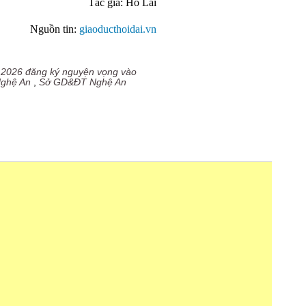
Tác giả: Hồ Lài
Nguồn tin:
giaoducthoidai.vn
m 2026 đăng ký nguyện vọng vào
Nghệ An
,
Sở GD&ĐT Nghệ An