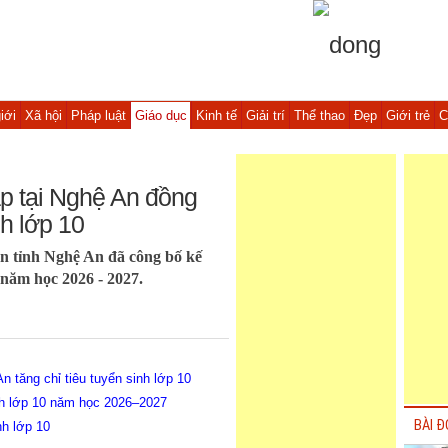
iới
Xã hội
Pháp luật
Giáo dục
Kinh tế
Giải trí
Thể thao
Đẹp
Giới trẻ
C
p tại Nghệ An đồng
nh lớp 10
n tỉnh Nghệ An đã công bố kế
 năm học 2026 - 2027.
 tăng chỉ tiêu tuyển sinh lớp 10
inh lớp 10 năm học 2026–2027
BÀI Đ
nh lớp 10