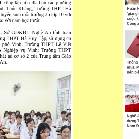
 công lập trên địa bàn các phường
ỳnh Thúc Kháng, Trường THPT Hà
Huấn H
'giang
uyển sinh mỗi trường 25 lớp 10 với
cuộc k
 so với năm học trước.
Công 
inh, Sở GD&ĐT Nghệ An tính toán
ường THPT Hà Huy Tập, sử dụng cơ
h phố Vinh; Trường THPT Lê Viết
ấp Nghiệp vụ Vinh; Trường THPT
ất tại cơ sở 2 của Trung tâm Giáo
 An.
Thông 
mua iP
nên bi
Nghệ A
dựng 
Nam Đ