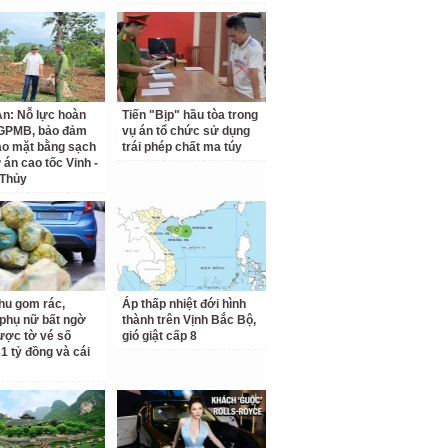
n: Nỗ lực hoàn
Tiến "Bịp" hầu tòa trong
 GPMB, bảo đảm
vụ án tổ chức sử dụng
ao mặt bằng sạch
trái phép chất ma túy
 án cao tốc Vinh -
 Thủy
hu gom rác,
Áp thấp nhiệt đới hình
phụ nữ bất ngờ
thành trên Vịnh Bắc Bộ,
ược tờ vé số
gió giật cấp 8
31 tỷ đồng và cái