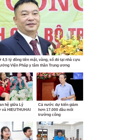
 4,5 tỷ đồng tiền mặt, vàng, sổ đỏ tại nhà cựu
rưởng Viện Pháp y tâm thần Trung ương
an hệ giữa Lý
Cả nước dự kiến giảm
ỳ và HIEUTHUHAI
hơn 17.000 đầu mối
trường công