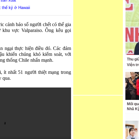
 sản xuất
 thế kỷ ở Hawaii
ic cảnh báo số người chết có thể gia
 khu vực Valparaiso. Ông kêu gọi
n ngại thực hiện điều đó. Các đám
ậu khiến chúng khó kiểm soát, với
Thu giữ
ổng thống Chile nhấn mạnh.
Viện t
i, ít nhất 51 người thiệt mạng trong
y qua.
Mối qu
Nhã K