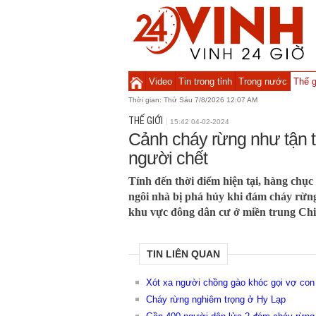
Video
Tin trong tỉnh
Trong nước
Thế g
Thời gian:
Thứ Sáu 7/8/2026 12:07 AM
THẾ GIỚI
15:42 04-02-2024
Cảnh cháy rừng như tận t
người chết
Tính đến thời điểm hiện tại, hàng chục
ngôi nhà bị phá hủy khi đám cháy rừn
khu vực đông dân cư ở miền trung Chi
TIN LIÊN QUAN
Xót xa người chồng gào khóc gọi vợ con
Cháy rừng nghiêm trọng ở Hy Lạp