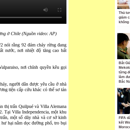
Thủ tư
giảm cá
không 
ừng ở Chile (Nguồn video: AP)
/2 nói rằng 92 đám cháy rừng đang
t nước, nơi nhiệt độ tăng cao bất
Bắt Gi
alparaiso, nơi chính quyền kêu gọi
Mekolo
từng đ
làm đư
Bắc N
háy, người dân được yêu cầu ở nhà
ơng tiện cấp cứu khác có thể sơ tán
n thị trấn Quilpué và Villa Alemana
/2. Tại Villa Independencia, một khu
 trấn, một số dãy nhà và cơ sở kinh
FIFA d
ị hư hại nằm dọc đường phố, tro bụi
kết Wo
Moroc