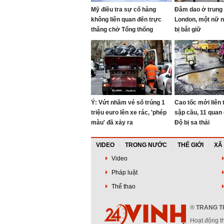
Mỹ điều tra sự cố hàng
Đâm dao ở trung
không liên quan đến trực
London, một nữ 
thăng chở Tổng thống
bị bắt giữ
Trump
Ý: Vứt nhầm vé số trúng 1
Cao tốc mới liên t
triệu euro lên xe rác, 'phép
sập cầu, 11 quan
màu' đã xảy ra
Độ bị sa thải
VIDEO
TRONG NƯỚC
THẾ GIỚI
XÃ
Video
Pháp luật
Thể thao
®
TRANG TH
Hoạt động t