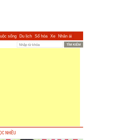
uộc sống
Du lịch
Số hóa
Xe
Nhân ái
ỌC NHIỀU