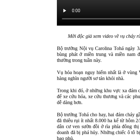
Mời độc giả xem video về vụ cháy r
Bộ trưởng Nội vụ Carolina Tohá ngày 3
bùng phát ở miền trung và miền nam đấ
thường trong tuần này.
Vụ hỏa hoạn nguy hiểm nhất là ở vùng V
hàng nghìn người sơ tán khỏi nhà.
Trong khi đó, ở những khu vực xa đám c
để xe cứu hỏa, xe cứu thương và các phư
dễ dàng hơn.
Bộ trưởng Tohá cho hay, hai đám cháy gầ
đã thiêu rụi ít nhất 8.000 ha kể từ hôm 2
dân cư ven sườn đồi ở rìa phía đông thị
doanh đã bị phá hủy. Những chiếc ô tô b
bao phủ.