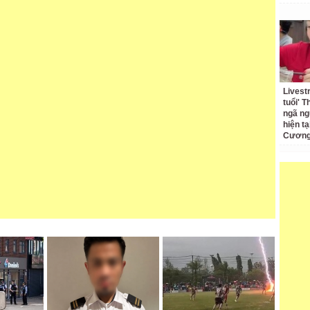
Livest
tuổi' 
ngã ng
hiện t
Cương 