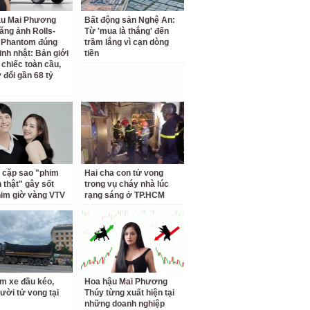
ậu Mai Phương
Bất động sản Nghệ An:
ăng ảnh Rolls-
Từ 'mua là thắng' đến
 Phantom đúng
trầm lắng vì cạn dòng
inh nhật: Bản giới
tiền
 chiếc toàn cầu,
 đổi gần 68 tỷ
 cặp sao "phim
Hai cha con tử vong
h thật" gây sốt
trong vụ cháy nhà lúc
him giờ vàng VTV
rạng sáng ở TP.HCM
m xe đầu kéo,
Hoa hậu Mai Phương
ười tử vong tại
Thúy từng xuất hiện tại
những doanh nghiệp