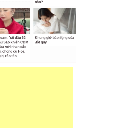
nào?
ream, 'cô dâu 62
Khung giờ báo động của
Thu Sao khiến CDM
đột quỵ
ửa với nhan sắc
ại, chồng cũ Hoa
bị réo tên