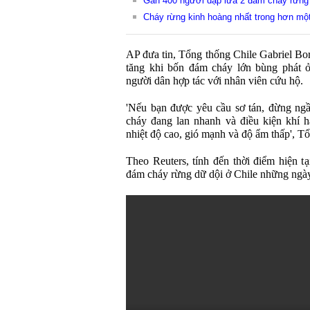
Gần 400 người dập lửa 2 đám cháy rừng
Cháy rừng kinh hoàng nhất trong hơn một
AP đưa tin, Tổng thống Chile Gabriel Bor
tăng khi bốn đám cháy lớn bùng phát ở
người dân hợp tác với nhân viên cứu hộ.
'Nếu bạn được yêu cầu sơ tán, đừng ngầ
cháy đang lan nhanh và điều kiện khí h
nhiệt độ cao, gió mạnh và độ ẩm thấp', T
Theo Reuters, tính đến thời điểm hiện tạ
đám cháy rừng dữ dội ở Chile những ngà