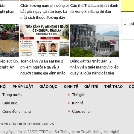
 tâm
Chân tướng nam phi công bị
Cầu thủ Thái Lan bị sét đánh
nghi phạm
bắt giữ ngay tại sân bay: Là
tử vong khi đang thi đấu
mắt xích thuộc đường dây
buôn bán ma túy quốc tế
Câ
iếp sụt lún,
Toàn cảnh vụ án sát hại 2
Động đất tại Nhật Bản: 2
 chức Ấn
chị em người Nga và 3
nhân viên thiệt mạng vì bị ép
người chung gia đình khác
quay lại cửa hàng cất tiền
tại Thái Lan
 HỘI
PHÁP LUẬT
GIÁO DỤC
KINH TẾ
GIẢI TRÍ
THỂ THAO
CỘ
Trong nước
Thế giới
Giáo dục
Kinh tế
Cộng đồng mạng
Cuộc sống
ÔNG TIN ĐIỆN TỬ VINH24H.VN
heo giấy phép số 32/GP-TTĐT, do Sở Thông tin và Truyền thông tỉnh Nghệ