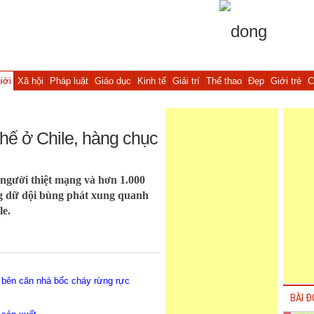
iới
Xã hội
Pháp luật
Giáo dục
Kinh tế
Giải trí
Thể thao
Đẹp
Giới trẻ
C
hế ở Chile, hàng chục
 người thiệt mạng và hơn 1.000
g dữ dội bùng phát xung quanh
le.
 bên căn nhà bốc cháy rừng rực
BÀI Đ