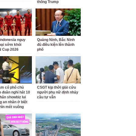
thống Trump
Indonesia nguy
Quảng Ninh, Bắc Ninh
loại sớm khỏi
đủ điều kiện lên thành
 Cup 2026
phố
am có phó chủ
CSGT kịp thời giải cứu
p đoàn nghỉ hát 10
người phụ nữ định nhảy
hán showbiz lui
cầu tự vẫn
g an nhàn ở biệt
hìn mét vuông