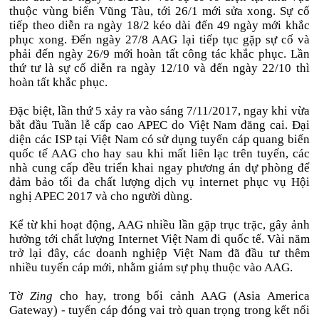
thuộc vùng biển Vũng Tàu, tới 26/1 mới sửa xong. Sự cố
tiếp theo diễn ra ngày 18/2 kéo dài đến 49 ngày mới khắc
phục xong. Đến ngày 27/8 AAG lại tiếp tục gặp sự cố và
phải đến ngày 26/9 mới hoàn tất công tác khắc phục. Lần
thứ tư là sự cố diễn ra ngày 12/10 và đến ngày 22/10 thì
hoàn tất khắc phục.
Đặc biệt, lần thứ 5 xảy ra vào sáng 7/11/2017, ngay khi vừa
bắt đầu Tuần lễ cấp cao APEC do Việt Nam đăng cai. Đại
diện các ISP tại Việt Nam có sử dụng tuyến cáp quang biển
quốc tế AAG cho hay sau khi mất liên lạc trên tuyến, các
nhà cung cấp đều triển khai ngay phương án dự phòng để
đảm bảo tối đa chất lượng dịch vụ internet phục vụ Hội
nghị APEC 2017 và cho người dùng.
Kể từ khi hoạt động, AAG nhiều lần gặp trục trặc, gây ảnh
hưởng tới chất lượng Internet Việt Nam đi quốc tế. Vài năm
trở lại đây, các doanh nghiệp Việt Nam đã đầu tư thêm
nhiều tuyến cáp mới, nhằm giảm sự phụ thuộc vào AAG.
Tờ
Zing
cho hay, trong bối cảnh AAG (Asia America
Gateway) - tuyến cáp đóng vai trò quan trọng trong kết nối