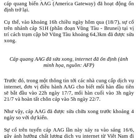
cáp quang biển AAG (America Gateway) đã hoạt động ổn
định trở lại.
Cụ thể, vào khoảng 16h chiều ngày hôm qua (18/7), sự cố
trên nhánh cáp S1H (phân đoạn Vũng Tàu - Brunei) tại vị
trí cách trạm cập bờ Vũng Tàu khoảng 64,3km đã được sửa
xong.
Cáp quang AAG đã sửa xong, internet đã ổn định (ảnh
minh họa, nguồn: AFP)
Trước đó, trong một thông tin tới các nhà cung cấp dịch vụ
internet, đơn vị điều hành AAG cho biết mối hàn đầu tiên
sẽ bắt đầu vào 22h ngày 17/7, mối hàn cuối vào 3h ngày
21/7 và hoàn tất chôn cáp vào 5h ngày 22/7.
Như vậy, cáp AAG đã được sửa chữa xong trước khoảng 4
ngày so với dự kiến.
Sự cố trên tuyến cáp AAG lần này xảy ra vào sáng 16/6,
gây ảnh hưởng chất lượng dịch vụ internet từ Việt Nam đi