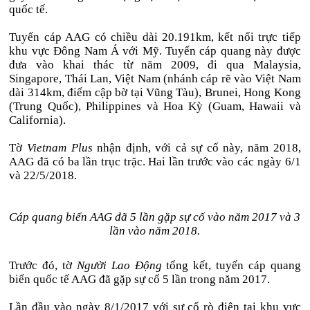
quốc tế.
Tuyến cáp AAG có chiều dài 20.191km, kết nối trực tiếp
khu vực Đông Nam Á với Mỹ. Tuyến cáp quang này được
đưa vào khai thác từ năm 2009, đi qua Malaysia,
Singapore, Thái Lan, Việt Nam (nhánh cáp rẽ vào Việt Nam
dài 314km, điểm cập bờ tại Vũng Tàu), Brunei, Hong Kong
(Trung Quốc), Philippines và Hoa Kỳ (Guam, Hawaii và
California).
Tờ
Vietnam Plus
nhận định, với cả sự cố này, năm 2018,
AAG đã có ba lần trục trặc. Hai lần trước vào các ngày 6/1
và 22/5/2018.
Cáp quang biển AAG đã 5 lần gặp sự cố vào năm 2017 và 3
lần vào năm 2018.
Trước đó, tờ
Người Lao Động
tổng kết, tuyến cáp quang
biển quốc tế AAG đã gặp sự cố 5 lần trong năm 2017.
Lần đầu vào ngày 8/1/2017 với sự cố rò điện tại khu vực