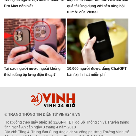
Thông tin người đợi mua iPhone 18
Một điểm chạm Tammi: Giải nỗi đau
Pro Max nên biết
quá tải ứng dụng với nền tảng hội
tụ mới của Viettel
Tại sao người nước ngoài không
10.000 người được dùng ChatGPT
thích dùng ốp lưng điện thoại?
bản 'xịn' nhất miễn phí
®
TRANG THÔNG TIN ĐIỆN TỬ VINH24H.VN
Hoạt động theo giấy phép số 32/GP-TTĐT, do Sở Thông tin và Truyền thông
tỉnh Nghệ An cấp ngày 3 tháng 4 năm 2018
Địa chỉ: Tầng 4, Trung tâm Cung ứng dịch vụ công phường Trường Vinh, số