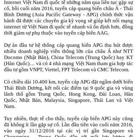
Internet Việt Nam đi quốc tế những năm qua liên tục gặp sự
cố, hồi cuối năm 2016, tuyến cáp quang biển châu Á - Thái
Bình Dương (Asia Pacific Gateway - APG) chính thức vận
hành đã được các chuyên gia kỳ vọng sẽ giúp kết nối mạng
internet từ Việt Nam đi quốc tế nhanh và ổn định hơn, đồng
thời giảm sự phụ thuộc vào tuyến cáp biển AAG.
Dự án đầu tư hệ thống cáp quang biển APG thu hút được
nhiều doanh nghiệp viễn thông lớn của châu Á như NTT
Docomo (Nhật Bản), China Telecom (Trung Quốc) hay KT
(Hàn Quốc)… và có 4 nhà mạng Việt Nam tham gia hợp tác
đầu tư gồm VNPT, Viettel, FPT Telecom và CMC Telecom.
Có chiều dài 10.400 km, tuyến cáp APG đặt ngầm dưới biển
Thái Bình Dương, kết nối các điểm tại 9 quốc gia và vùng
lãnh thổ gồm Trung Quốc, Hong Kong, Đài Loan, Hàn
Quốc, Nhật Bản, Malaysia, Singapore, Thái Lan và Việt
Nam.
Tuy nhiên, thực tế cho thấy, tuyến cáp biển APG này cũng
đã không ít lần gặp sự cố. Lần đầu tiên vào cuối năm 2016,
vào ngày 31/12/2016 tại các vị trí gần Singapore và
Chongming - Trung Quốc dẫn tới mất lưu lượng đi