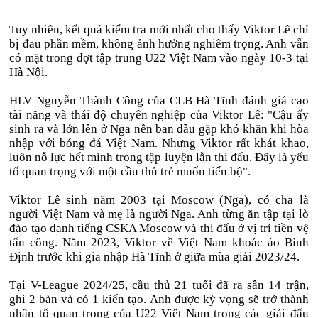
Tuy nhiên, kết quả kiểm tra mới nhất cho thấy Viktor Lê chỉ
bị đau phần mềm, không ảnh hưởng nghiêm trọng. Anh vẫn
có mặt trong đợt tập trung U22 Việt Nam vào ngày 10-3 tại
Hà Nội.
HLV Nguyễn Thành Công của CLB Hà Tĩnh đánh giá cao
tài năng và thái độ chuyên nghiệp của Viktor Lê: "Cậu ấy
sinh ra và lớn lên ở Nga nên ban đầu gặp khó khăn khi hòa
nhập với bóng đá Việt Nam. Nhưng Viktor rất khát khao,
luôn nỗ lực hết mình trong tập luyện lẫn thi đấu. Đây là yếu
tố quan trọng với một cầu thủ trẻ muốn tiến bộ".
Viktor Lê sinh năm 2003 tại Moscow (Nga), có cha là
người Việt Nam và mẹ là người Nga. Anh từng ăn tập tại lò
đào tạo danh tiếng CSKA Moscow và thi đấu ở vị trí tiền vệ
tấn công. Năm 2023, Viktor về Việt Nam khoác áo Bình
Định trước khi gia nhập Hà Tĩnh ở giữa mùa giải 2023/24.
Tại V-League 2024/25, cầu thủ 21 tuổi đã ra sân 14 trận,
ghi 2 bàn và có 1 kiến tạo. Anh được kỳ vọng sẽ trở thành
nhân tố quan trọng của U22 Việt Nam trong các giải đấu