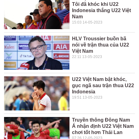
Tôi đã khóc khi U22
Indonesia thắng U22 Việt
Nam
15:03 14-05-2023
HLV Troussier buồn bã
nói về trận thua của U22
Việt Nam
22:11 13-05-2023
U22 Việt Nam bật khóc,
gục ngã sau trận thua U22
Indonesia
19:51 13-05-2023
Truyền thông Đông Nam
Á nhận định U22 Việt Nam
chơi tốt hơn Thái Lan
07:26 12-05-2023