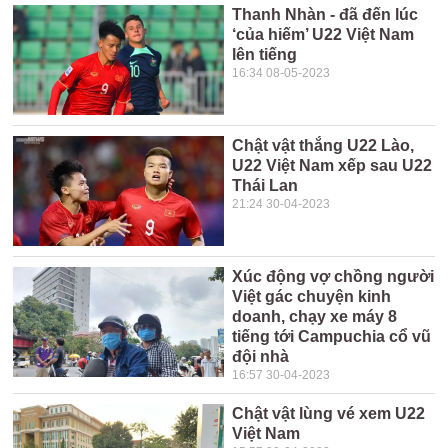
Thanh Nhàn - đã đến lúc
‘của hiếm’ U22 Việt Nam
lên tiếng
16:34 08-05-2023
Chật vật thắng U22 Lào,
U22 Việt Nam xếp sau U22
Thái Lan
21:24 30-04-2023
Xúc động vợ chồng người
Việt gác chuyện kinh
doanh, chạy xe máy 8
tiếng tới Campuchia cổ vũ
đội nhà
16:57 30-04-2023
Chật vật lùng vé xem U22
Việt Nam