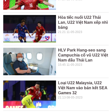
Hòa tiếc nuối U22 Thái
Lan, U22 Việt Nam xếp nhì
bảng
21:21 11-05-2023
HLV Park Hang-seo sang
Campuchia cổ vũ U22 Việt
Nam đấu Thái Lan
15:45 11-05-2023
Loại U22 Malaysia, U22
Việt Nam vào bán kết SEA
Games 32
21:13 08-05-2023