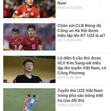
Nam
08:05 10-02-2025
Chân sút CLB Bóng đá
Công an Hà Nội được
triệu tập lên ĐT U22 là ai?
14:17 26-08-2024
Lộ diện 8 cầu thủ được
HLV Kim Sang-sik triệu
tập lên tuyển Việt Nam, có
Công Phương
05:53 11-08-2024
Tuyển thủ U22 Việt Nam
hứng pha vào bóng triệt
hạ của đối thủ
14:06 01-06-2023