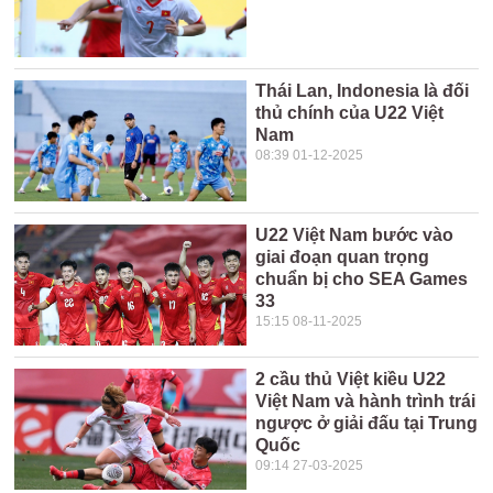
Thái Lan, Indonesia là đối
thủ chính của U22 Việt
Nam
08:39 01-12-2025
U22 Việt Nam bước vào
giai đoạn quan trọng
chuẩn bị cho SEA Games
33
15:15 08-11-2025
2 cầu thủ Việt kiều U22
Việt Nam và hành trình trái
ngược ở giải đấu tại Trung
Quốc
09:14 27-03-2025