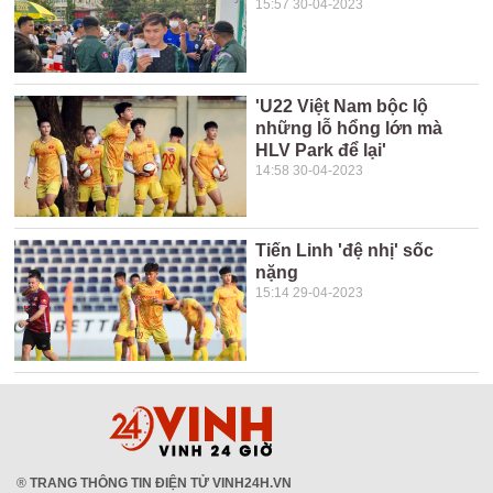
15:57 30-04-2023
'U22 Việt Nam bộc lộ
những lỗ hổng lớn mà
HLV Park để lại'
14:58 30-04-2023
Tiến Linh 'đệ nhị' sốc
nặng
15:14 29-04-2023
®
TRANG THÔNG TIN ĐIỆN TỬ VINH24H.VN