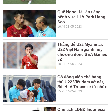
Quế Ngọc Hải lên tiếng
bênh vực HLV Park Hang
Seo
16:49 21-05-2023
Thắng dễ U22 Myanmar,
U22 Việt Nam giành huy
chương đồng SEA Games
32
18:21 16-05-2023
Cổ động viên chê hàng
thủ U22 Việt Nam vỡ nát,
đòi HLV Troussier từ chức
15:25 14-05-2023
Chủ tịch LĐBĐ Indonesia: