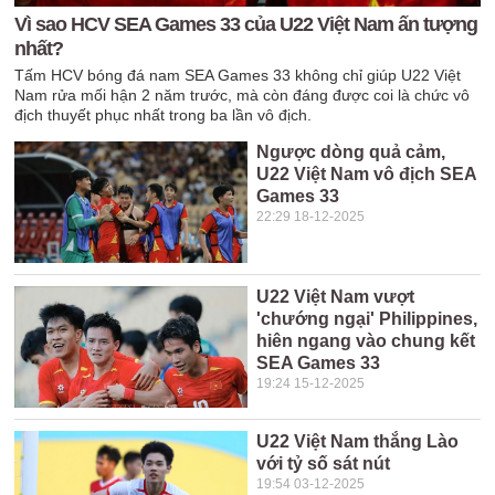
Vì sao HCV SEA Games 33 của U22 Việt Nam ấn tượng
nhất?
Tấm HCV bóng đá nam SEA Games 33 không chỉ giúp U22 Việt
Nam rửa mối hận 2 năm trước, mà còn đáng được coi là chức vô
địch thuyết phục nhất trong ba lần vô địch.
Ngược dòng quả cảm,
U22 Việt Nam vô địch SEA
Games 33
22:29 18-12-2025
U22 Việt Nam vượt
'chướng ngại' Philippines,
hiên ngang vào chung kết
SEA Games 33
19:24 15-12-2025
U22 Việt Nam thắng Lào
với tỷ số sát nút
19:54 03-12-2025