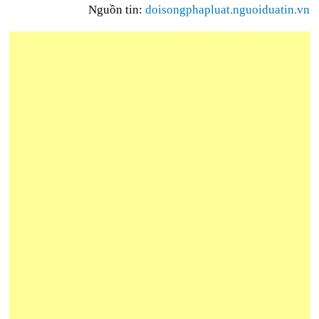
Nguồn tin:
doisongphapluat.nguoiduatin.vn