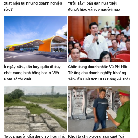
xuất hiện tại những doanh nghiệp
"trời Tây" bán gần nửa triệu
nào?
đồng/chiếc vẫn có người mua
Ít ngày nữa, sân bay quốc tế duy
Chân dung doanh nhân Vũ Phi Hổ:
nhất mang hình bông hoa ở Việt
Từ ông chủ doanh nghiệp khoáng
Nam sẽ tái xuất
sản đến Chủ tịch CLB Bóng đá Thái
Nguyên
Tất cả người dân đang sở hữu nhà
Khởi tố chủ xưởng sản xuất "cà