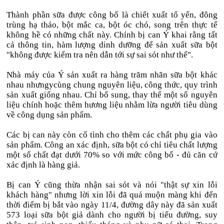
Thành phần sữa được công bố là chiết xuất tổ yến, đông
trùng hạ thảo, bột mắc ca, bột óc chó, song trên thực tế
không hề có những chất này. Chính bị can Ý khai rằng tất
cả thông tin, hàm lượng dinh dưỡng để sản xuất sữa bột
"không được kiểm tra nên dẫn tới sự sai sót như thế".
Nhà máy của Ý sản xuất ra hàng trăm nhãn sữa bột khác
nhau nhưngycùng chung nguyên liệu, công thức, quy trình
sản xuất giống nhau. Chỉ bổ sung, thay thế một số nguyên
liệu chính hoặc thêm hương liệu nhằm lừa người tiêu dùng
về công dụng sản phẩm.
Các bị can này còn cố tình cho thêm các chất phụ gia vào
sản phẩm. Công an xác định, sữa bột có chỉ tiêu chất lượng
một số chất đạt dưới 70% so với mức công bố - đủ căn cứ
xác định là hàng giả.
Bị can Ý cũng thừa nhận sai sót và nói "thật sự xin lỗi
khách hàng" nhưng lời xin lỗi đã quá muộn màng khi đến
thời điểm bị bắt vào ngày 11/4, đường dây này đã sản xuất
573 loại sữa bột giả dành cho người bị tiểu đường, suy