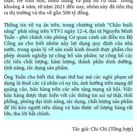
thận, trẻ sinh non, thiếu tháng và phụ nữ có thai. Trong
khoảng 4 năm, từ năm 2021 đến nay, nhóm này đã tiêu thụ
ra thị trường và thu về gần 500 tỷ đồng.
Thông tin về vụ án trên, trong chương trình "Chào buổi
sáng" phát sóng trên VTV1 ngày 12-4, đại tá Nguyễn Minh
Tuấn - phó chánh văn phòng Cơ quan cảnh sát điều tra Bộ
Công an cho biết nhóm này lợi dụng quy định của nhà
nước, trong quản lý về sản xuất kinh doanh thực phẩm cho
phép doanh nghiệp tự công bố sản phẩm; tự công bố các
chỉ tiêu chất lượng, hàm lượng, thành phần dinh dưỡng,
tính năng, tác dụng sản phẩm.
Ông Tuấn cho biết thủ đoạn thứ hai mà các nghi phạm sử
dụng là thuê các cá nhân có uy tín, ảnh hưởng trên mạng để
quảng cáo, bán hàng trên các nền tảng mạng xã hội. Việc
bán hàng được thực hiện với các thông tin sai sự thật, thổi
phồng, phóng đại tính năng, tác dụng, chất lượng sản phẩm
để lôi kéo người tiêu dùng và bán được số lượng hàng rất
lớn, thu lời bất chính.
Tác giả: Chi Chi (Tổng hợp)