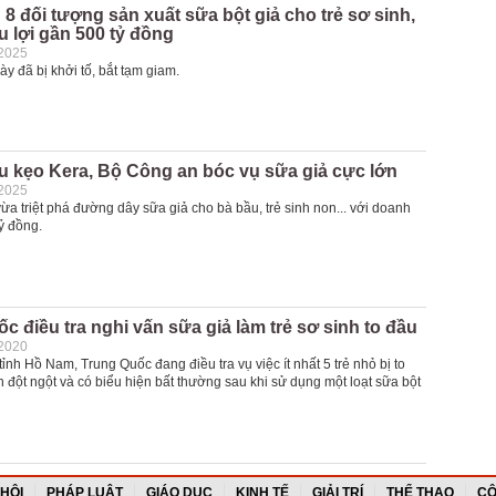
 8 đối tượng sản xuất sữa bột giả cho trẻ sơ sinh,
u lợi gần 500 tỷ đồng
-2025
ày đã bị khởi tố, bắt tạm giam.
u kẹo Kera, Bộ Công an bóc vụ sữa giả cực lớn
-2025
a triệt phá đường dây sữa giả cho bà bầu, trẻ sinh non... với doanh
ỷ đồng.
c điều tra nghi vấn sữa giả làm trẻ sơ sinh to đầu
-2020
 tỉnh Hồ Nam, Trung Quốc đang điều tra vụ việc ít nhất 5 trẻ nhỏ bị to
 đột ngột và có biểu hiện bất thường sau khi sử dụng một loạt sữa bột
 HỘI
PHÁP LUẬT
GIÁO DỤC
KINH TẾ
GIẢI TRÍ
THỂ THAO
CỘ