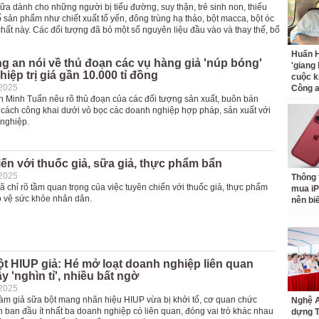
ữa dành cho những người bị tiểu đường, suy thận, trẻ sinh non, thiếu
 sản phẩm như chiết xuất tổ yến, đông trùng hạ thảo, bột macca, bột óc
hất này. Các đối tượng đã bỏ một số nguyên liệu đầu vào và thay thế, bổ
Huấn H
ng an nói về thủ đoạn các vụ hàng giả 'núp bóng'
'giang
iệp trị giá gần 10.000 tỉ đồng
cuộc k
-2025
Công 
n Minh Tuấn nêu rõ thủ đoạn của các đối tượng sản xuất, buôn bán
 cách công khai dưới vỏ bọc các doanh nghiệp hợp pháp, sản xuất với
nghiệp.
ến với thuốc giả, sữa giả, thực phẩm bẩn
-2025
Thông 
ã chỉ rõ tầm quan trọng của việc tuyên chiến với thuốc giả, thực phẩm
mua iP
o vệ sức khỏe nhân dân.
nên bi
t HIUP giả: Hé mở loạt doanh nghiệp liên quan
 'nghìn tỉ', nhiều bất ngờ
-2025
làm giả sữa bột mang nhãn hiệu HIUP vừa bị khởi tố, cơ quan chức
Nghệ A
 ban đầu ít nhất ba doanh nghiệp có liên quan, đóng vai trò khác nhau
dựng 