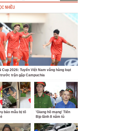
ỌC NHIỀU
Cup 2026: Tuyển Việt Nam vắng hàng loạt
t trước trận gặp Campuchia
ụ bảo mẫu bị tố
'Giang hồ mạng' Tiến
rẻ
Bịp lãnh 8 năm tù