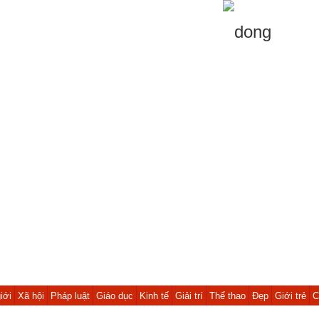
iới
Xã hội
Pháp luật
Giáo dục
Kinh tế
Giải trí
Thể thao
Đẹp
Giới trẻ
C