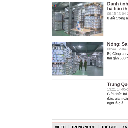
Danh tính
bà bầu th
09:15 13-04
8 đối tượng n
Nóng: Sa
08:44 12-04
Bộ Công an vừ
thu gần 500 t
Trung Quố
13:21 14-05
Giới chức tại
đầu, giảm cân
nghi là giả.
VIDEO
TRONG NƯỚC
THẾ GIỚI
XÃ