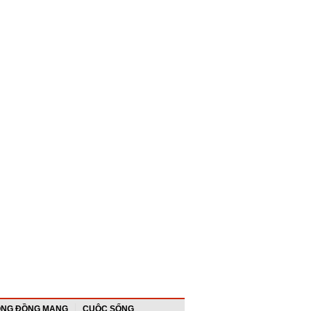
NG ĐỒNG MẠNG
CUỘC SỐNG