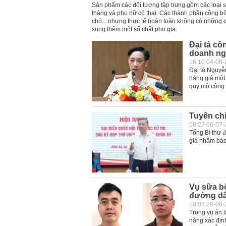
Sản phẩm các đối tượng tập trung gồm các loại s
tháng và phụ nữ có thai. Các thành phần công bố
chó... nhưng thực tế hoàn toàn không có những c
sung thêm một số chất phụ gia.
Đại tá cô
doanh ngh
16:10 04-08
Đại tá Nguyễ
hàng giả một
quy mô công 
Tuyên chi
08:27 06-07
Tổng Bí thư đ
giả nhằm bả
Vụ sữa bộ
đường dây
10:08 20-06
Trong vụ án 
năng xác định