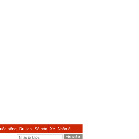
uộc sống
Du lịch
Số hóa
Xe
Nhân ái