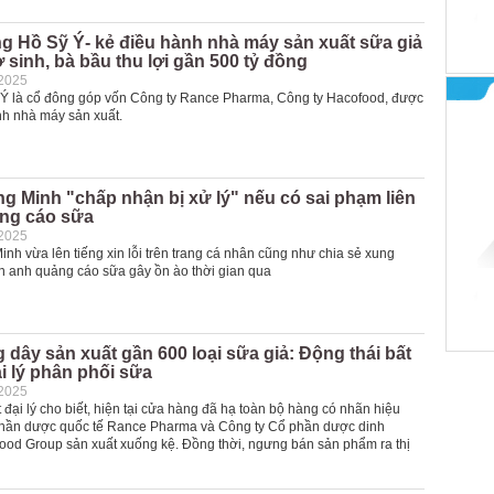
g Hồ Sỹ Ý- kẻ điều hành nhà máy sản xuất sữa giả
ơ sinh, bà bầu thu lợi gần 500 tỷ đồng
-2025
 Ý là cổ đông góp vốn Công ty Rance Pharma, Công ty Hacofood, được
nh nhà máy sản xuất.
 Minh "chấp nhận bị xử lý" nếu có sai phạm liên
ng cáo sữa
-2025
h vừa lên tiếng xin lỗi trên trang cá nhân cũng như chia sẻ xung
 anh quảng cáo sữa gây ồn ào thời gian qua
dây sản xuất gần 600 loại sữa giả: Động thái bất
i lý phân phối sữa
-2025
đại lý cho biết, hiện tại cửa hàng đã hạ toàn bộ hàng có nhãn hiệu
hần dược quốc tế Rance Pharma và Công ty Cổ phần dược dinh
od Group sản xuất xuống kệ. Đồng thời, ngưng bán sản phẩm ra thị