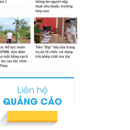
àn 1
thông tin người nộp
thuế nếu thuộc trường
hợp sau
n: Nỗ lực hoàn
Tiến "Bịp" hầu tòa trong
 GPMB, bảo đảm
vụ án tổ chức sử dụng
ao mặt bằng sạch
trái phép chất ma túy
 án cao tốc Vinh -
 Thủy