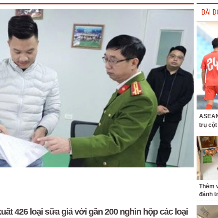
BÀI Đ
ASEAN 
trụ cộ
Thêm v
đánh t
ất 426 loại sữa giả với gần 200 nghìn hộp các loại