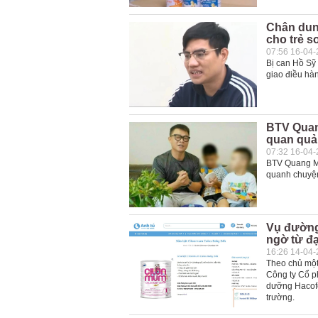
Chân dun
cho trẻ s
07:56 16-04
Bị can Hồ Sỹ
giao điều hà
BTV Quang
quan quả
07:32 16-04
BTV Quang Min
quanh chuyện
Vụ đường 
ngờ từ đạ
16:26 14-04
Theo chủ một 
Công ty Cổ p
dưỡng Hacofo
trường.