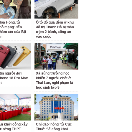
oa Hồng, từ
Ô tô đỗ qua đêm ở khu
 hồ mạng' đến
đô thị Thanh Hà bị tháo
hám xét của Bộ
trộm 2 bánh, công an
an
vào cuộc
tin người đợi
Xả súng trường học
hone 18 Pro Max
khiến 7 người chết ở
ết
Thái Lan, nghi phạm là
học sinh lớp 9
n khởi công xây
Chỉ đạo 'nóng' từ Cục
Trường THPT
Thuế: Sẽ công khai