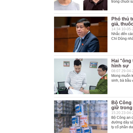
trong chuỗi s
Phó thủ 
giả, thuốc
14:34 10-05
Nhắc đến các
Chí Dũng nhấ
Hai “ông 
hình sự
08:07 29-04
Mong muốn khô
sinh, bà bầu
Bộ Công 
giữ trong
15:20 23-04
Bộ Công an c
đường dây sả
ty cổ phần d