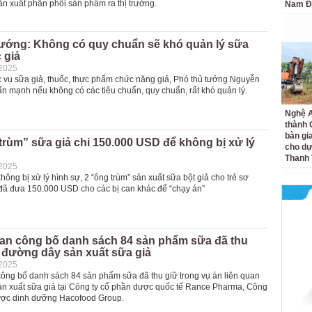
ản xuất phân phối sản phẩm ra thị trường.
Nam Đ
tướng: Không có quy chuẩn sẽ khó quản lý sữa
 giả
-2025
 vụ sữa giả, thuốc, thực phẩm chức năng giả, Phó thủ tướng Nguyễn
n mạnh nếu không có các tiêu chuẩn, quy chuẩn, rất khó quản lý.
Nghệ A
thành
bàn gi
trùm” sữa giả chi 150.000 USD để không bị xử lý
cho dự
Thanh
-2025
ng bị xử lý hình sự, 2 “ông trùm” sản xuất sữa bột giả cho trẻ sơ
 đã đưa 150.000 USD cho các bị can khác để “chạy án”
an công bố danh sách 84 sản phẩm sữa đã thu
 đường dây sản xuất sữa giả
-2025
ông bố danh sách 84 sản phẩm sữa đã thu giữ trong vụ án liên quan
n xuất sữa giả tại Công ty cổ phần dược quốc tế Rance Pharma, Công
ược dinh dưỡng Hacofood Group.