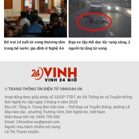
Bé trai 14 tuổi tử vong thương tâm
Đạp xe tập thể dục lúc rạng sáng, 2
trong bể nước gia đình ở Nghệ An
người bị tông tử vong
®
TRANG THÔNG TIN ĐIỆN TỬ VINH24H.VN
Hoạt động theo giấy phép số 32/GP-TTĐT, do Sở Thông tin và Truyền thông
tỉnh Nghệ An cấp ngày 3 tháng 4 năm 2018
Địa chỉ: Tầng 4, Trung tâm Văn hóa – Thể thao và Truyền thông, đường Lê
Mao kéo dài , phường Trường Vinh, tỉnh Nghệ An, Việt Nam
Điện thoại liên hệ: 0945.795.560
Email: 24honline.na@gmail.com
Người chịu trách nhiệm nội dung:
Lê Thị Thanh Huyền