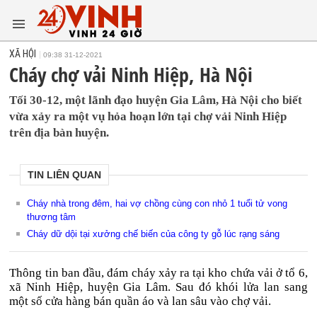
XÃ HỘI
09:38 31-12-2021
Cháy chợ vải Ninh Hiệp, Hà Nội
Tối 30-12, một lãnh đạo huyện Gia Lâm, Hà Nội cho biết
vừa xảy ra một vụ hỏa hoạn lớn tại chợ vải Ninh Hiệp
trên địa bàn huyện.
TIN LIÊN QUAN
Cháy nhà trong đêm, hai vợ chồng cùng con nhỏ 1 tuổi tử vong
thương tâm
Cháy dữ dội tại xưởng chế biến của công ty gỗ lúc rạng sáng
Thông tin ban đầu, đám cháy xảy ra tại kho chứa vải ở tổ 6,
xã Ninh Hiệp, huyện Gia Lâm. Sau đó khói lửa lan sang
một số cửa hàng bán quần áo và lan sâu vào chợ vải.