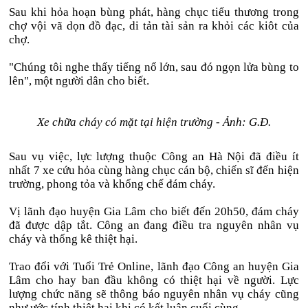
Sau khi hỏa hoạn bùng phát, hàng chục tiểu thương trong
chợ vội vã dọn đồ đạc, di tản tài sản ra khỏi các kiôt của
chợ.
"Chúng tôi nghe thấy tiếng nổ lớn, sau đó ngọn lửa bùng to
lên", một người dân cho biết.
Xe chữa cháy có mặt tại hiện trường - Ảnh: G.Đ.
Sau vụ việc, lực lượng thuộc Công an Hà Nội đã điều ít
nhất 7 xe cứu hỏa cùng hàng chục cán bộ, chiến sĩ đến hiện
trường, phong tỏa và khống chế đám cháy.
Vị lãnh đạo huyện Gia Lâm cho biết đến 20h50, đám cháy
đã được dập tắt. Công an đang điều tra nguyên nhân vụ
cháy và thống kê thiệt hại.
Trao đổi với Tuổi Trẻ Online, lãnh đạo Công an huyện Gia
Lâm cho hay ban đầu không có thiệt hại về người. Lực
lượng chức năng sẽ thông báo nguyên nhân vụ cháy cũng
như ước tính thiệt hại khi có kết luận cuối cùng.