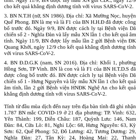
tính. Ngày 11/9, BN được lấy mẫu XN gửi CDC, ngày 12/9
cho kết quả khẳng định dương tính với virus SARS-CoV-2.
3. BN N.T.H (nữ, SN 1986). Địa chỉ: Xã Mường Nọc, huyện
Quế Phong. BN là mẹ và là F1 của BN H.H.Đ đã được công
bố trước đó. Ngày 9/9, BN được cách ly tại Bệnh viện Dã
chiến số 2 - Nghĩa Đàn và lấy mẫu XN lần 1 cho kết quả âm
tính. Ngày 11/9, BN được lấy mẫu lần 2 gửi Bệnh viện ĐK
Quang Khởi, ngày 12/9 cho kết quả khẳng định dương tính
với virus SARS-CoV-2.
4. BN Đ.D.G.K (nam, SN 2016). Địa chỉ: Khối 1, phường
Hồng Sơn, TP Vinh. BN là con và là F1 của BN H.T.D.S đã
được công bố trước đó. BN được cách ly tại Bệnh viện Dã
chiến số 1 - Hưng Nguyên và lấy mẫu XN lần 1 cho kết quả
âm tính, lần 2 gửi Bệnh viện HNĐK Nghệ An cho kết quả
khẳng định dương tính với virus SARS-CoV-2.
Tính từ đầu mùa dịch đến nay trên địa bàn tỉnh đã ghi nhận
1.787 BN mắc COVID-19 ở 21 địa phương: TP. Vinh: 632,
Yên Thành: 199, Diễn Châu: 187, Quỳnh Lưu: 146, Nam
Đàn: 84, Cửa Lò: 81, Nghi Lộc: 68, Hưng Nguyên: 63, Kỳ
Sơn: 62, Quế Phong: 52, Đô Lương: 42, Tương Dương: 29,
Nghĩa Đàn: 27, Tân Kỳ: 24, Hoàng Mai: 22, Thanh