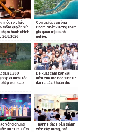
g một số chức
Con gái út của ông
ó thẩm quyền xử
Phạm Nhật Vượng tham
i phạm hành chính
gia quản trị doanh
y 26/9/2026
nghiệp
t gần 1.800
Đề xuất cấm ban đại
 hợp đi dưới tốc
diện cha mẹ học sinh tự
 phép trên cao
đặt ra các khoản thu
ạc vòng chung
Thanh Hóa: Hoàn thành
uộc thi “Tìm kiếm
việc xây dựng, phê