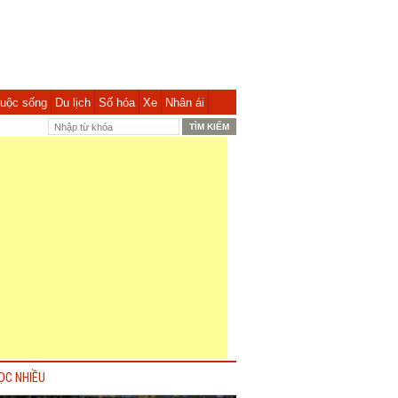
uộc sống
Du lịch
Số hóa
Xe
Nhân ái
ỌC NHIỀU