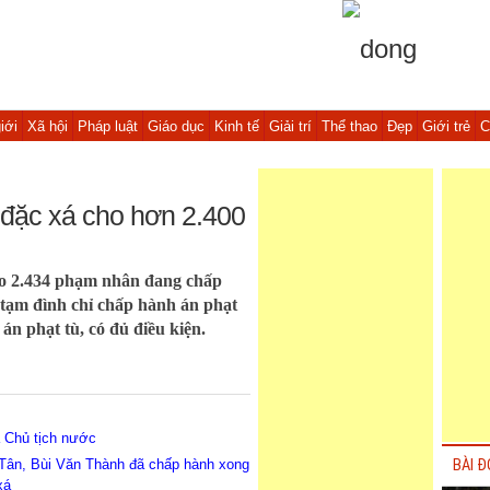
iới
Xã hội
Pháp luật
Giáo dục
Kinh tế
Giải trí
Thể thao
Đẹp
Giới trẻ
C
 đặc xá cho hơn 2.400
ho 2.434 phạm nhân đang chấp
 tạm đình chỉ chấp hành án phạt
n phạt tù, có đủ điều kiện.
 Chủ tịch nước
Tân, Bùi Văn Thành đã chấp hành xong
BÀI Đ
xá