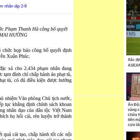
m nhân dịp 2-9
ớc Phạm Thanh Hà công bố quyết
h: MAI HƯỜNG
 chức họp báo công bố quyết định
yễn Xuân Phúc.
Xác đị
ASEAN
 đặc xá cho 2.434 phạm nhân đang
c tạm đình chỉ chấp hành án phạt tù,
ạt tù, có đủ điều kiện được hưởng
hủ nhiệm Văn phòng Chủ tịch nước,
ếp tục khẳng định chính sách khoan
Ấn Độ:
ng nhân đạo của dân tộc Việt Nam
vàng c
chứa h
ích họ hối cải, rèn luyện trở thành
tiền m
cựu tà
t quả cải tạo, chấp hành tốt các nội