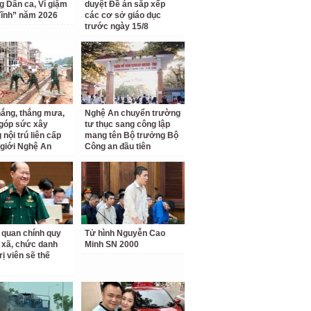
ng Dân ca, Ví giặm
duyệt Đề án sắp xếp
ĩnh” năm 2026
các cơ sở giáo dục
trước ngày 15/8
ắng, thắng mưa,
Nghệ An chuyển trường
 góp sức xây
tư thục sang công lập
nội trú liên cấp
mang tên Bộ trưởng Bộ
 giới Nghệ An
Công an đầu tiên
 quan chính quy
Tử hình Nguyễn Cao
 xã, chức danh
Minh SN 2000
rị viên sẽ thế