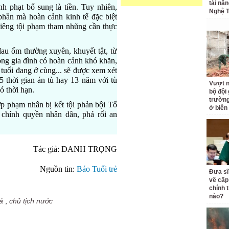
tài nă
 phạt bổ sung là tiền. Tuy nhiên,
Nghệ T
hần mà hoàn cảnh kinh tế đặc biệt
Riêng tội phạm tham nhũng cần thực
au ốm thường xuyên, khuyết tật, từ
trong gia đình có hoàn cảnh khó khăn,
tuổi đang ở cùng... sẽ được xem xét
5 thời gian án tù hay 13 năm với tù
Vượt n
ó thời hạn.
bộ đội
trường 
p phạm nhân bị kết tội phản bội Tổ
ở biên
 chính quyền nhân dân, phá rối an
Tác giả: DANH TRỌNG
Nguồn tin:
Báo Tuổi trẻ
Đưa sĩ
về cấp
chính t
nào?
á
,
chủ tịch nước