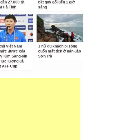
 gần 27.000 tỷ
bắt quỳ gối đến 1 giờ
ại Hà Tĩnh
sáng
thủ Việt Nam
3 nữ du khách bị sóng
thức được xóa
cuốn mất tích ở bán đảo
LV Kim Sang-sik
Sơn Trà
 lực lượng đá
t AFF Cup