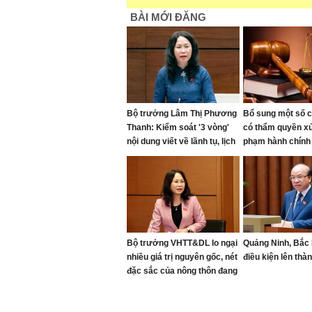
BÀI MỚI ĐĂNG
Bộ trưởng Lâm Thị Phương
Bổ sung một số 
Thanh: Kiểm soát '3 vòng'
có thẩm quyền xử
nội dung viết về lãnh tụ, lịch
phạm hành chính
sử dân tộc
26/9/2026
Bộ trưởng VHTT&DL lo ngại
Quảng Ninh, Bắc 
nhiều giá trị nguyên gốc, nét
điều kiện lên thà
đặc sắc của nông thôn đang
bị "bê tông hóa"