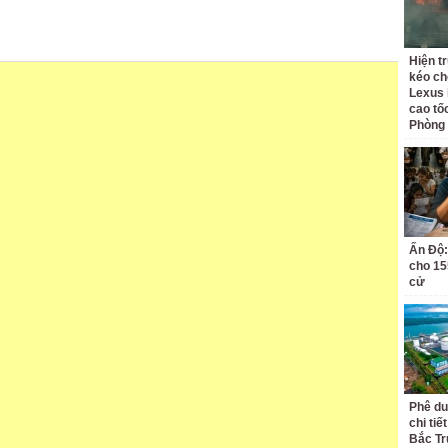
Hiện t
kéo ch
Lexus 
cao tố
Phòng
Ấn Độ:
cho 155
cử
Phê du
chi ti
Bắc Tr