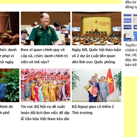
đầu tư
đồng t
Tuyển 
chức danh
Đưa sĩ quan chính quy về
Ngày 8/8, Quốc hội thảo luận
chính 
thẻ, H
 phạt vi
cấp xã, chức danh chính trị
về 2 dự án Luật liên quan
đầy đủ
 từ ngày
viên sẽ thế nào?
đến lĩnh vực Quốc phòng
bán kế
Ninh đủ
Tin vui: Bộ Nội vụ đề xuất
Bộ Ngoại giao có thêm 2
nh phố
hoán đổi lịch làm việc để dịp
Thứ trưởng
lễ Văn hóa Việt Nam kéo dài
4 ngày