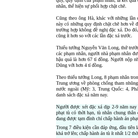
quy, quy định của phạm nhân, là kết quả 
nhân, thể hiện sự phối hợp chặt chẽ.
Cũng theo ông Hà, khác với những lần đ
này có những quy định chặt chẽ hơn về đ
trường hợp không đề nghị đặc xá. Do đó
cũng ít hơn so với các lần đặc xá trước.
Thiếu tướng Nguyễn Văn Long, thứ trưởng
các phạm nhân, người nhà phạm nhân đượ
hậu quả là hơn 67 tỉ đồng. Người nộp n
Dũng với hơn 4 tỉ đồng.
Theo thiếu tướng Long, 8 phạm nhân tron
Trung ương về phòng chống tham nhũng 
nước ngoài (Mỹ: 3, Trung Quốc: 4, Pháp
danh sách đặc xá năm nay.
Người được xét đặc xá dịp 2-9 năm nay
phạt tù có thời hạn, tù nhân chung thân
đang được tạm đình chỉ chấp hành án phạt
Trong 7 điều kiện cần đáp ứng, đầu tiên là
khá trở lên; chấp hành án tù ít nhất 1/2 th