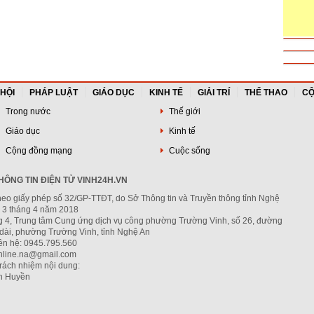
 HỘI
PHÁP LUẬT
GIÁO DỤC
KINH TẾ
GIẢI TRÍ
THỂ THAO
CỘ
Trong nước
Thế giới
Giáo dục
Kinh tế
Cộng đồng mạng
Cuộc sống
ÔNG TIN ĐIỆN TỬ VINH24H.VN
heo giấy phép số 32/GP-TTĐT, do Sở Thông tin và Truyền thông tỉnh Nghệ
 3 tháng 4 năm 2018
ng 4, Trung tâm Cung ứng dịch vụ công phường Trường Vinh, số 26, đường
dài, phường Trường Vinh, tỉnh Nghệ An
iên hệ: 0945.795.560
nline.na@gmail.com
trách nhiệm nội dung:
h Huyền