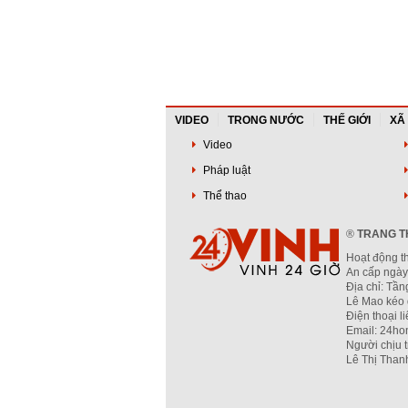
VIDEO
TRONG NƯỚC
THẾ GIỚI
XÃ
Video
Pháp luật
Thể thao
®
TRANG TH
Hoạt động t
An cấp ngày
Địa chỉ: Tầ
Lê Mao kéo 
Điện thoại l
Email: 24ho
Người chịu 
Lê Thị Than