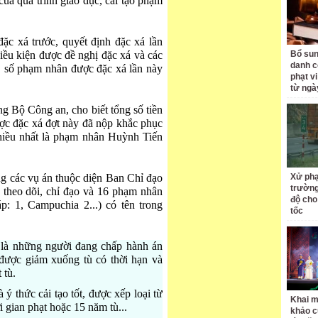
của quá trình giáo dục, cải tạo phạm
ặc xá trước, quyết định đặc xá lần
iều kiện được đề nghị đặc xá và các
Bổ sun
danh c
, số phạm nhân được đặc xá lần này
phạt v
từ ngà
 Bộ Công an, cho biết tổng số tiền
c đặc xá đợt này đã nộp khắc phục
hiều nhất là phạm nhân Huỳnh Tiến
g các vụ án thuộc diện Ban Chỉ đạo
Xử phạ
trường
theo dõi, chỉ đạo và 16 phạm nhân
độ cho
: 1, Campuchia 2...) có tên trong
tốc
 là những người đang chấp hành án
 được giảm xuống tù có thời hạn và
 tù.
 ý thức cải tạo tốt, được xếp loại từ
Khai m
ời gian phạt hoặc 15 năm tù...
khảo c