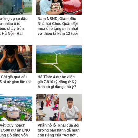
rường vụ xe đầu
Nam NSND, Giám đốc
ở nhiều ô tô
Nhà hát Chèo Quân đội
bốc cháy trên
mua ô tô tặng sinh nhật
c Hà Nội - Hải
vợ thiếu tá kém 12 tuổi
 Cái giá quá đắt
Hà Tĩnh: 4 dự án điện
 sĩ tử gian lận thi
gió 7.810 tỷ đồng ở Kỳ
Anh có gì đáng chú ý?
yệt Quy hoạch
Phẫn nộ lời khai của đối
ết 1/500 dự án LNG
tượng bạo hành dã man
ung Bộ tổng vốn
con riêng của "vợ hờ",