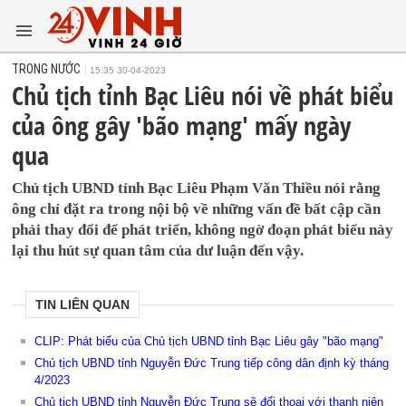
TRONG NƯỚC
15:35 30-04-2023
Chủ tịch tỉnh Bạc Liêu nói về phát biểu
của ông gây 'bão mạng' mấy ngày
qua
Chủ tịch UBND tỉnh Bạc Liêu Phạm Văn Thiều nói rằng
ông chỉ đặt ra trong nội bộ về những vấn đề bất cập cần
phải thay đổi để phát triển, không ngờ đoạn phát biểu này
lại thu hút sự quan tâm của dư luận đến vậy.
TIN LIÊN QUAN
CLIP: Phát biểu của Chủ tịch UBND tỉnh Bạc Liêu gây "bão mạng"
Chủ tịch UBND tỉnh Nguyễn Đức Trung tiếp công dân định kỳ tháng
4/2023
Chủ tịch UBND tỉnh Nguyễn Đức Trung sẽ đối thoại với thanh niên