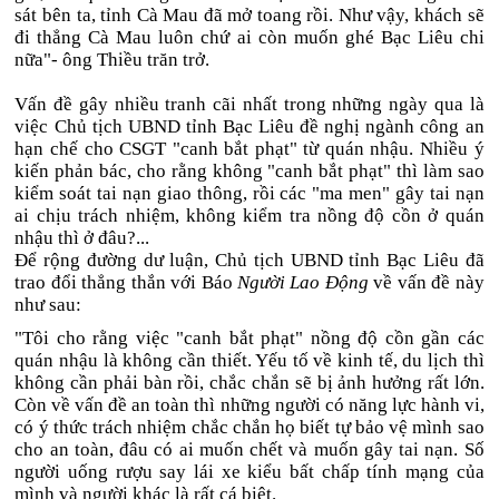
sát bên ta, tỉnh Cà Mau đã mở toang rồi. Như vậy, khách sẽ
đi thẳng Cà Mau luôn chứ ai còn muốn ghé Bạc Liêu chi
nữa"- ông Thiều trăn trở.
Vấn đề gây nhiều tranh cãi nhất trong những ngày qua là
việc Chủ tịch UBND tỉnh Bạc Liêu đề nghị ngành công an
hạn chế cho CSGT "canh bắt phạt" từ quán nhậu. Nhiều ý
kiến phản bác, cho rằng không "canh bắt phạt" thì làm sao
kiểm soát tai nạn giao thông, rồi các "ma men" gây tai nạn
ai chịu trách nhiệm, không kiểm tra nồng độ cồn ở quán
nhậu thì ở đâu?...
Để rộng đường dư luận, Chủ tịch UBND tỉnh Bạc Liêu đã
trao đổi thẳng thắn với Báo
Người Lao Động
về vấn đề này
như sau:
"Tôi cho rằng việc "canh bắt phạt" nồng độ cồn gần các
quán nhậu là không cần thiết. Yếu tố về kinh tế, du lịch thì
không cần phải bàn rồi, chắc chắn sẽ bị ảnh hưởng rất lớn.
Còn về vấn đề an toàn thì những người có năng lực hành vi,
có ý thức trách nhiệm chắc chắn họ biết tự bảo vệ mình sao
cho an toàn, đâu có ai muốn chết và muốn gây tai nạn. Số
người uống rượu say lái xe kiểu bất chấp tính mạng của
mình và người khác là rất cá biệt.