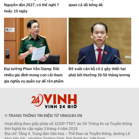
Nguyên đán 2027, có thể nghỉ 7
quan cá độ bóng đá
hoặc 10 ngày
Đại tướng Phan Văn Giang: Rất
Đề xuất cán bộ cố ý gây thiệt hại
nhiều gia đình mong con cái tham
phải bồi thường 30-50 tháng lương
gia nghĩa vụ quân sự để rèn phẩm
chất
®
TRANG THÔNG TIN ĐIỆN TỬ VINH24H.VN
Hoạt động theo giấy phép số 32/GP-TTĐT, do Sở Thông tin và Truyền thông
tỉnh Nghệ An cấp ngày 3 tháng 4 năm 2018
Địa chỉ: Tầng 4, Trung tâm Văn hóa – Thể thao và Truyền thông, đường Lê
Mao kéo dài , phường Trường Vinh, tỉnh Nghệ An, Việt Nam