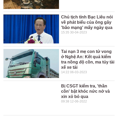
Chủ tịch tỉnh Bạc Liêu nói
về phát biểu của ông gây
'bão mạng' mấy ngày qua
15:35 30-04-2023
Tai nạn 3 mẹ con tử vong
ở Nghệ An: Kết quả kiểm
tra nồng độ cồn, ma túy tài
xế xe tải
14:22 06-03-2023
Bị CSGT kiểm tra, 'thần
cồn' bật khóc nức nở và
xin xỏ bỏ qua
09:38 12-06-2022