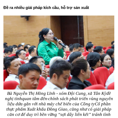
Đề ra nhiều giải pháp kích cầu, hỗ trợ sản xuất
Bà Nguyễn Thị Hồng Lĩnh - xóm Đội Cung, xã Tân Kỳ
đề
nghị tỉnh
quan tâm đến
chính sách phát triển vùng nguyên
liệu dứa gắn với nhà máy chế biến của Công ty
Cổ phần
thực phẩm Xuất khẩu
Đồng Giao, cũng như
có
giải pháp
căn cơ để duy trì bền vững “sợi dây liên kết” tránh tình