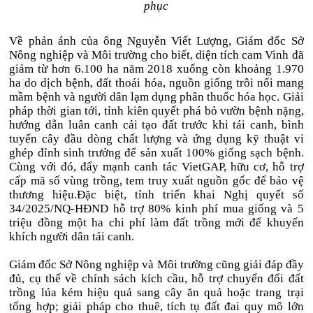
phục
Về phản ánh của ông Nguyễn Viết Lượng, Giám đốc Sở
Nông nghiệp và Môi trường cho biết, diện tích cam Vinh đã
giảm từ hơn 6.100 ha năm 2018 xuống còn khoảng 1.970
ha do dịch bệnh, đất thoái hóa, nguồn giống trôi nổi mang
mầm bệnh và người dân lạm dụng phân thuốc hóa học. Giải
pháp thời gian tới, tỉnh kiên quyết phá bỏ vườn bệnh nặng,
hướng dẫn luân canh cải tạo đất trước khi tái canh, bình
tuyển cây đầu dòng chất lượng và ứng dụng kỹ thuật vi
ghép đỉnh sinh trưởng để sản xuất 100% giống sạch bệnh.
Cùng với đó, đẩy mạnh canh tác VietGAP, hữu cơ, hỗ trợ
cấp mã số vùng trồng, tem truy xuất nguồn gốc để bảo vệ
thương hiệu.Đặc biệt, tỉnh triển khai Nghị quyết số
34/2025/NQ-HĐND hỗ trợ 80% kinh phí mua giống và 5
triệu đồng một ha chi phí làm đất trồng mới để khuyến
khích người dân tái canh.
Giám đốc Sở Nông nghiệp và Môi trường cũng giải đáp đầy
đủ, cụ thể về chính sách kích cầu, hỗ trợ chuyển đổi đất
trồng lúa kém hiệu quả sang cây ăn quả hoặc trang trại
tổng hợp; giải pháp cho thuê, tích tụ đất đai quy mô lớn