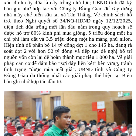
xác định cây dứa là cây trồng chủ lực; UBND tỉnh đã ký
bản ghi nhớ hợp tác với Công ty Đồng Giao để xây dựng
nhà máy chế biến sâu tại xã Tân Thắng. Về chính sách hỗ
trợ, theo Nghị quyết số 34/NQ-HĐND ngày 12/12/2025,
diện tích dứa trồng mới lần đầu nằm trong quy hoạch sẽ
được hỗ trợ 80% kinh phí mua giống, 5 triệu đồng một ha
chi phí làm đất và 3,5 triệu đồng một ha màng phủ nilon.
Hiện tỉnh đã phân bổ 14 tỷ đồng đợt 1 cho 145 ha, đang rà
soát đợt 2 với hơn 52 tỷ đồng và tiếp tục đề nghị bố trí
nguồn vốn còn lại để hoàn thành mục tiêu 1.000 ha. Về giải
pháp căn cơ để đảm bảo “sợi dây liên kết” bền vững, tránh
tình trạng "được mùa mất giá", UBND tỉnh và Công ty
Đồng Giao đã thống nhất các giải pháp thể hiện tại Biên
bản ghi nhớ hợp tác đầu tư.