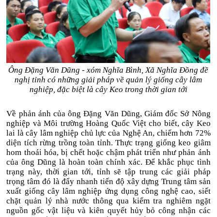
Ông Đặng Văn Dũng - xóm Nghĩa Bình, Xã Nghĩa Đồng
đề
nghị
tỉnh có những
giải pháp
về
quản lý giống cây lâm
nghiệp
, đặc biệt là cây Keo
trong thời gian tới
Về phản ánh của ông Đặng Văn Dũng, Giám đốc Sở Nông
nghiệp và Môi trường Hoàng Quốc Việt cho biết, cây Keo
lai là cây lâm nghiệp chủ lực của Nghệ An, chiếm hơn 72%
diện tích rừng trồng toàn tỉnh. Thực trạng giống keo giâm
hom thoái hóa, bị chết hoặc chậm phát triển như phản ánh
của ông Dũng là hoàn toàn chính xác. Để khắc phục tình
trạng này, thời gian tới, tỉnh sẽ tập trung các giải pháp
trọng tâm đó là đẩy nhanh tiến độ xây dựng Trung tâm sản
xuất giống cây lâm nghiệp ứng dụng công nghệ cao, siết
chặt quản lý nhà nước thông qua kiểm tra nghiêm ngặt
nguồn gốc vật liệu và kiên quyết hủy bỏ công nhận các