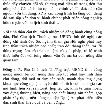
thúc đẩy chuyển đổi số, thương mại điện tử trong tiêu thụ
nông sản; Cải cách thủ tục hành chính về đất đai; tiếp cận
nguồn vốn tín dụng; xử lý các công trình hạ tầng còn dang
dở sau sắp xếp đơn vị hành chính; phát triển nông nghiệp
hữu cơ gắn với du lịch sinh thái…
Với tinh thần cầu thị, trách nhiệm và đồng hành cùng nông
dân, Phó Chủ tịch Thường trực UBND tỉnh đề nghị các
đồng chí lãnh đạo Sở, ngành tham gia Hội nghị phát huy
tinh thần trách nhiệm cao nhất; trao đổi thẳng thắn, trả lời
đúng trọng tâm, rõ trách nhiệm, rõ giải pháp, rõ lộ trình
thực hiện đối với từng nhóm vấn đề mà bà con nông dân
quan tâm.
Đồng thời, Phó Chủ tịch Thường trực UBND tỉnh cũng
mong muốn bà con nông dân tiếp tục phát huy tinh thần
chủ động, đổi mới tư duy sản xuất, mạnh dạn ứng dụng
khoa học công nghệ, chuyển đổi số; tích cực tham gia các
mô hình liên kết sản xuất, hợp tác xã, kinh tế tuần hoàn;
xây dựng thương hiệu, nâng cao chất lượng sản phẩm, góp
phần xây dựng nền nông nghiệp Nghệ An phát triển hiện
đại, sinh thái, hiệu quả và bền vững...