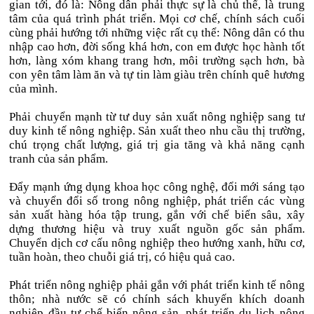
gian tới, đó là: Nông dân phải thực sự là chủ thể, là trung
tâm của quá trình phát triển. Mọi cơ chế, chính sách cuối
cùng phải hướng tới những việc rất cụ thể: Nông dân có thu
nhập cao hơn, đời sống khá hơn, con em được học hành tốt
hơn, làng xóm khang trang hơn, môi trường sạch hơn, bà
con yên tâm làm ăn và tự tin làm giàu trên chính quê hương
của mình.
Phải chuyển mạnh từ tư duy sản xuất nông nghiệp sang tư
duy kinh tế nông nghiệp. Sản xuất theo nhu cầu thị trường,
chú trọng chất lượng, giá trị gia tăng và khả năng cạnh
tranh của sản phẩm.
Đẩy mạnh ứng dụng khoa học công nghệ, đổi mới sáng tạo
và chuyển đổi số trong nông nghiệp, phát triển các vùng
sản xuất hàng hóa tập trung, gắn với chế biến sâu, xây
dựng thương hiệu và truy xuất nguồn gốc sản phẩm.
Chuyển dịch cơ cấu nông nghiệp theo hướng xanh, hữu cơ,
tuần hoàn, theo chuỗi giá trị, có hiệu quả cao.
Phát triển nông nghiệp phải gắn với phát triển kinh tế nông
thôn; nhà nước sẽ có chính sách khuyến khích doanh
nghiệp đầu tư chế biến nông sản, phát triển du lịch nông