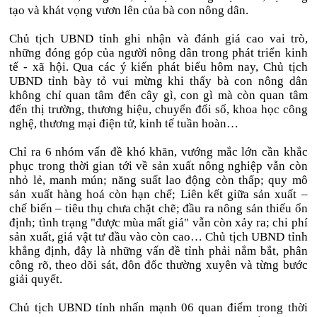
tạo và khát vọng vươn lên của bà con nông dân.
Chủ tịch UBND tỉnh ghi nhận và đánh giá cao vai trò,
những đóng góp của người nông dân trong phát triển kinh
tế - xã hội. Qua các ý kiến phát biểu hôm nay, Chủ tịch
UBND tỉnh bày tỏ vui mừng khi thấy bà con nông dân
không chỉ quan tâm đến cây gì, con gì mà còn quan tâm
đến thị trường, thương hiệu, chuyển đổi số, khoa học công
nghệ, thương mại điện tử, kinh tế tuần hoàn…
Chỉ ra 6 nhóm vấn đề khó khăn, vướng mắc lớn cần khắc
phục trong thời gian tới về sản xuất nông nghiệp vẫn còn
nhỏ lẻ, manh mún; năng suất lao động còn thấp; quy mô
sản xuất hàng hoá còn hạn chế; Liên kết giữa sản xuất –
chế biến – tiêu thụ chưa chặt chẽ; đầu ra nông sản thiếu ổn
định; tình trạng "được mùa mất giá" vẫn còn xảy ra; chi phí
sản xuất, giá vật tư đầu vào còn cao… Chủ tịch UBND tỉnh
khẳng định, đây là những vấn đề tỉnh phải nắm bắt, phân
công rõ, theo dõi sát, đôn đốc thường xuyên và từng bước
giải quyết.
Chủ tịch UBND tỉnh nhấn mạnh 06 quan điểm trong thời