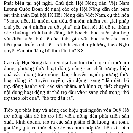
Phát biểu tại hội nghị, Chủ tịch Hội Nông dân Việt Nam
Lương Quốc Đoàn đề nghị các cấp Hội Nông dân cần bám
sát tinh thần Đại hội IX Hội Nông dân Việt Nam, cụ thể hóa
“5 mục tiêu, 11 nhóm chỉ tiêu, 6 nhóm nhiệm vụ, giải pháp
chủ yếu và 4 nhiệm vụ đột phá” mà Đại hội đã đề ra thành
các chương trình hành động, kế hoạch thực hiện phù hợp
với điều kiện thực tế của tỉnh, gắn với thực hiện các mục
tiêu phát triển kinh tế - xã hội của địa phương theo Nghị
quyết Đại hội đảng bộ tỉnh lần thứ XX.
Các cấp Hội Nông dân trên địa bàn tỉnh tiếp tục đổi mới nội
dung, phương thức hoạt động, nâng cao chất lượng, hiệu
quả các phong trào nông dân, chuyển mạnh phương thức
hoạt động từ “tuyên truyền, vận động” sang “dẫn dắt, hỗ
trợ, đồng hành” với các sản phẩm, mô hình cụ thể; chuyển
nội dung hoạt động từ “hỗ trợ đầu vào” sang chú trọng “hỗ
trợ theo kết quả”, “hỗ trợ đầu ra”.
Tiếp tục phát huy và nâng cao hiệu quả nguồn vốn Quỹ Hỗ
trợ nông dân để hỗ trợ hội viên, nông dân phát triển sản
xuất, kinh doanh, tạo ra các sản phẩm chất lượng, an toàn,
gia tăng giá trị, thúc đẩy các mô hình hợp tác, liên kết bền