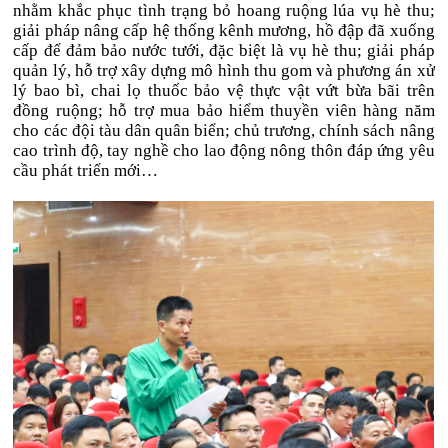
nhằm khắc phục tình trạng bỏ hoang ruộng lúa vụ hè thu;
giải pháp nâng cấp hệ thống kênh mương, hồ đập đã xuống
cấp để đảm bảo nước tưới, đặc biệt là vụ hè thu; giải pháp
quản lý, hỗ trợ xây dựng mô hình thu gom và phương án xử
lý bao bì, chai lọ thuốc bảo vệ thực vật vứt bừa bãi trên
đồng ruộng; hỗ trợ mua bảo hiểm thuyền viên hàng năm
cho các đội tàu dân quân biển; chủ trương, chính sách nâng
cao trình độ, tay nghề cho lao động nông thôn đáp ứng yêu
cầu phát triển mới…