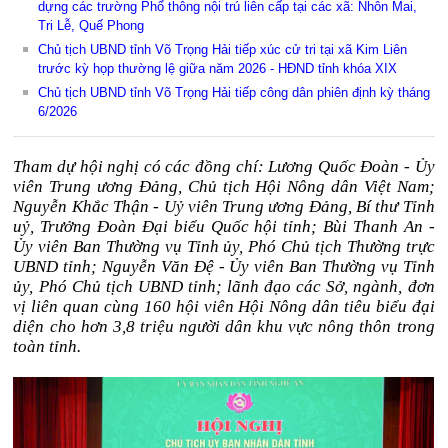
dựng các trường Phổ thông nội trú liên cấp tại các xã: Nhôn Mai,
Tri Lễ, Quế Phong
Chủ tịch UBND tỉnh Võ Trọng Hải tiếp xúc cử tri tại xã Kim Liên
trước kỳ họp thường lệ giữa năm 2026 - HĐND tỉnh khóa XIX
Chủ tịch UBND tỉnh Võ Trọng Hải tiếp công dân phiên định kỳ tháng
6/2026
Tham dự hội nghị có các đồng chí: Lương Quốc Đoàn - Ủy
viên Trung ương Đảng, Chủ tịch Hội Nông dân Việt Nam;
Nguyễn Khắc Thận
-
Uỷ viên Trung ương Đảng, Bí thư Tỉnh
uỷ, Trưởng
Đ
oàn
Đ
ại biểu Quốc hội tỉnh;
Bùi
Thanh An -
Ủy viên Ban Thường vụ Tỉnh ủy, Phó
C
hủ tịch
T
hường trực
UBND tỉnh; Nguyễn
Văn Đệ - Ủy viên Ban Thường vụ Tỉnh
ủy, Phó
C
hủ tịch UBND tỉnh; lãnh đạo các Sở, ngành, đơn
vị liên quan cùng 160 hội viên
Hội N
ông dân tiêu biểu đại
diện cho hơn 3,8 triệu người dân khu vực nông thôn trong
toàn tỉnh.