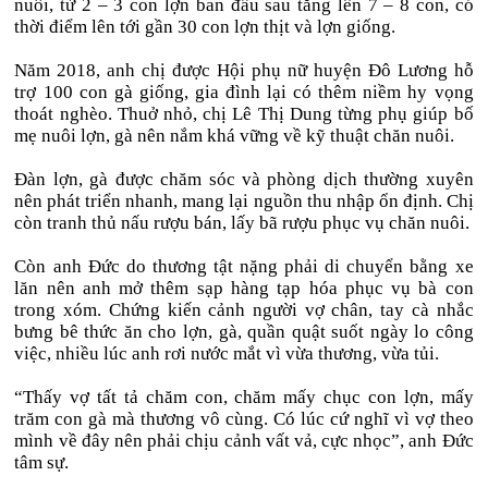
nuôi, từ 2 – 3 con lợn ban đầu sau tăng lên 7 – 8 con, có
thời điểm lên tới gần 30 con lợn thịt và lợn giống.
Năm 2018, anh chị được Hội phụ nữ huyện Đô Lương hỗ
trợ 100 con gà giống, gia đình lại có thêm niềm hy vọng
thoát nghèo. Thuở nhỏ, chị Lê Thị Dung từng phụ giúp bố
mẹ nuôi lợn, gà nên nắm khá vững về kỹ thuật chăn nuôi.
Đàn lợn, gà được chăm sóc và phòng dịch thường xuyên
nên phát triển nhanh, mang lại nguồn thu nhập ổn định. Chị
còn tranh thủ nấu rượu bán, lấy bã rượu phục vụ chăn nuôi.
Còn anh Đức do thương tật nặng phải di chuyển bằng xe
lăn nên anh mở thêm sạp hàng tạp hóa phục vụ bà con
trong xóm. Chứng kiến cảnh người vợ chân, tay cà nhắc
bưng bê thức ăn cho lợn, gà, quần quật suốt ngày lo công
việc, nhiều lúc anh rơi nước mắt vì vừa thương, vừa tủi.
“Thấy vợ tất tả chăm con, chăm mấy chục con lợn, mấy
trăm con gà mà thương vô cùng. Có lúc cứ nghĩ vì vợ theo
mình về đây nên phải chịu cảnh vất vả, cực nhọc”, anh Đức
tâm sự.