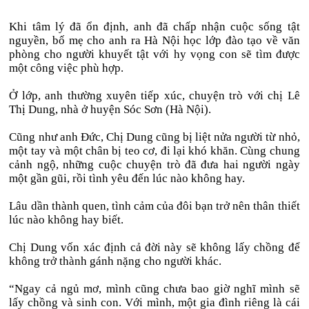
Khi tâm lý đã ổn định, anh đã chấp nhận cuộc sống tật
nguyền, bố mẹ cho anh ra Hà Nội học lớp đào tạo về văn
phòng cho người khuyết tật với hy vọng con sẽ tìm được
một công việc phù hợp.
Ở lớp, anh thường xuyên tiếp xúc, chuyện trò với chị Lê
Thị Dung, nhà ở huyện Sóc Sơn (Hà Nội).
Cũng như anh Đức, Chị Dung cũng bị liệt nửa người từ nhỏ,
một tay và một chân bị teo cơ, đi lại khó khăn. Cùng chung
cảnh ngộ, những cuộc chuyện trò đã đưa hai người ngày
một gần gũi, rồi tình yêu đến lúc nào không hay.
Lâu dần thành quen, tình cảm của đôi bạn trở nên thân thiết
lúc nào không hay biết.
Chị Dung vốn xác định cả đời này sẽ không lấy chồng để
không trở thành gánh nặng cho người khác.
“Ngay cả ngủ mơ, mình cũng chưa bao giờ nghĩ mình sẽ
lấy chồng và sinh con. Với mình, một gia đình riêng là cái