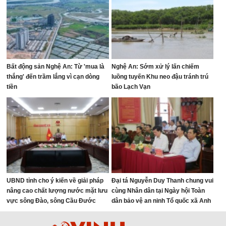
Bất động sản Nghệ An: Từ 'mua là
Nghệ An: Sớm xử lý lấn chiếm
thắng' đến trầm lắng vì cạn dòng
luồng tuyến Khu neo đậu tránh trú
tiền
bão Lạch Vạn
UBND tỉnh cho ý kiến về giải pháp
Đại tá Nguyễn Duy Thanh chung vui
nâng cao chất lượng nước mặt lưu
cùng Nhân dân tại Ngày hội Toàn
vực sông Đào, sông Cầu Đước
dân bảo vệ an ninh Tổ quốc xã Anh
Sơn