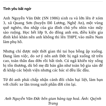
Tình yêu bất ngờ
Anh Nguyễn Văn Đức (SN 1986) sinh ra và lớn lên ở xóm
3, xã Quang Sơn (huyện Đô Lương, Nghệ An), một vùng
quê nghèo, thu nhập của gia đình chủ yếu nhìn vào mấy
sào ruộng. Học hết lớp 9, do đông anh em, điều kiện gia
đình khó khăn nên anh không thi lên THPT, vào miền Nam
làm phụ hồ.
Nhưng chỉ được một thời gian thì tai họa bỗng ập xuống.
Đang làm việc, do sơ ý nên anh Đức bị ngã xuống từ trên
cao, toàn thân đau đớn rồi bất tỉnh. Cú ngã khiến tủy sống
bị tổn thương, dù bố mẹ đã bán gần như toàn bộ gia sản để
đi khắp các bệnh viện nhưng các bác sĩ đều lắc đầu.
Từ đó anh phải chấp nhận cảnh đôi chân bại liệt, làm bạn
với chiếc xe lăn trong suốt phần đời còn lại.
Anh Nguyễn Văn Đức bên gian hàng tạp hoá. Ảnh: Quỳnh
Trang