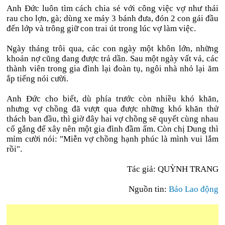
Anh Đức luôn tìm cách chia sẻ với công việc vợ như thái
rau cho lợn, gà; dùng xe máy 3 bánh đưa, đón 2 con gái đầu
đến lớp và trông giữ con trai út trong lúc vợ làm việc.
Ngày tháng trôi qua, các con ngày một khôn lớn, những
khoản nợ cũng đang được trả dần. Sau một ngày vất vả, các
thành viên trong gia đình lại đoàn tụ, ngôi nhà nhỏ lại ăm
ắp tiếng nói cười.
Anh Đức cho biết, dù phía trước còn nhiều khó khăn,
nhưng vợ chồng đã vượt qua được những khó khăn thử
thách ban đầu, thì giờ đây hai vợ chồng sẽ quyết cùng nhau
cố gắng để xây nên một gia đình đầm ấm. Còn chị Dung thì
mỉm cười nói: "Miễn vợ chồng hạnh phúc là mình vui lắm
rồi".
Tác giả: QUỲNH TRANG
Nguồn tin:
Báo Lao động