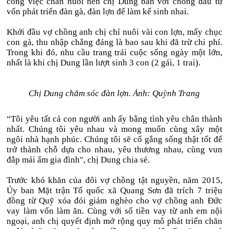
công việc chăn nuôi nên chị Dung bàn với chồng đầu tư
vốn phát triển đàn gà, đàn lợn để làm kế sinh nhai.
Khởi đầu vợ chồng anh chị chỉ nuôi vài con lợn, mấy chục
con gà, thu nhập chẳng đáng là bao sau khi đã trừ chi phí.
Trong khi đó, nhu cầu trang trải cuộc sống ngày một lớn,
nhất là khi chị Dung lần lượt sinh 3 con (2 gái, 1 trai).
Chị Dung chăm sóc đàn lợn. Ảnh: Quỳnh Trang
“Tôi yêu tất cả con người anh ấy bằng tình yêu chân thành
nhất. Chúng tôi yêu nhau và mong muốn cùng xây một
ngôi nhà hạnh phúc. Chúng tôi sẽ cố gắng sống thật tốt để
trở thành chỗ dựa cho nhau, yêu thương nhau, cùng vun
đắp mái ấm gia đình", chị Dung chia sẻ.
Trước khó khăn của đôi vợ chồng tật nguyền, năm 2015,
Ủy ban Mặt trận Tổ quốc xã Quang Sơn đã trích 7 triệu
đồng từ Quỹ xóa đói giảm nghèo cho vợ chồng anh Đức
vay làm vốn làm ăn. Cùng với số tiền vay từ anh em nội
ngoại, anh chị quyết định mở rộng quy mô phát triển chăn