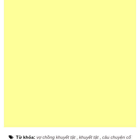
Từ khóa:
vợ chồng khuyết tật
,
khuyết tật
,
câu chuyện cổ