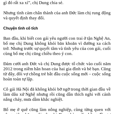
gì đó rất xa xỉ”, chị Dung chia sẻ.
Nhưng tình cảm chân thành của anh Đức làm chị rung động
và quyết định thay đổi.
Chuyện tình cổ tích
Ban đầu, khi biết con gái yêu người con trai ở tận Nghệ An,
bố mẹ chị Dung không khỏi băn khoăn vì đường xa cách
trở. Nhưng trước sự quyết tâm và tình yêu của con gái, cuối
cùng bố mẹ chị cũng chiều theo ý con.
Đám cưới anh Đức và chị Dung được tổ chức vào cuối năm
2012 trong niềm hân hoan của hai gia đình và bè bạn. Cũng
từ đây, đôi vợ chồng trẻ bắt đầu cuộc sống mới – cuộc sống
hoàn toàn tự lập.
Cô gái Hà Nội đã không khỏi bỡ ngỡ trong thời gian đầu về
làm dâu xứ Nghệ nhưng rồi cũng dần thích nghi với cảnh
nắng cháy, mưa dầm khắc nghiệt.
Bố mẹ ở quê cũng làm nông nghiệp, cùng từng quen với