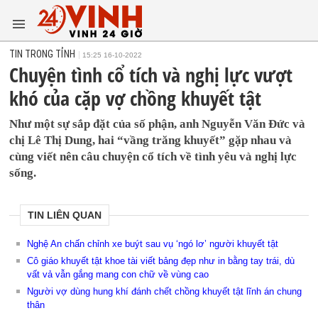
TIN TRONG TỈNH
15:25 16-10-2022
Chuyện tình cổ tích và nghị lực vượt
khó của cặp vợ chồng khuyết tật
Như một sự sắp đặt của số phận, anh Nguyễn Văn Đức và
chị Lê Thị Dung, hai “vầng trăng khuyết” gặp nhau và
cùng viết nên câu chuyện cổ tích về tình yêu và nghị lực
sống.
TIN LIÊN QUAN
Nghệ An chấn chỉnh xe buýt sau vụ ‘ngó lơ’ người khuyết tật
Cô giáo khuyết tật khoe tài viết bảng đẹp như in bằng tay trái, dù
vất vả vẫn gắng mang con chữ về vùng cao
Người vợ dùng hung khí đánh chết chồng khuyết tật lĩnh án chung
thân