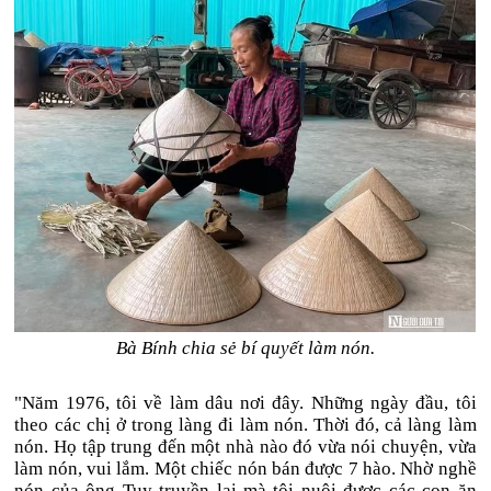
Bà Bính chia sẻ bí quyết làm nón.
"Năm 1976, tôi về làm dâu nơi đây. Những ngày đầu, tôi
theo các chị ở trong làng đi làm nón. Thời đó, cả làng làm
nón. Họ tập trung đến một nhà nào đó vừa nói chuyện, vừa
làm nón, vui lắm. Một chiếc nón bán được 7 hào. Nhờ nghề
nón của ông Tuy truyền lại mà tôi nuôi được các con ăn