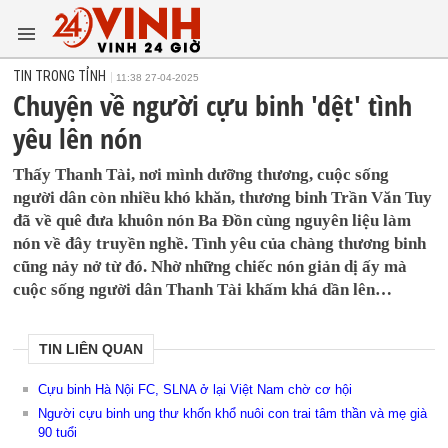
TIN TRONG TỈNH
11:38 27-04-2025
Chuyện về người cựu binh 'dệt' tình
yêu lên nón
Thấy Thanh Tài, nơi mình dưỡng thương, cuộc sống
người dân còn nhiều khó khăn, thương binh Trần Văn Tuy
đã về quê đưa khuôn nón Ba Đồn cùng nguyên liệu làm
nón về đây truyền nghề. Tình yêu của chàng thương binh
cũng nảy nở từ đó. Nhờ những chiếc nón giản dị ấy mà
cuộc sống người dân Thanh Tài khấm khá dần lên…
TIN LIÊN QUAN
Cựu binh Hà Nội FC, SLNA ở lại Việt Nam chờ cơ hội
Người cựu binh ung thư khốn khổ nuôi con trai tâm thần và mẹ già
90 tuổi