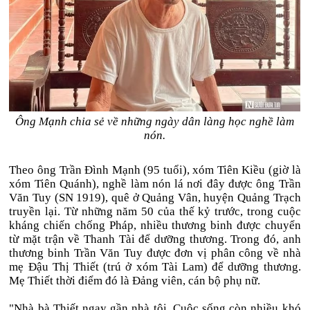
Ông Mạnh chia sẻ về những ngày dân làng học nghề làm
nón.
Theo ông Trần Đình Mạnh (95 tuổi), xóm Tiên Kiều (giờ là
xóm Tiên Quánh), nghề làm nón lá nơi đây được ông Trần
Văn Tuy (SN 1919), quê ở Quảng Vân, huyện Quảng Trạch
truyền lại. Từ những năm 50 của thế kỷ trước, trong cuộc
kháng chiến chống Pháp, nhiều thương binh được chuyển
từ mặt trận về Thanh Tài để dưỡng thương. Trong đó, anh
thương binh Trần Văn Tuy được đơn vị phân công về nhà
mẹ Đậu Thị Thiết (trú ở xóm Tài Lam) để dưỡng thương.
Mẹ Thiết thời điểm đó là Đảng viên, cán bộ phụ nữ.
"Nhà bà Thiết ngay gần nhà tôi. Cuộc sống còn nhiều khó