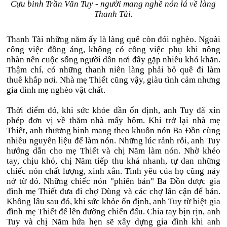
Cựu binh Trần Văn Tuy - người mang nghề nón lá về làng
Thanh Tài.
Thanh Tài những năm ấy là làng quê còn đói nghèo. Ngoài
công việc đồng áng, không có công việc phụ khi nông
nhàn nên cuộc sống người dân nơi đây gặp nhiều khó khăn.
Thậm chí, có những thanh niên làng phải bỏ quê đi làm
thuê khắp nơi. Nhà mẹ Thiết cũng vậy, giàu tình cảm nhưng
gia đình mẹ nghèo vật chất.
Thời điểm đó, khi sức khỏe dần ổn định, anh Tuy đã xin
phép đơn vị về thăm nhà mấy hôm. Khi trở lại nhà mẹ
Thiết, anh thương binh mang theo khuôn nón Ba Đồn cùng
nhiều nguyên liệu để làm nón. Những lúc rảnh rỗi, anh Tuy
hướng dẫn cho mẹ Thiết và chị Năm làm nón. Nhờ khéo
tay, chịu khó, chị Năm tiếp thu khá nhanh, tự đan những
chiếc nón chất lượng, xinh xắn. Tình yêu của họ cũng nảy
nở từ đó. Những chiếc nón "phiên bản" Ba Đồn được gia
đình mẹ Thiết đưa đi chợ Dùng và các chợ lân cận để bán.
Không lâu sau đó, khi sức khỏe ổn định, anh Tuy từ biệt gia
đình mẹ Thiết để lên đường chiến đấu. Chia tay bịn rịn, anh
Tuy và chị Năm hứa hẹn sẽ xây dựng gia đình khi anh