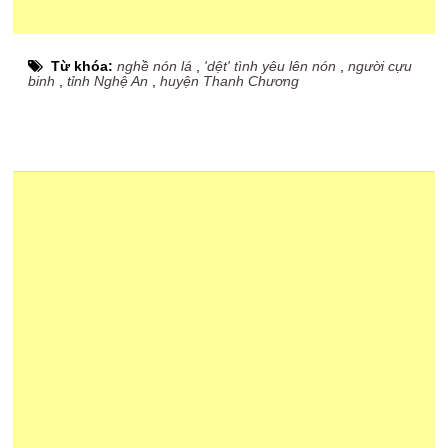
Từ khóa:
nghề nón lá
,
'dệt' tình yêu lên nón
,
người cựu
binh
,
tỉnh Nghệ An
,
huyện Thanh Chương