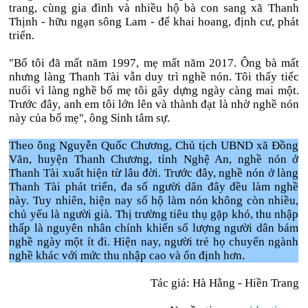
trang, cùng gia đình và nhiều hộ bà con sang xã Thanh
Thịnh - hữu ngạn sông Lam - để khai hoang, định cư, phát
triển.
"Bố tôi đã mất năm 1997, mẹ mất năm 2017. Ông bà mất
nhưng làng Thanh Tài vẫn duy trì nghề nón. Tôi thấy tiếc
nuối vì làng nghề bố mẹ tôi gây dựng ngày càng mai một.
Trước đây, anh em tôi lớn lên và thành đạt là nhờ nghề nón
này của bố mẹ", ông Sinh tâm sự.
Theo ông Nguyễn Quốc Chương, Chủ tịch UBND xã Đồng
Văn, huyện Thanh Chương, tỉnh Nghệ An, nghề nón ở
Thanh Tài xuất hiện từ lâu đời. Trước đây, nghề nón ở làng
Thanh Tài phát triển, đa số người dân đây đều làm nghề
này. Tuy nhiên, hiện nay số hộ làm nón không còn nhiều,
chủ yếu là người già. Thị trường tiêu thụ gặp khó, thu nhập
thấp là nguyên nhân chính khiến số lượng người dân bám
nghề ngày một ít đi. Hiện nay, người trẻ họ chuyển ngành
nghề khác với mức thu nhập cao và ổn định hơn.
Tác giả: Hà Hằng - Hiền Trang