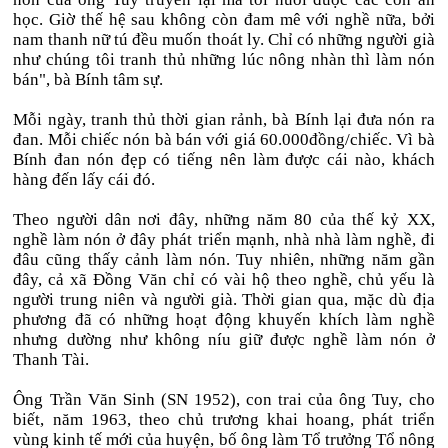
học. Giờ thế hệ sau không còn đam mê với nghề nữa, bởi
nam thanh nữ tú đều muốn thoát ly. Chỉ có những người già
như chúng tôi tranh thủ những lúc nông nhàn thì làm nón
bán", bà Bính tâm sự.
Mỗi ngày, tranh thủ thời gian rảnh, bà Bính lại đưa nón ra
đan. Mỗi chiếc nón bà bán với giá 60.000đồng/chiếc. Vì bà
Bính đan nón đẹp có tiếng nên làm được cái nào, khách
hàng đến lấy cái đó.
Theo người dân nơi đây, những năm 80 của thế kỷ XX,
nghề làm nón ở đây phát triển mạnh, nhà nhà làm nghề, đi
đâu cũng thấy cảnh làm nón. Tuy nhiên, những năm gần
đây, cả xã Đồng Văn chỉ có vài hộ theo nghề, chủ yếu là
người trung niên và người già. Thời gian qua, mặc dù địa
phương đã có những hoạt động khuyến khích làm nghề
nhưng dường như không níu giữ được nghề làm nón ở
Thanh Tài.
Ông Trần Văn Sinh (SN 1952), con trai của ông Tuy, cho
biết, năm 1963, theo chủ trương khai hoang, phát triển
vùng kinh tế mới của huyện, bố ông làm Tổ trưởng Tổ nông