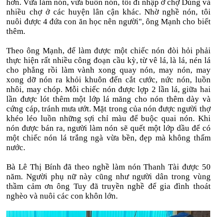
hơn. Vừa làm nón, vừa buôn nón, tôi đi nhập ở chợ Dùng và
nhiều chợ ở các huyện lân cận khác. Nhờ nghề nón, tôi
nuôi được 4 đứa con ăn học nên người", ông Mạnh cho biết
thêm.
Theo ông Mạnh, để làm được một chiếc nón đòi hỏi phải
thực hiện rất nhiều công đoạn cầu kỳ, từ vê lá, là lá, nén lá
cho phẳng rồi làm vành xong quay nón, may nón, may
xong dỡ nón ra khỏi khuôn đến cắt cước, nức nón, luồn
nhôi, may chóp. Mỗi chiếc nón được lợp 2 lần lá, giữa hai
lần được lót thêm một lớp lá măng cho nón thêm dày và
cứng cáp, tránh mưa ướt. Mặt trong của nón được người thợ
khéo léo luồn những sợi chỉ màu để buộc quai nón. Khi
nón được bán ra, người làm nón sẽ quết một lớp dầu để có
một chiếc nón lá trắng ngà vừa bền, đẹp mà không thấm
nước.
Bà Lê Thị Bính đã theo nghề làm nón Thanh Tài được 50
năm. Người phụ nữ này cũng như người dân trong vùng
thầm cảm ơn ông Tuy đã truyền nghề để gia đình thoát
nghèo và nuôi các con khôn lớn.