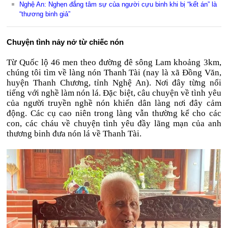
Nghệ An: Nghẹn đắng tâm sự của người cựu binh khi bị “kết án” là
“thương binh giả”
Chuyện tình nảy nở từ chiếc nón
Từ Quốc lộ 46 men theo đường đê sông Lam khoảng 3km,
chúng tôi tìm về làng nón Thanh Tài (nay là xã Đồng Văn,
huyện Thanh Chương, tỉnh Nghệ An). Nơi đây từng nổi
tiếng với nghề làm nón lá. Đặc biệt, câu chuyện về tình yêu
của người truyền nghề nón khiến dân làng nơi đây cảm
động. Các cụ cao niên trong làng vẫn thường kể cho các
con, các cháu về chuyện tình yêu đầy lãng mạn của anh
thương binh đưa nón lá về Thanh Tài.