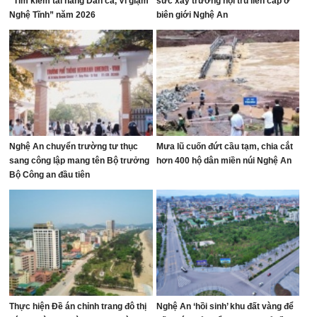
“Tìm kiếm tài năng Dân ca, Ví giặm
sức xây trường nội trú liên cấp ở
Nghệ Tĩnh” năm 2026
biên giới Nghệ An
Nghệ An chuyển trường tư thục
Mưa lũ cuốn đứt cầu tạm, chia cắt
sang công lập mang tên Bộ trưởng
hơn 400 hộ dân miền núi Nghệ An
Bộ Công an đầu tiên
Thực hiện Đề án chỉnh trang đô thị
Nghệ An ‘hồi sinh’ khu đất vàng để