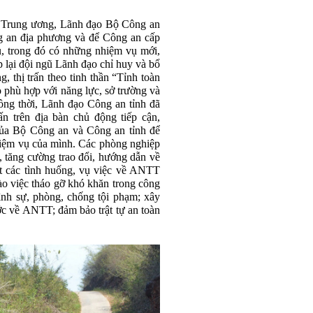
 Trung ương, Lãnh đạo Bộ Công an
ng an địa phương và để Công an cấp
ụ, trong đó có những nhiệm vụ mới,
p lại đội ngũ Lãnh đạo chỉ huy và bổ
 thị trấn theo tinh thần “Tỉnh toàn
 phù hợp với năng lực, sở trường và
ồng thời, Lãnh đạo Công an tỉnh đã
ấn trên địa bàn chủ động tiếp cận,
ủa Bộ Công an và Công an tỉnh để
hiệm vụ của mình. Các phòng nghiệp
, tăng cường trao đổi, hướng dẫn về
ết các tình huống, vụ việc về ANTT
vào việc tháo gỡ khó khăn trong công
hình sự, phòng, chống tội phạm; xây
ớc về ANTT; đảm bảo trật tự an toàn