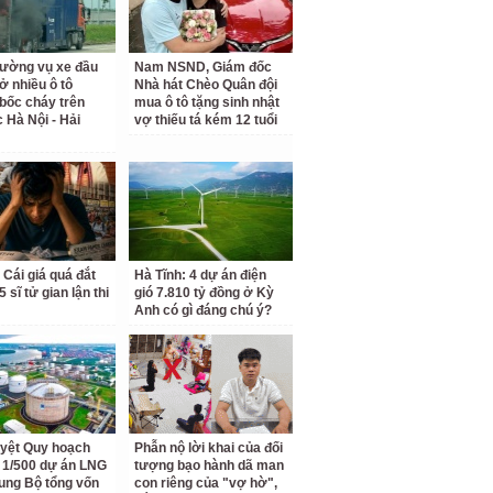
rường vụ xe đầu
Nam NSND, Giám đốc
ở nhiều ô tô
Nhà hát Chèo Quân đội
bốc cháy trên
mua ô tô tặng sinh nhật
c Hà Nội - Hải
vợ thiếu tá kém 12 tuổi
 Cái giá quá đắt
Hà Tĩnh: 4 dự án điện
 sĩ tử gian lận thi
gió 7.810 tỷ đồng ở Kỳ
Anh có gì đáng chú ý?
yệt Quy hoạch
Phẫn nộ lời khai của đối
ết 1/500 dự án LNG
tượng bạo hành dã man
ung Bộ tổng vốn
con riêng của "vợ hờ",