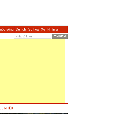
uộc sống
Du lịch
Số hóa
Xe
Nhân ái
ỌC NHIỀU