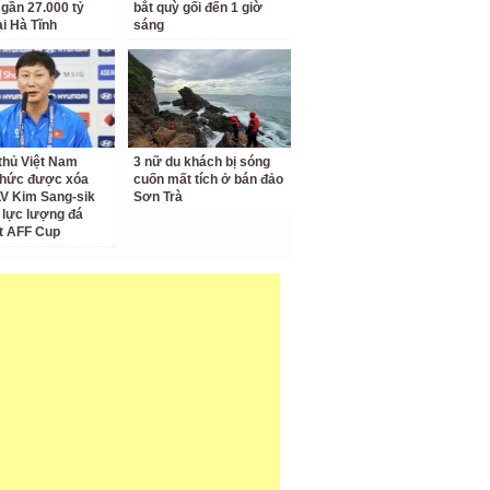
 gần 27.000 tỷ
bắt quỳ gối đến 1 giờ
ại Hà Tĩnh
sáng
thủ Việt Nam
3 nữ du khách bị sóng
thức được xóa
cuốn mất tích ở bán đảo
LV Kim Sang-sik
Sơn Trà
 lực lượng đá
t AFF Cup