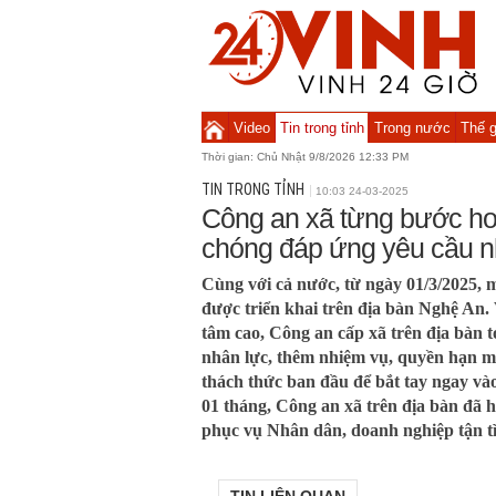
Video
Tin trong tỉnh
Trong nước
Thế g
Thời gian:
Chủ Nhật 9/8/2026 12:33 PM
TIN TRONG TỈNH
10:03 24-03-2025
Công an xã từng bước ho
chóng đáp ứng yêu cầu n
Cùng với cả nước, từ ngày 01/3/2025, m
được triển khai trên địa bàn Nghệ An. 
tâm cao, Công an cấp xã trên địa bàn t
nhân lực, thêm nhiệm vụ, quyền hạn m
thách thức ban đầu để bắt tay ngay vào
01 tháng, Công an xã trên địa bàn đã h
phục vụ Nhân dân, doanh nghiệp tận tì