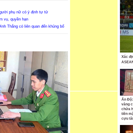
gười phụ nữ có ý định tự tử
m vụ, quyền hạn
ình Thắng có liên quan đến khủng bố
Xác đị
ASEAN
Ấn Độ:
vàng c
chứa h
tiền m
cựu tà