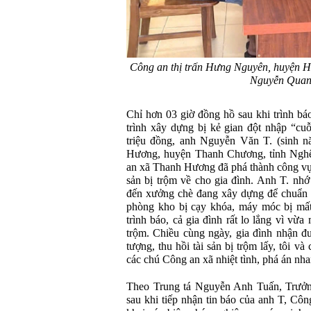
Công an thị trấn Hưng Nguyên, huyện H
Nguyễn Quan
Chỉ hơn 03 giờ đồng hồ sau khi trình bá
trình xây dựng bị kẻ gian đột nhập “cu
triệu đồng, anh Nguyễn Văn T. (sinh n
Hương, huyện Thanh Chương, tỉnh Nghệ
an xã Thanh Hương đã phá thành công vụ á
sản bị trộm về cho gia đình. Anh T. nhớ
đến xưởng chè đang xây dựng để chuẩn b
phòng kho bị cạy khóa, máy móc bị mất
trình báo, cả gia đình rất lo lắng vì vừa
trộm. Chiều cùng ngày, gia đình nhận đ
tượng, thu hồi tài sản bị trộm lấy, tôi v
các chú Công an xã nhiệt tình, phá án n
Theo Trung tá Nguyễn Anh Tuấn, Trưở
sau khi tiếp nhận tin báo của anh T, Côn