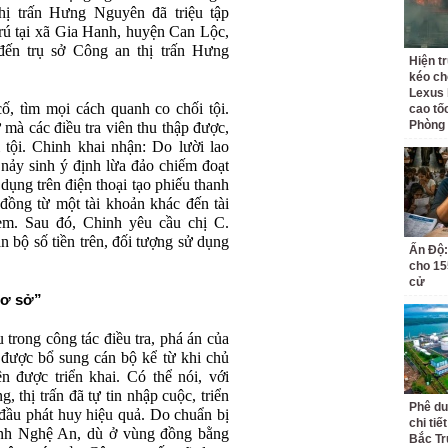
thị trấn Hưng Nguyên đã triệu tập
ú tại xã Gia Hanh, huyện Can Lộc,
đến trụ sở Công an thị trấn Hưng
Hiện t
kéo ch
Lexus 
ố, tìm mọi cách quanh co chối tội.
cao tố
Phòng
 mà các điều tra viên thu thập được,
tội. Chinh khai nhận: Do lười lao
nảy sinh ý định lừa đảo chiếm đoạt
dụng trên điện thoại tạo phiếu thanh
u đồng từ một tài khoản khác đến tài
em. Sau đó, Chinh yêu cầu chị C.
àn bộ số tiền trên, đối tượng sử dụng
Ấn Độ:
cho 155
cử
cơ sở”
 trong công tác điều tra, phá án của
 được bổ sung cán bộ kể từ khi chủ
 được triển khai. Có thể nói, với
, thị trấn đã tự tin nhập cuộc, triển
Phê du
 đầu phát huy hiệu quả. Do chuẩn bị
chi ti
tỉnh Nghệ An, dù ở vùng đồng bằng
Bắc Tr