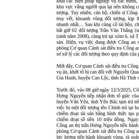
khai các biện pháp nghiệp vụ xác minh, 
khu vực vắng người qua lại nên không c
tượng. Tuy nhiên, cán bộ, chiến sĩ Công 
truy vết, khoanh vùng đối tượng, kịp t
nhanh nhất… Sau khi củng cố tài liệu, c
bắt giữ 02 đối tượng Trần Văn Thắng (
(sinh năm 2008), cùng trú tại xóm 6, xã 
sản. Hiện, vụ việc đang được Công an
phòng Cơ quan Cảnh sát điều tra Công an t
sơ xử lý các đối tượng theo quy định của 
Mới đây, Cơ quan Cảnh sát điều tra Công 
vụ án, khởi tố bị can đối với Nguyễn Qua
Gia Hanh, huyện Can Lộc, tỉnh Hà Tĩnh về
Trước đó, vào 08 giờ ngày 12/3/2025, C
Hưng Nguyên tiếp nhận đơn tố giác của c
huyện Văn Yên, tỉnh Yên Bái; tạm trú tr
việc bị một đối tượng tên Chinh trú tại 
chiếm đoạt tài sản bằng hình thức tạo p
chiếm đoạt số tiền 10 triệu đồng. Ngay
Công an thị trấn Hưng Nguyên tiến hành
phòng Cơ quan Cảnh sát điều tra Công an
lực lượng tiến hành khoanh vùng, rà soát