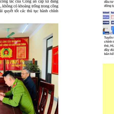
 công tác của Công an cấp xã đang
đầu tư
n, không có khoảng trống trong công
đồng t
ải quyết tốt các thủ tục hành chính
Tuyển 
chính 
thẻ, H
đầy đủ
bán kế