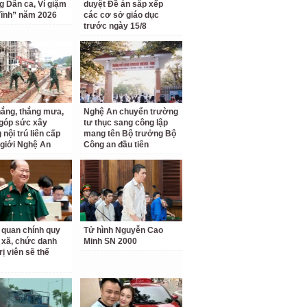
ng Dân ca, Ví giặm
duyệt Đề án sắp xếp
ĩnh” năm 2026
các cơ sở giáo dục
trước ngày 15/8
ắng, thắng mưa,
Nghệ An chuyển trường
 góp sức xây
tư thục sang công lập
nội trú liên cấp
mang tên Bộ trưởng Bộ
 giới Nghệ An
Công an đầu tiên
 quan chính quy
Tử hình Nguyễn Cao
 xã, chức danh
Minh SN 2000
rị viên sẽ thế