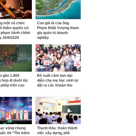
g một số chức
Con gái út của ông
ó thẩm quyền xử
Phạm Nhật Vượng tham
i phạm hành chính
gia quản trị doanh
y 26/9/2026
nghiệp
t gần 1.800
Đề xuất cấm ban đại
 hợp đi dưới tốc
diện cha mẹ học sinh tự
 phép trên cao
đặt ra các khoản thu
ạc vòng chung
Thanh Hóa: Hoàn thành
uộc thi “Tìm kiếm
việc xây dựng, phê