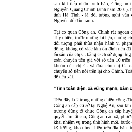
sau khi tiếp nhận trình báo, Công an 
Nguyễn Quang Chinh (sinh năm 2001), tr
tỉnh Hà Tĩnh - là đối tượng nghi vấn 
Nguyên để đấu tranh.
Tại cơ quan Công an, Chinh rất ngoan c
Tuy nhiên, trước những tài liệu, chứng cứ
đối tượng phải thừa nhận hành vi phạm 
động, không có việc làm ổn định nên đã 
tài sản của chị C. bằng cách sử dụng ứng 
toán chuyển tiền giả với số tiền 10 triệ
khoản của chị C. và đưa cho chị C. x
chuyển số tiền nói trên lại cho Chinh. To
để tiêu xài.
“Tỉnh toàn diện, xã vững mạnh, bám 
Trên đây là 2 trong những chiến công đầu
Công an cấp cơ sở tại Nghệ An, sau khi
trương dừng tổ chức Công an cấp huyện
quyết tâm rất cao, Công an các xã, phường
khai nhiệm vụ trong tình hình mới, bước
kỹ lưỡng, khoa học, hiện trên địa bàn 