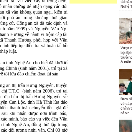
điều tra. Vụ việc xảy ra trong đêm,
tài nă
ó nhân chứng để nhận dạng các đối
Nghệ T
an xã vẫn không quản ngại, kiên trì
hời phá án trong khoảng thời gian
hứng cứ, Công an xã đã xác định và
sinh năm 1999) và Nguyễn Văn Ng.
Thanh Hương về hành vi trộm cắp tài
 xã Thanh Hương phối hợp với Văn
ỉnh tiếp tục điều tra và hoàn tất hồ
Vượt n
pháp luật.
bộ đội
trường 
an tỉnh Nghệ An cho biết đã khởi tố
ở biên
ng Chinh (sinh năm 2001), trú tại xã
 tội lừa đảo chiếm đoạt tài sản.
ông an thị trấn Hưng Nguyên, huyện
hị T.T.C. (sinh năm 2006), trú tại
ên địa bàn thị trấn Hưng Nguyên về
Đưa sĩ
huyện Can Lộc, tỉnh Hà Tĩnh lừa đảo
về cấp
hiếu thanh toán chuyển tiền giả để
chính t
 sau khi nhận được đơn trình báo,
nào?
 xác minh, báo cáo vụ việc đến Văn
 tỉnh Nghệ An; đồng thời tập trung
 các đối tượng nghi vấn. Chỉ 03 giờ