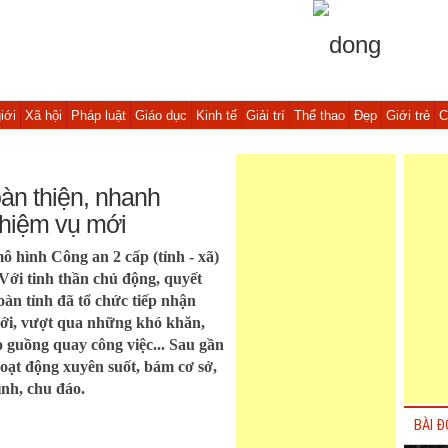
iới
Xã hội
Pháp luật
Giáo dục
Kinh tế
Giải trí
Thể thao
Đẹp
Giới trẻ
C
àn thiện, nhanh
hiệm vụ mới
ô hình Công an 2 cấp (tỉnh - xã)
Với tinh thần chủ động, quyết
oàn tỉnh đã tổ chức tiếp nhận
ới, vượt qua những khó khăn,
 guồng quay công việc... Sau gần
oạt động xuyên suốt, bám cơ sở,
nh, chu đáo.
BÀI Đ