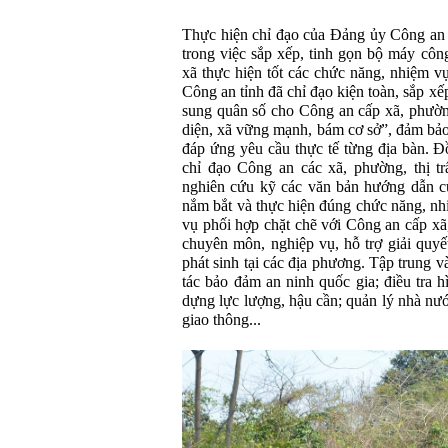
Thực hiện chỉ đạo của Đảng ủy Công an
trong việc sắp xếp, tinh gọn bộ máy cô
xã thực hiện tốt các chức năng, nhiệm v
Công an tỉnh đã chỉ đạo kiện toàn, sắp xế
sung quân số cho Công an cấp xã, phường,
diện, xã vững mạnh, bám cơ sở”, đảm bảo
đáp ứng yêu cầu thực tế từng địa bàn. Đ
chỉ đạo Công an các xã, phường, thị tr
nghiên cứu kỹ các văn bản hướng dẫn c
nắm bắt và thực hiện đúng chức năng, n
vụ phối hợp chặt chẽ với Công an cấp xã
chuyên môn, nghiệp vụ, hỗ trợ giải quy
phát sinh tại các địa phương. Tập trung 
tác bảo đảm an ninh quốc gia; điều tra 
dựng lực lượng, hậu cần; quản lý nhà nư
giao thông...