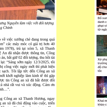
Bổ sun
danh c
ưng Nguyên làm việc với đối tượng
phạt v
g Chinh
từ ngà
o về việc xưởng chè đang trong quá
ỗm” các máy móc có giá trị hơn 40
ăm 1978), trú tại xóm 5, xã Thanh
 An đã nhận được thông tin, Công
n, bắt giữ 02 đối tượng, thu hồi tài
Xử phạ
 lại: “Sáng sớm ngày 12/3/2025, tôi
trường
ị công việc ngày mới thì phát hiện
độ cho
 sạch. Tôi lập tức đến Công an xã
tốc
 mới khởi nghiệp làm kinh tế thì gặp
ược tin Công an xã đã bắt được đối
à cả nhà rất vui và xúc động. Cảm ơn
hanh…”.
ng Công an xã Thanh Hương, ngay
Khai m
g an xã đã chủ động vào cuộc, triển
khảo c