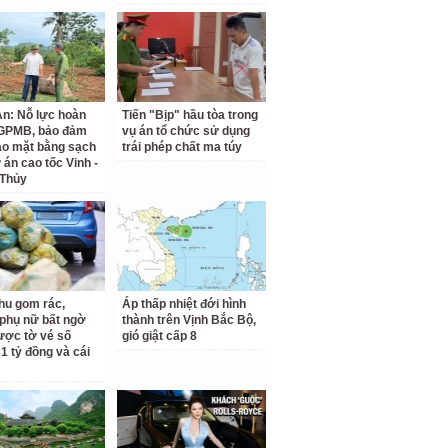
n: Nỗ lực hoàn
Tiến "Bịp" hầu tòa trong
 GPMB, bảo đảm
vụ án tổ chức sử dụng
ao mặt bằng sạch
trái phép chất ma túy
 án cao tốc Vinh -
 Thủy
hu gom rác,
Áp thấp nhiệt đới hình
phụ nữ bất ngờ
thành trên Vịnh Bắc Bộ,
ược tờ vé số
gió giật cấp 8
31 tỷ đồng và cái