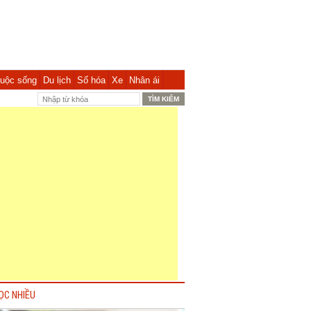
uộc sống
Du lịch
Số hóa
Xe
Nhân ái
ỌC NHIỀU