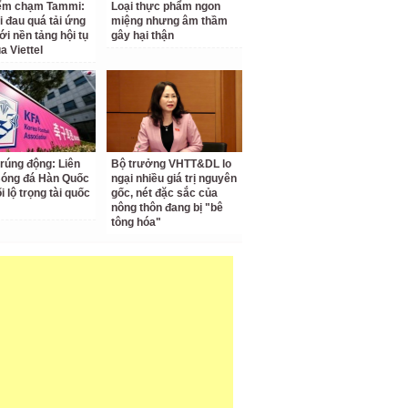
iểm chạm Tammi:
Loại thực phẩm ngon
i đau quá tải ứng
miệng nhưng âm thầm
ới nền tảng hội tụ
gây hại thận
a Viettel
 rúng động: Liên
Bộ trưởng VHTT&DL lo
Bóng đá Hàn Quốc
ngại nhiều giá trị nguyên
ối lộ trọng tài quốc
gốc, nét đặc sắc của
nông thôn đang bị "bê
tông hóa"