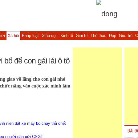
iới
Xã hội
Pháp luật
Giáo dục
Kinh tế
Giải trí
Thể thao
Đẹp
Giới trẻ
C
bố để con gái lái ô tô
ng giao vô lăng cho con gái nhỏ
 chức năng vào cuộc xác minh làm
nh niên dắt xe máy bỏ chạy trối chết
BÀI Đ
ideo người dân gửi CSGT