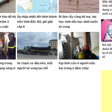
Một đ
Giải nỗ
dụng v
mới củ
 khu đô thị
Áp thấp nhiệt đới hình thành
Đi làm rẫy cùng bố mẹ, hai
 trộm 2
trên Vịnh Bắc Bộ, gió giật
học sinh tiểu học đuối nước
o cuộc
cấp 8
tử vong
Bê bối
đoàn 
bị tố h
tế
ong trong
Va chạm xe đầu kéo, một
Kịp thời cứu 4 người mắc
rạng sáng ở
người tử vong tại chỗ
kẹt trong 2 đám cháy