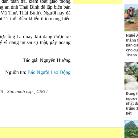
ẫn tuần tra, kiểm soát giao thông
 an tỉnh Thái Bình đã lập biên bản
i Vũ Thư, Thái Bình). Người này đã
rai 12 tuổi điều khiển ô tô mang biển
Nghệ A
ược ông L. quay khi đang được xe
thành
 vì đăng tin sai sự thật, gây hoang
bàn gi
cho dự
Thanh
Tác giả: Nguyễn Hưởng
Nguồn tin:
Báo Người Lao Động
tô
,
Xác minh clip
,
CSGT
Đang t
người 
nhặt đ
trúng 
kết