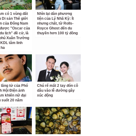
am có 1 vùng đất
Nhìn lại dàn phương
 Di sản Thế giới
tiện của Lý Nhã Kỳ: Ít
ên của Đông Nam
nhưng chất, từ Rolls-
 được "Oscar của
Royce Ghost đến du
u lịch" đề cử, là
thuyền hơn 100 tỷ đồng
 phú Xuân Trường
 KDL tâm linh
 ha
 lãng tử của Phó
Chú rể mất 2 tay đón cô
ch Hội Điện ảnh
dâu vào lễ đường gây
am khiến nữ đại
xúc động
u suốt 20 năm