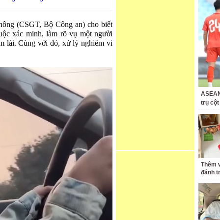
thông (CSGT, Bộ Công an) cho biết
uộc xác minh, làm rõ vụ một người
m lái. Cùng với đó, xử lý nghiêm vi
ASEAN 
trụ cộ
Thêm v
đánh t