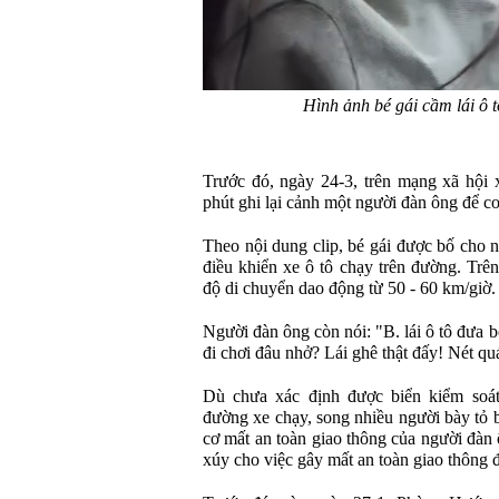
Hình ảnh bé gái cầm lái ô 
Trước đó, ngày 24-3, trên mạng xã hội x
phút ghi lại cảnh một người đàn ông để co
Theo nội dung clip, bé gái được bố cho n
điều khiển xe ô tô chạy trên đường. Trên
độ di chuyển dao động từ 50 - 60 km/giờ.
Người đàn ông còn nói: "B. lái ô tô đưa b
đi chơi đâu nhở? Lái ghê thật đấy! Nét quá 
Dù chưa xác định được biển kiểm soát
đường xe chạy, song nhiều người bày tỏ 
cơ mất an toàn giao thông của người đàn 
xúy cho việc gây mất an toàn giao thông 