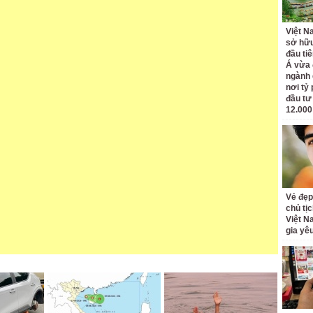
Việt N
sở hữu
đầu ti
Á vừa
ngành d
nơi tỷ
đầu tư
12.000
Vẻ đẹp
chủ tị
Việt N
gia yê