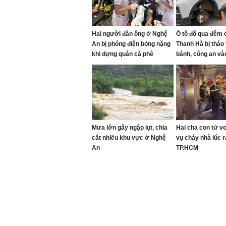
Hai người đàn ông ở Nghệ
Ô tô đỗ qua đêm ở
An bị phóng điện bỏng nặng
Thanh Hà bị tháo
khi dựng quán cà phê
bánh, công an và
Mưa lớn gây ngập lụt, chia
Hai cha con tử v
cắt nhiều khu vực ở Nghệ
vụ cháy nhà lúc 
An
TP.HCM