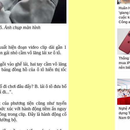
Huấn H
'giang
cuộc k
Công 
tô. Ảnh chụp màn hình
uất hiện đoạn video clip dài gần 1
n gái nhỏ cầm vô lăng lái xe ô tô.
Thông 
mua iP
gồi vào ghế lái, hai tay cầm vô lăng
nên bi
 bảng đồng hồ của ô tô hiển thị tốc
ố đi chơi đâu đấy? B. lái ô tô đưa bố
đi...".
 của phương tiện cũng như tuyến
bức xúc với hành động tiềm ẩn nguy
Nghệ A
dựng 
ông trong clip. Đây là hành động cổ
Nam Đ
đường bộ.