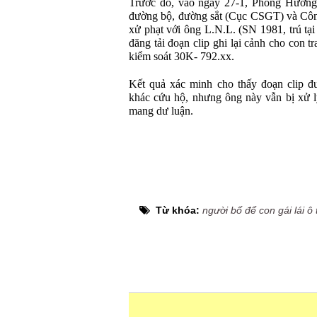
Trước đó, vào ngày 27-1, Phòng Hướng d
đường bộ, đường sắt (Cục CSGT) và Công
xử phạt với ông L.N.L. (SN 1981, trú tạ
đăng tải đoạn clip ghi lại cảnh cho con t
kiểm soát 30K- 792.xx.
Kết quả xác minh cho thấy đoạn clip đ
khác cứu hộ, nhưng ông này vẫn bị xử lý
mang dư luận.
Từ khóa:
người bố để con gái lái ô 