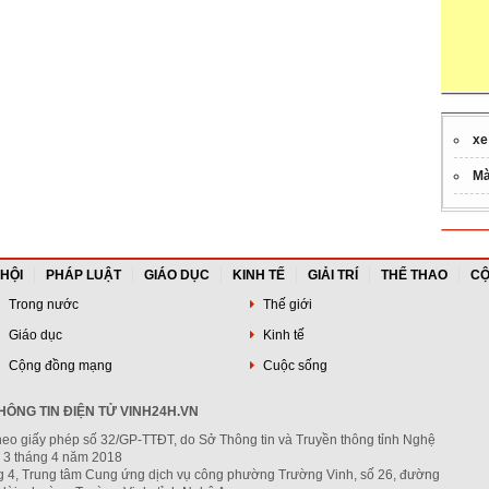
xe
Mà
 HỘI
PHÁP LUẬT
GIÁO DỤC
KINH TẾ
GIẢI TRÍ
THỂ THAO
CỘ
Trong nước
Thế giới
Giáo dục
Kinh tế
Cộng đồng mạng
Cuộc sống
ÔNG TIN ĐIỆN TỬ VINH24H.VN
heo giấy phép số 32/GP-TTĐT, do Sở Thông tin và Truyền thông tỉnh Nghệ
 3 tháng 4 năm 2018
ng 4, Trung tâm Cung ứng dịch vụ công phường Trường Vinh, số 26, đường