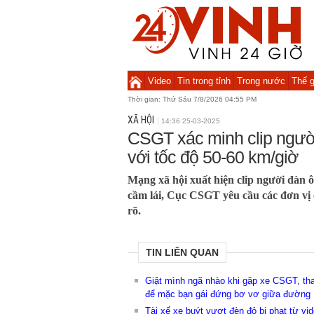
Video
Tin trong tỉnh
Trong nước
Thế g
Thời gian:
Thứ Sáu 7/8/2026 04:55 PM
XÃ HỘI
14:36 25-03-2025
CSGT xác minh clip người 
với tốc độ 50-60 km/giờ
Mạng xã hội xuất hiện clip người đàn ô
cầm lái, Cục CSGT yêu cầu các đơn vị
rõ.
TIN LIÊN QUAN
Giật mình ngã nhào khi gặp xe CSGT, tha
để mặc bạn gái đứng bơ vơ giữa đường
Tài xế xe buýt vượt đèn đỏ bị phạt từ v