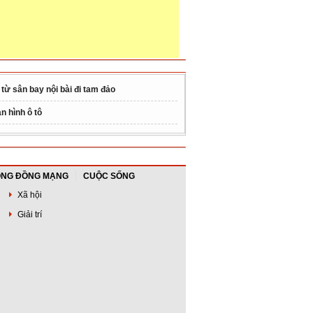
 từ sân bay nội bài đi tam đảo
n hình ô tô
NG ĐỒNG MẠNG
CUỘC SỐNG
Xã hội
Giải trí