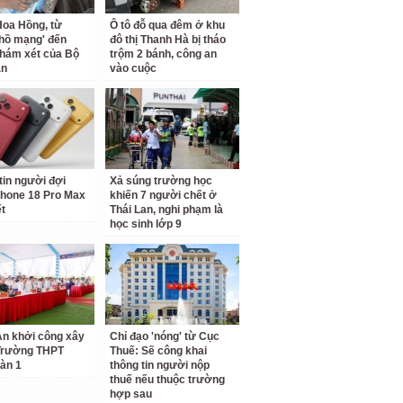
oa Hồng, từ
Ô tô đỗ qua đêm ở khu
 hồ mạng' đến
đô thị Thanh Hà bị tháo
hám xét của Bộ
trộm 2 bánh, công an
an
vào cuộc
tin người đợi
Xả súng trường học
hone 18 Pro Max
khiến 7 người chết ở
ết
Thái Lan, nghi phạm là
học sinh lớp 9
n khởi công xây
Chỉ đạo 'nóng' từ Cục
Trường THPT
Thuế: Sẽ công khai
àn 1
thông tin người nộp
thuế nếu thuộc trường
hợp sau