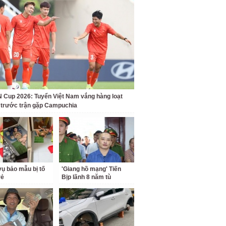
Cup 2026: Tuyển Việt Nam vắng hàng loạt
t trước trận gặp Campuchia
ụ bảo mẫu bị tố
'Giang hồ mạng' Tiến
rẻ
Bịp lãnh 8 năm tù