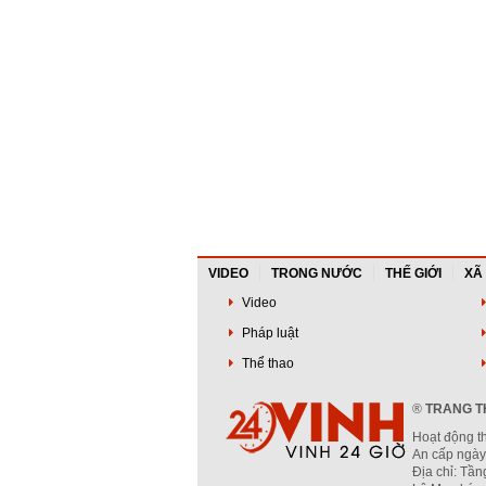
VIDEO
TRONG NƯỚC
THẾ GIỚI
XÃ
Video
Pháp luật
Thể thao
®
TRANG TH
Hoạt động t
An cấp ngày
Địa chỉ: Tầ