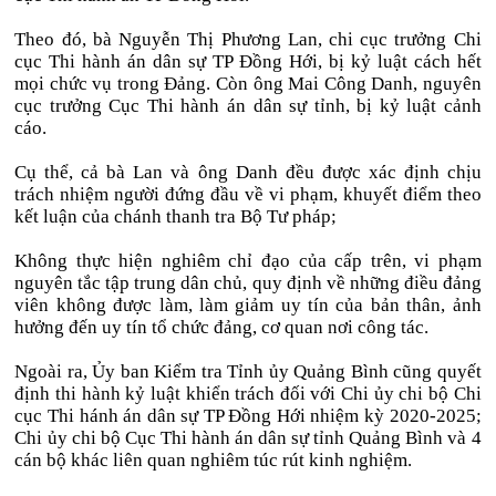
Theo đó, bà Nguyễn Thị Phương Lan, chi cục trưởng Chi
cục Thi hành án dân sự TP Đồng Hới, bị kỷ luật cách hết
mọi chức vụ trong Đảng. Còn ông Mai Công Danh, nguyên
cục trưởng Cục Thi hành án dân sự tỉnh, bị kỷ luật cảnh
cáo.
Cụ thể, cả bà Lan và ông Danh đều được xác định chịu
trách nhiệm người đứng đầu về vi phạm, khuyết điểm theo
kết luận của chánh thanh tra Bộ Tư pháp;
Không thực hiện nghiêm chỉ đạo của cấp trên, vi phạm
nguyên tắc tập trung dân chủ, quy định về những điều đảng
viên không được làm, làm giảm uy tín của bản thân, ảnh
hưởng đến uy tín tổ chức đảng, cơ quan nơi công tác.
Ngoài ra, Ủy ban Kiểm tra Tỉnh ủy Quảng Bình cũng quyết
định thi hành kỷ luật khiển trách đối với Chi ủy chi bộ Chi
cục Thi hánh án dân sự TP Đồng Hới nhiệm kỳ 2020-2025;
Chi ủy chi bộ Cục Thi hành án dân sự tỉnh Quảng Bình và 4
cán bộ khác liên quan nghiêm túc rút kinh nghiệm.