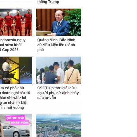
thống Trump
Indonesia nguy
Quảng Ninh, Bắc Ninh
loại sớm khỏi
đủ điều kiện lên thành
 Cup 2026
phố
am có phó chủ
CSGT kịp thời giải cứu
p đoàn nghỉ hát 10
người phụ nữ định nhảy
hán showbiz lui
cầu tự vẫn
g an nhàn ở biệt
hìn mét vuông