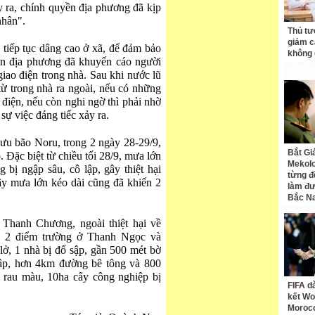
y ra, chính quyền địa phương đã kịp
nhân".
Thủ tư
giảm cá
tiếp tục dâng cao ở xã, để đảm bảo
không 
yền địa phương đã khuyến cáo người
 giao điện trong nhà. Sau khi nước lũ
a từ trong nhà ra ngoài, nếu có những
 điện, nếu còn nghi ngờ thì phải nhờ
sự việc đáng tiếc xảy ra.
ưu bão Noru, trong 2 ngày 28-29/9,
Bắt Gi
. Đặc biệt từ chiều tối 28/9, mưa lớn
Mekolo
 bị ngập sâu, cô lập, gây thiệt hại
từng đ
ây mưa lớn kéo dài cũng đã khiến 2
làm đư
Bắc N
hanh Chương, ngoài thiệt hại về
, 2 điểm trường ở Thanh Ngọc và
lở, 1 nhà bị đổ sập, gần 500 mét bờ
sập, hơn 4km đường bê tông và 800
 rau màu, 10ha cây công nghiệp bị
FIFA d
kết Wo
Moroc