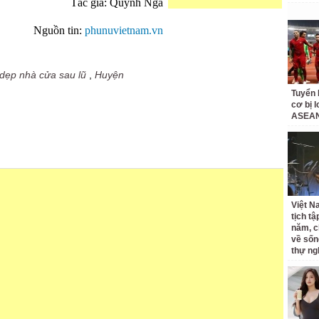
Tác giả: Quỳnh Nga
Nguồn tin:
phunuvietnam.vn
dẹp nhà cửa sau lũ
,
Huyện
Tuyển 
cơ bị 
ASEAN
Việt N
tịch tậ
năm, c
về sốn
thự ng