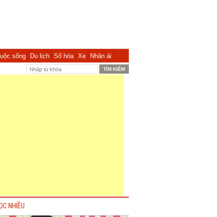
uộc sống
Du lịch
Số hóa
Xe
Nhân ái
ỌC NHIỀU