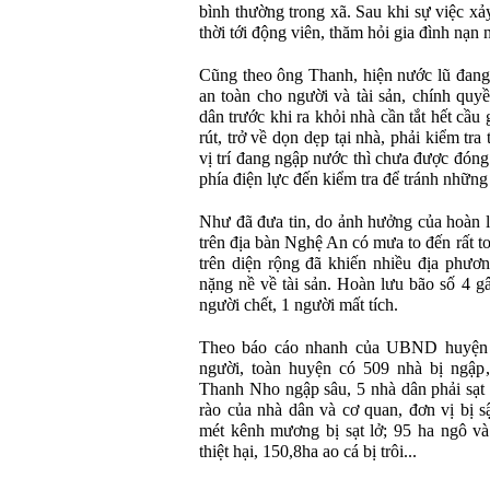
bình thường trong xã. Sau khi sự việc xả
thời tới động viên, thăm hỏi gia đình nạn 
Cũng theo ông Thanh, hiện nước lũ đang 
an toàn cho người và tài sản, chính qu
dân trước khi ra khỏi nhà cần tắt hết cầu
rút, trở về dọn dẹp tại nhà, phải kiểm tr
vị trí đang ngập nước thì chưa được đóng
phía điện lực đến kiểm tra để tránh những 
Như đã đưa tin, do ảnh hưởng của hoàn l
trên địa bàn Nghệ An có mưa to đến rất to
trên diện rộng đã khiến nhiều địa phương
nặng nề về tài sản. Hoàn lưu bão số 4 g
người chết, 1 người mất tích.
Theo báo cáo nhanh của UBND huyện T
người, toàn huyện có 509 nhà bị ngập
Thanh Nho ngập sâu, 5 nhà dân phải sạt 
rào của nhà dân và cơ quan, đơn vị bị 
mét kênh mương bị sạt lở; 95 ha ngô và
thiệt hại, 150,8ha ao cá bị trôi...