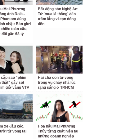
ậu Mai Phương
Bất động sản Nghệ An:
ăng ảnh Rolls-
Từ 'mua là thắng' đến
 Phantom đúng
trầm lắng vì cạn dòng
inh nhật: Bản giới
tiền
 chiếc toàn cầu,
 đổi gần 68 tỷ
 cặp sao "phim
Hai cha con tử vong
h thật" gây sốt
trong vụ cháy nhà lúc
him giờ vàng VTV
rạng sáng ở TP.HCM
m xe đầu kéo,
Hoa hậu Mai Phương
ười tử vong tại
Thúy từng xuất hiện tại
những doanh nghiệp