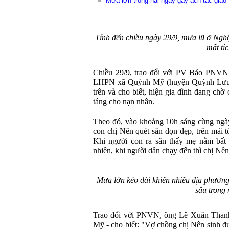
Mưa lớn trong hai ngày gây ách tắc giao 
Tính đến chiều ngày 29/9, mưa lũ ở Nghệ
mất tí
Chiều 29/9, trao đổi với PV Báo PNVN,
LHPN xã Quỳnh Mỹ (huyện Quỳnh Lưu, t
trên và cho biết, hiện gia đình đang chờ
táng cho nạn nhân.
Theo đó, vào khoảng 10h sáng cùng ngày, 
con chị Nên quét sân dọn dẹp, trên mái t
Khi người con ra sân thấy mẹ nằm bất
nhiên, khi người dân chạy đến thì chị Nên
Mưa lớn kéo dài khiến nhiều địa phươn
sâu trong
Trao đổi với PNVN, ông Lê Xuân Tha
Mỹ - cho biết: "Vợ chồng chị Nên sinh đư