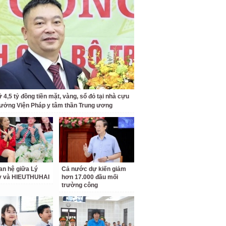
 4,5 tỷ đồng tiền mặt, vàng, sổ đỏ tại nhà cựu
rưởng Viện Pháp y tâm thần Trung ương
an hệ giữa Lý
Cả nước dự kiến giảm
ỳ và HIEUTHUHAI
hơn 17.000 đầu mối
trường công