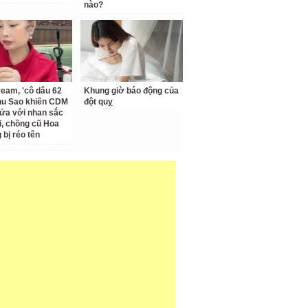
nào?
ream, 'cô dâu 62
Khung giờ báo động của
Thu Sao khiến CDM
đột quỵ
ửa với nhan sắc
ại, chồng cũ Hoa
bị réo tên