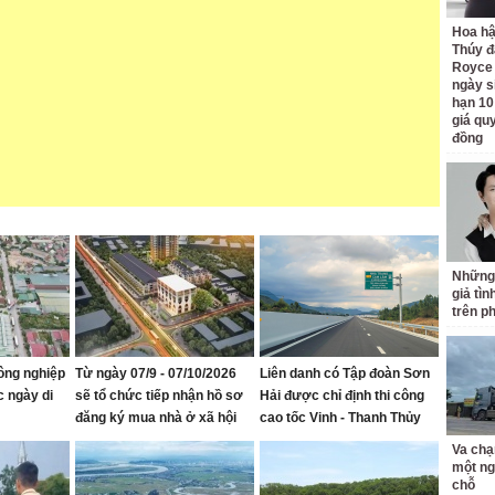
Hoa h
Thúy đ
Royce
ngày s
hạn 10
giá quy
đồng
Những
giả tìn
trên p
ông nghiệp
Từ ngày 07/9 - 07/10/2026
Liên danh có Tập đoàn Sơn
c ngày di
sẽ tổ chức tiếp nhận hồ sơ
Hải được chỉ định thi công
đăng ký mua nhà ở xã hội
cao tốc Vinh - Thanh Thủy
tại Khu nhà ở Mỹ Thượng,
Va chạ
phường Vinh Lộc
một ng
chỗ