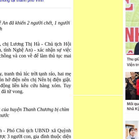
thông tại thành phố Vinh
 An đã khiến 2 người chết, 1 người
ch
 chị Lương Thị Hà - Chủ tịch Hội
ỉnh Nghệ An) - xác nhận sự việc
 chồng và con về để làm thủ tục mai
Thu giữ
Viện t
tranh thủ lúc trời tạnh ráo, hai mẹ
ôn hở điện nên chị Nên bị điện giật.
 động liền kêu cứu hàng xóm. Tuy
 đã tử vong.
Mối qu
g của huyện Thanh Chương bị chìm
Nhã K
 nước
nh - Phó Chủ tịch UBND xã Quỳnh
ợc 3 người con, gia đình thuộc diện