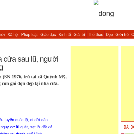
iới
Xã hội
Pháp luật
Giáo dục
Kinh tế
Giải trí
Thể thao
Đẹp
Giới trẻ
C
 cửa sau lũ, người
g
n (SN 1976, trú tại xã Quỳnh Mỹ,
con gái dọn dẹp lại nhà cửa.
ều tuyến quốc lộ, di dời dân
guy cơ lũ quét, sạt lở đất đá
BÀI Đ