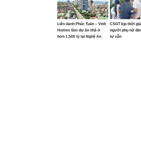
Liên danh Phúc Tuấn – Vinh
CSGT kịp thời giả
Homes làm dự án nhà ở
người phụ nữ địn
hơn 1.500 tỷ tại Nghệ An
tự vẫn