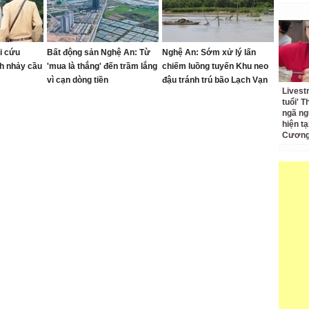
i cứu
Bất động sản Nghệ An: Từ
Nghệ An: Sớm xử lý lấn
h nhảy cầu
'mua là thắng' đến trầm lắng
chiếm luồng tuyến Khu neo
vì cạn dòng tiền
đậu tránh trú bão Lạch Vạn
Livest
tuổi' 
ngã ng
hiện t
Cương 