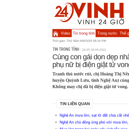
Video
Tin trong tỉnh
Trong nước
Thế g
Thời gian:
Thứ Năm 6/8/2026 09:24 PM
TIN TRONG TỈNH
19:35 29-09-2022
Cùng con gái dọn dẹp nhà
phụ nữ bị điện giật tử von
Tranh thủ nước rút, chị Hoàng Thị Nê
huyện Quỳnh Lưu, tỉnh Nghệ An) cùng 
Không may chị đã bị điện giật tử vong.
TIN LIÊN QUAN
Nghệ An mưa lớn, sạt lở đất chia cắt nhi
Nghệ An chủ động ứng phó với mưa lớn, n