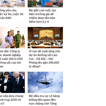
ớng yêu cầu
Mẹ giết con ruột, tạo
c kỳ thi, cuộc thi
hiện trường giả để
cần thiết
chiếm đoạt tiền bảo
hiểm hơn 4,1 tỉ
ám đốc Công ty
Vì sao đề xuất tăng vốn
r, doanh nghiệp
dự án đường sắt Lào
ề xuất 100 tỉ USD
Cai – Hà Nội – Hải
ờng sắt cao tốc
Phòng lên gần 290.000
am
tỷ đồng?
àn xếp đưa chung
Mỹ điều tra sự cố hàng
rld Cup 2030 về
không liên quan đến
co?
trực thăng chở Tổng