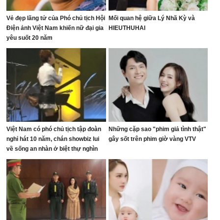
Vẻ đẹp lãng tử của Phó chủ tịch Hội
Mối quan hệ giữa Lý Nhã Kỳ và
Điện ảnh Việt Nam khiến nữ đại gia
HIEUTHUHAI
yêu suốt 20 năm
Việt Nam có phó chủ tịch tập đoàn
Những cặp sao "phim giả tình thật"
nghỉ hát 10 năm, chán showbiz lui
gây sốt trên phim giờ vàng VTV
về sống an nhàn ở biệt thự nghìn
mét vuông