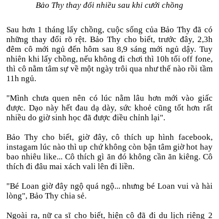
Bảo Thy thay đổi nhiều sau khi cưới chồng
Sau hơn 1 tháng lấy chồng, cuộc sống của Bảo Thy đã có
những thay đổi rõ rệt. Bảo Thy cho biết, trước đây, 2,3h
đêm cô mới ngủ đến hôm sau 8,9 sáng mới ngủ dậy. Tuy
nhiên khi lấy chồng, nếu không đi chơi thì 10h tối off fone,
thì cô nằm tâm sự về một ngày trôi qua như thế nào rồi tầm
11h ngủ.
"Mình chưa quen nên có lúc nằm lâu hơn mới vào giấc
được. Dạo này hết đau dạ dày, sức khoẻ cũng tốt hơn rất
nhiều do giờ sinh học đã được điều chỉnh lại".
Bảo Thy cho biết, giờ đây, cô thích up hình facebook,
instagam lúc nào thì up chứ không còn bận tâm giờ hot hay
bao nhiêu like... Cô thích gì ăn đó không cần ăn kiêng. Cô
thích đi đâu mai xách vali lên đi liền.
"Bé Loan giờ đây ngộ quá ngộ... nhưng bé Loan vui và hài
lòng", Bảo Thy chia sẻ.
Ngoài ra, nữ ca sĩ cho biết, hiện cô đã đi du lịch riêng 2