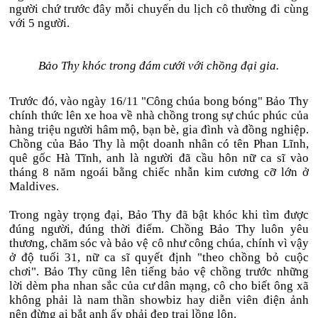
người chứ trước đây mỗi chuyến du lịch cô thường đi cùng
với 5 người.
Bảo Thy khóc trong đám cưới với chồng đại gia.
Trước đó, vào ngày 16/11 "Công chúa bong bóng" Bảo Thy
chính thức lên xe hoa về nhà chồng trong sự chúc phúc của
hàng triệu người hâm mộ, bạn bè, gia đình và đồng nghiệp.
Chồng của Bảo Thy là một doanh nhân có tên Phan Lĩnh,
quê gốc Hà Tĩnh, anh là người đã cầu hôn nữ ca sĩ vào
tháng 8 năm ngoái bằng chiếc nhẫn kim cương cỡ lớn ở
Maldives.
Trong ngày trọng đại, Bảo Thy đã bật khóc khi tìm được
đúng người, đúng thời điểm. Chồng Bảo Thy luôn yêu
thương, chăm sóc và bảo vệ cô như công chúa, chính vì vậy
ở độ tuổi 31, nữ ca sĩ quyết định "theo chồng bỏ cuộc
chơi". Bảo Thy cũng lên tiếng bảo vệ chồng trước những
lời dèm pha nhan sắc của cư dân mạng, cô cho biết ông xã
không phải là nam thần showbiz hay diễn viên điện ảnh
nên đừng ai bắt anh ấy phải đẹp trai lồng lộn.