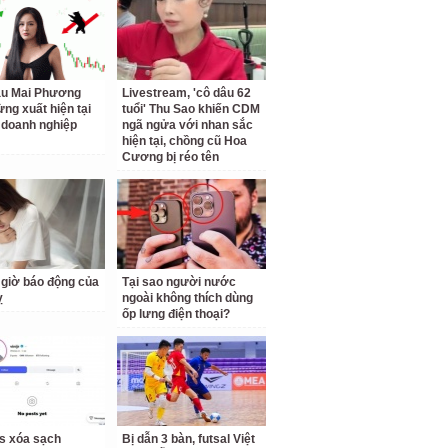
ậu Mai Phương
Livestream, 'cô dâu 62
ừng xuất hiện tại
tuổi' Thu Sao khiến CDM
doanh nghiệp
ngã ngửa với nhan sắc
hiện tại, chồng cũ Hoa
Cương bị réo tên
giờ báo động của
Tại sao người nước
ỵ
ngoài không thích dùng
ốp lưng điện thoại?
us xóa sạch
Bị dẫn 3 bàn, futsal Việt