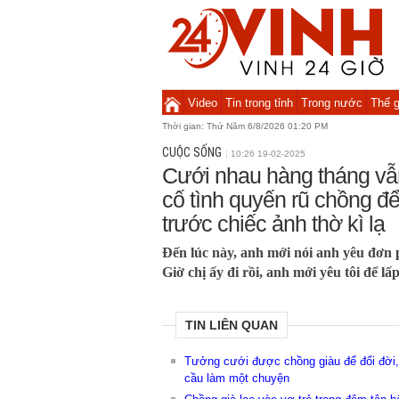
Video
Tin trong tỉnh
Trong nước
Thế g
Thời gian:
Thứ Năm 6/8/2026 01:20 PM
CUỘC SỐNG
10:26 19-02-2025
Cưới nhau hàng tháng vẫn
cố tình quyến rũ chồng để
trước chiếc ảnh thờ kì lạ
Đến lúc này, anh mới nói anh yêu đơn p
Giờ chị ấy đi rồi, anh mới yêu tôi để l
TIN LIÊN QUAN
Tưởng cưới được chồng giàu để đổi đời,
cầu làm một chuyện