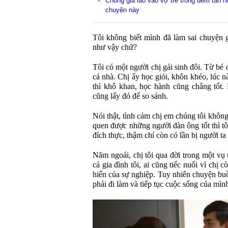
Chồng già lao vào vợ trẻ trong đêm tân hôn
chuyện này
Tôi không biết mình đã làm sai chuyện gì,
như vậy chứ?
Tôi có một người chị gái sinh đôi. Từ bé 
cả nhà. Chị ấy học giỏi, khôn khéo, lúc 
thì khô khan, học hành cũng chẳng tốt.
cũng lấy đó để so sánh.
Nói thật, tình cảm chị em chúng tôi không
quen được những người đàn ông tốt thì tô
đích thực, thậm chí còn có lần bị người ta 
Năm ngoái, chị tôi qua đời trong một vụ 
cả gia đình tôi, ai cũng tiếc nuối vì chị 
hiến của sự nghiệp. Tuy nhiên chuyện buồ
phải đi làm và tiếp tục cuộc sống của mìn