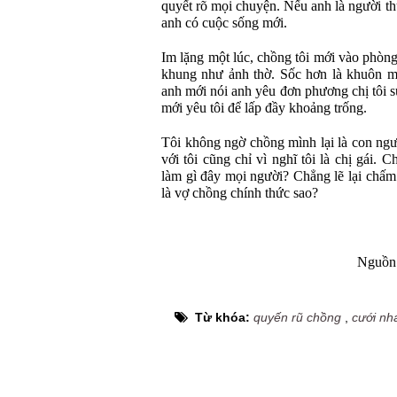
quyết rõ mọi chuyện. Nếu anh là người thu
anh có cuộc sống mới.
Im lặng một lúc, chồng tôi mới vào phòn
khung như ảnh thờ. Sốc hơn là khuôn mặ
anh mới nói anh yêu đơn phương chị tôi su
mới yêu tôi để lấp đầy khoảng trống.
Tôi không ngờ chồng mình lại là con ngườ
với tôi cũng chỉ vì nghĩ tôi là chị gái. 
làm gì đây mọi người? Chẳng lẽ lại chấm
là vợ chồng chính thức sao?
Nguồn 
Từ khóa:
quyến rũ chồng
,
cưới nh