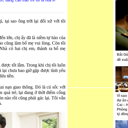
, đang 'cao trào' thì tôi tá hoả vì
 tại sao ông trời lại đối xử với tôi
đến lớn, chị ấy đã là niềm tự hào của
nào cũng làm bố mẹ vui lòng. Còn tôi
 Nhà có hai chị em, thành ra bố mẹ
Bắt Gi
đề xuấ
 được tốt lắm. Trong khi chị tôi luôn
i lại chưa bao giờ gặp được tình yêu
lừa tiền.
tai nạn giao thông. Đó là cú sốc với
còn quá trẻ, lại đang ở thời điểm cống
Vì sao
n nào rồi cũng phải gác lại. Tôi vẫn
dự án 
h.
Cai – 
Phòng 
tỷ đồn