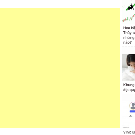
Hoa h
Thúy t
những 
nào?
Khung 
đột qu
Vinici