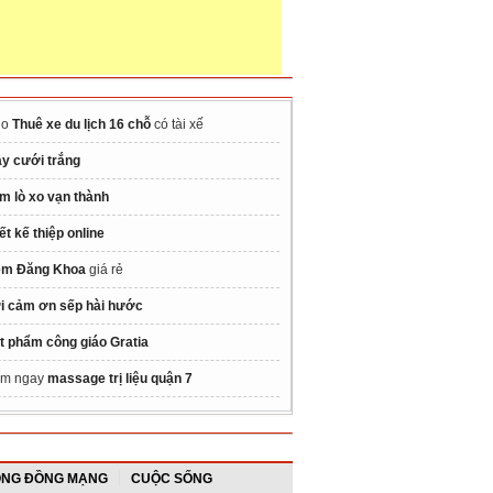
ho
Thuê xe du lịch 16 chỗ
có tài xế
ày cưới trắng
m lò xo vạn thành
iết kế thiệp online
m Đăng Khoa
giá rẻ
i cảm ơn sếp hài hước
t phẩm công giáo Gratia
m ngay
massage trị liệu quận 7
NG ĐỒNG MẠNG
CUỘC SỐNG