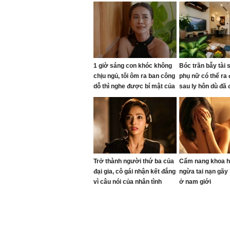
1 giờ sáng con khóc không
Bóc trần bẫy tài 
chịu ngủ, tôi ôm ra ban công
phụ nữ có thể ra 
dỗ thì nghe được bí mật của
sau ly hôn dù đã
chồng
rất nhiều
Trở thành người thứ ba của
Cẩm nang khoa h
đại gia, cô gái nhận kết đắng
ngừa tai nạn gãy
vì câu nói của nhân tình
ở nam giới