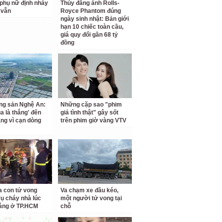
phụ nữ định nhảy
Thúy đăng ảnh Rolls-
 vẫn
Royce Phantom đúng
ngày sinh nhật: Bản giới
hạn 10 chiếc toàn cầu,
giá quy đổi gần 68 tỷ
đồng
ng sản Nghệ An:
Những cặp sao "phim
a là thắng' đến
giả tình thật" gây sốt
ắng vì cạn dòng
trên phim giờ vàng VTV
a con tử vong
Va chạm xe đầu kéo,
vụ cháy nhà lúc
một người tử vong tại
áng ở TP.HCM
chỗ