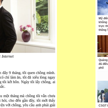
Mỹ điề
không 
trực t
thống 
 Internet
Quảng 
đủ điề
phố
h đây 9 tháng, tôi quen chồng mình.
 có chí làm ăn, tôi đã xiêu lòng ngay
tôi kết hôn. Ngày tôi lấy chồng, ai
sắc.
hau một tháng mà chồng tôi vẫn chưa
 hỏi, cho đến gần đây, tôi mới thấy
ện với chồng, yêu cầu anh phải giải
CSGT k