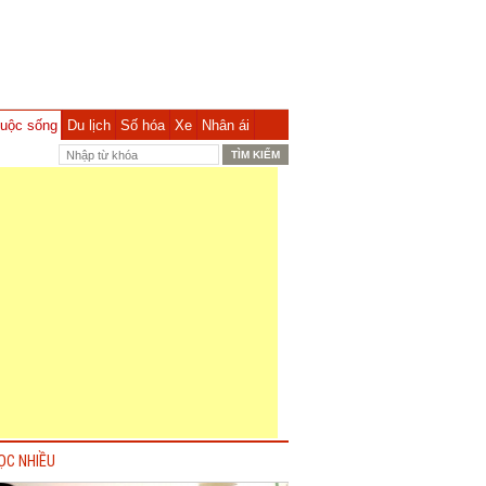
uộc sống
Du lịch
Số hóa
Xe
Nhân ái
ỌC NHIỀU