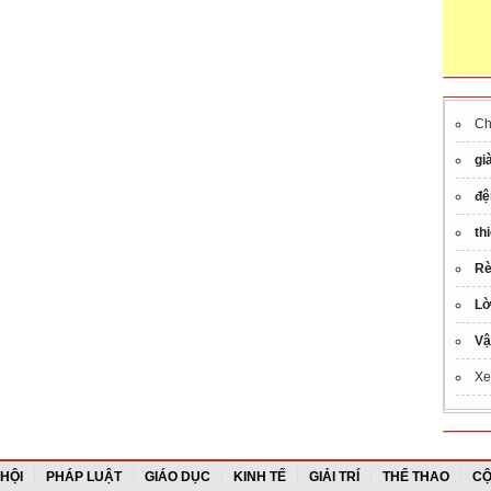
C
gi
đệ
th
Rè
Lờ
Vậ
Xe
 HỘI
PHÁP LUẬT
GIÁO DỤC
KINH TẾ
GIẢI TRÍ
THỂ THAO
CỘ