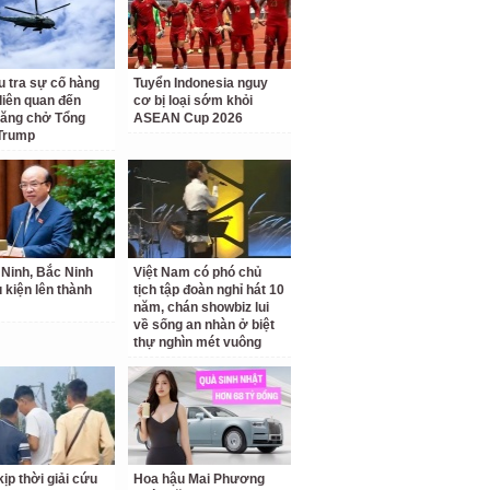
u tra sự cố hàng
Tuyển Indonesia nguy
liên quan đến
cơ bị loại sớm khỏi
hăng chở Tổng
ASEAN Cup 2026
Trump
Ninh, Bắc Ninh
Việt Nam có phó chủ
u kiện lên thành
tịch tập đoàn nghỉ hát 10
năm, chán showbiz lui
về sống an nhàn ở biệt
thự nghìn mét vuông
ịp thời giải cứu
Hoa hậu Mai Phương