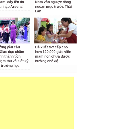
am, dấy lên tin
Nam vẫn ngược dòng
a nhập Arsenal
ngoạn mục trước Thái
Lan
ớng yêu cầu
Đề xuất trợ cấp cho
Giáo dục chấm
hơn 120.000 giáo viên
nh thành tích,
mầm non chưa được
lạm thu và siết kỷ
hưởng chế độ
 trường học