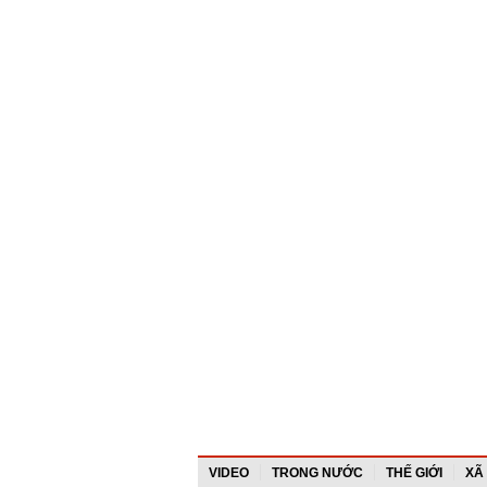
VIDEO
TRONG NƯỚC
THẾ GIỚI
XÃ