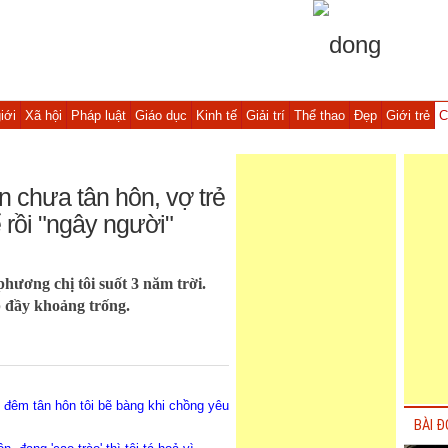
iới
Xã hội
Pháp luật
Giáo dục
Kinh tế
Giải trí
Thể thao
Đẹp
Giới trẻ
C
 chưa tân hôn, vợ trẻ
 rồi "ngây người"
hương chị tôi suốt 3 năm trời.
ấp đầy khoảng trống.
 đêm tân hôn tôi bẽ bàng khi chồng yêu
BÀI Đ