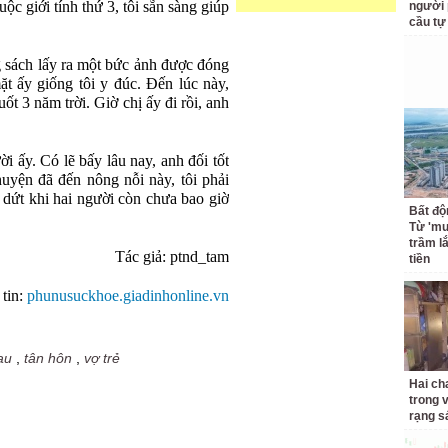
ộc giới tính thứ 3, tôi sẵn sàng giúp
người 
cầu tự
g sách lấy ra một bức ảnh được đóng
t ấy giống tôi y đúc. Đến lúc này,
ốt 3 năm trời. Giờ chị ấy đi rồi, anh
i ấy. Có lẽ bấy lâu nay, anh đối tốt
Chuyện đã đến nông nỗi này, tôi phải
 dứt khi hai người còn chưa bao giờ
Bất độ
Từ 'mu
trầm l
Tác giả: ptnd_tam
tiền
tin:
phunusuckhoe.giadinhonline.vn
au
,
tân hôn
,
vợ trẻ
Hai ch
trong 
rạng s