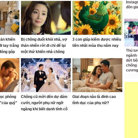
Instagr
đồn gi
sản khiến
Bị chồng đuổi khỏi nhà, vợ
3 con giáp kiếm được nhiều
đi tay trắng
thản nhiên rời đi chỉ để lại
tiền nhất mùa thu năm nay
Thủ tư
 đóng góp
một thứ khiến nhà chồng
ngành 
năn nỉ quay về
dứt bệ
chống 
cương
ọc phòng
Chồng cũ mời đến dự đám
Giai đoạn nào là đỉnh cao
 "của quý"
cưới, người phụ nữ ngỡ
tình dục của phụ nữ?
ngàng khi biết danh tính cô
dâu