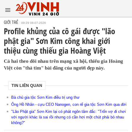
GIỚI TRẺ
09:29 08-07-2026
Profile khủng của cô gái được "lão
phật gia" Sơn Kim công khai giới
thiệu cùng thiếu gia Hoàng Việt
Cả hai theo dõi nhau trên mạng xã hội, thiếu gia Hoàng
Việt còn "thả tim" bài đăng của người đẹp này.
TIN LIÊN QUAN
Bà chủ gia tộc Sơn Kim điều trị ung thư
Ông Hồ Nhân - cựu CEO Nanogen, con rể gia tộc Sơn Kim qua đời
"Lão Phật gia" Sơn Kim lại có phát ngôn tâm đắc: "Trốn vợ đi chơi
với người khác là sai rồi nhưng có cần hơi một chút phải bỏ nhau
không?"