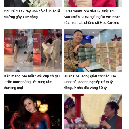
Chú rể mất 2 tay đón cô dâu vào lễ
Livestream, 'cô dâu 62 tuổi' Thu
đường gây xúc động
Sao khiến CDM ngã ngửa với nhan
sắc hiện tại, chồng cũ Hoa Cương
bị réo tên
Dân mạng "đỏ mặt" với clip cô gái
Huấn Hoa Hồng giàu cỡ nào: Hệ
"trần như nhộng" ở trung tâm
sinh thái doanh nghiệp trăm tỷ
thương mại
đồng, ở nhà dát vàng 50 tỷ