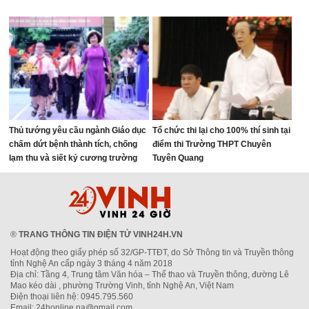
Thủ tướng yêu cầu ngành Giáo dục
Tổ chức thi lại cho 100% thí sinh tại
chấm dứt bệnh thành tích, chống
điểm thi Trường THPT Chuyên
lạm thu và siết kỷ cương trường
Tuyên Quang
học
®
TRANG THÔNG TIN ĐIỆN TỬ VINH24H.VN
Hoạt động theo giấy phép số 32/GP-TTĐT, do Sở Thông tin và Truyền thông
tỉnh Nghệ An cấp ngày 3 tháng 4 năm 2018
Địa chỉ: Tầng 4, Trung tâm Văn hóa – Thể thao và Truyền thông, đường Lê
Mao kéo dài , phường Trường Vinh, tỉnh Nghệ An, Việt Nam
Điện thoại liên hệ: 0945.795.560
Email: 24honline.na@gmail.com