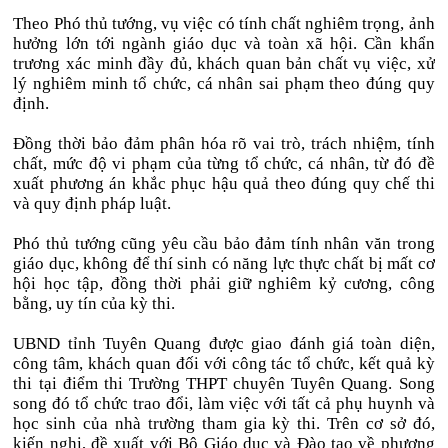
Theo Phó thủ tướng, vụ việc có tính chất nghiêm trọng, ảnh
hưởng lớn tới ngành giáo dục và toàn xã hội. Cần khẩn
trương xác minh đầy đủ, khách quan bản chất vụ việc, xử
lý nghiêm minh tổ chức, cá nhân sai phạm theo đúng quy
định.
Đồng thời bảo đảm phân hóa rõ vai trò, trách nhiệm, tính
chất, mức độ vi phạm của từng tổ chức, cá nhân, từ đó đề
xuất phương án khắc phục hậu quả theo đúng quy chế thi
và quy định pháp luật.
Phó thủ tướng cũng yêu cầu bảo đảm tính nhân văn trong
giáo dục, không để thí sinh có năng lực thực chất bị mất cơ
hội học tập, đồng thời phải giữ nghiêm kỷ cương, công
bằng, uy tín của kỳ thi.
UBND tỉnh Tuyên Quang được giao đánh giá toàn diện,
công tâm, khách quan đối với công tác tổ chức, kết quả kỳ
thi tại điểm thi Trường THPT chuyên Tuyên Quang. Song
song đó tổ chức trao đổi, làm việc với tất cả phụ huynh và
học sinh của nhà trường tham gia kỳ thi. Trên cơ sở đó,
kiến nghị, đề xuất với Bộ Giáo dục và Đào tạo về phương