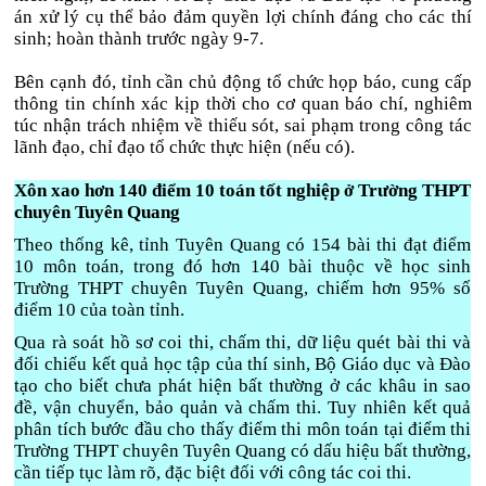
án xử lý cụ thể bảo đảm quyền lợi chính đáng cho các thí
sinh; hoàn thành trước ngày 9-7.
Bên cạnh đó, tỉnh cần chủ động tổ chức họp báo, cung cấp
thông tin chính xác kịp thời cho cơ quan báo chí, nghiêm
túc nhận trách nhiệm về thiếu sót, sai phạm trong công tác
lãnh đạo, chỉ đạo tổ chức thực hiện (nếu có).
Xôn xao hơn 140 điểm 10 toán tốt nghiệp ở Trường THPT
chuyên Tuyên Quang
Theo thống kê, tỉnh Tuyên Quang có 154 bài thi đạt điểm
10 môn toán, trong đó hơn 140 bài thuộc về học sinh
Trường THPT chuyên Tuyên Quang, chiếm hơn 95% số
điểm 10 của toàn tỉnh.
Qua rà soát hồ sơ coi thi, chấm thi, dữ liệu quét bài thi và
đối chiếu kết quả học tập của thí sinh, Bộ Giáo dục và Đào
tạo cho biết chưa phát hiện bất thường ở các khâu in sao
đề, vận chuyển, bảo quản và chấm thi. Tuy nhiên kết quả
phân tích bước đầu cho thấy điểm thi môn toán tại điểm thi
Trường THPT chuyên Tuyên Quang có dấu hiệu bất thường,
cần tiếp tục làm rõ, đặc biệt đối với công tác coi thi.