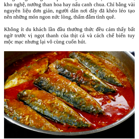
kho nghệ, nướng than hoa hay nấu canh chua. Chỉ bằng vài
nguyên liệu đơn giản, người dân nơi đây đã khéo léo tạo
nên những món ngon nức lòng, thấm đẫm tình quê.
Không ít du khách lần đầu thưởng thức đều cảm thấy bất
ngờ trước vị ngọt thanh của thịt cá và cách chế biến tuy
mộc mạc nhưng lại vô cùng cuốn hút.