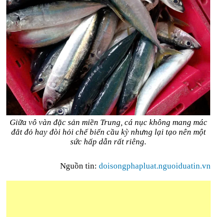
Giữa vô vàn đặc sản miền Trung, cá nục không mang mác
đắt đỏ hay đòi hỏi chế biến cầu kỳ nhưng lại tạo nên một
sức hấp dẫn rất riêng.
Nguồn tin:
doisongphapluat.nguoiduatin.vn