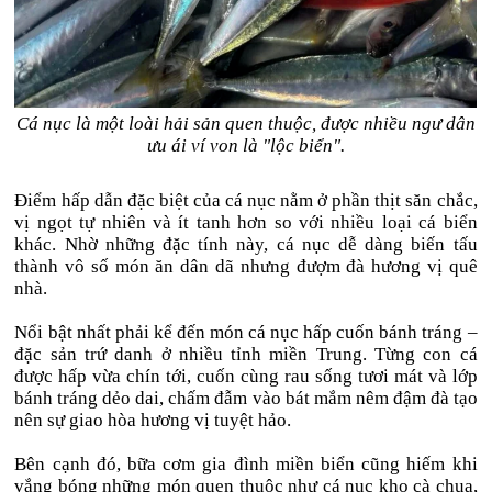
Cá nục là một loài hải sản quen thuộc, được nhiều ngư dân
ưu ái ví von là "lộc biển".
Điểm hấp dẫn đặc biệt của cá nục nằm ở phần thịt săn chắc,
vị ngọt tự nhiên và ít tanh hơn so với nhiều loại cá biển
khác. Nhờ những đặc tính này, cá nục dễ dàng biến tấu
thành vô số món ăn dân dã nhưng đượm đà hương vị quê
nhà.
Nổi bật nhất phải kể đến món cá nục hấp cuốn bánh tráng –
đặc sản trứ danh ở nhiều tỉnh miền Trung. Từng con cá
được hấp vừa chín tới, cuốn cùng rau sống tươi mát và lớp
bánh tráng dẻo dai, chấm đẫm vào bát mắm nêm đậm đà tạo
nên sự giao hòa hương vị tuyệt hảo.
Bên cạnh đó, bữa cơm gia đình miền biển cũng hiếm khi
vắng bóng những món quen thuộc như cá nục kho cà chua,