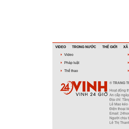
VIDEO
TRONG NƯỚC
THẾ GIỚI
XÃ
Video
Pháp luật
Thể thao
®
TRANG TH
Hoạt động t
An cấp ngày
Địa chỉ: Tầ
Lê Mao kéo 
Điện thoại l
Email: 24ho
Người chịu 
Lê Thị Than