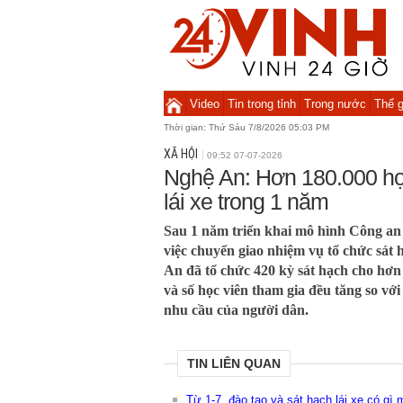
Video
Tin trong tỉnh
Trong nước
Thế g
Thời gian:
Thứ Sáu 7/8/2026 05:03 PM
XÃ HỘI
09:52 07-07-2026
Nghệ An: Hơn 180.000 họ
lái xe trong 1 năm
Sau 1 năm triển khai mô hình Công an
việc chuyển giao nhiệm vụ tổ chức sát h
An đã tổ chức 420 kỳ sát hạch cho hơn 
và số học viên tham gia đều tăng so vớ
nhu cầu của người dân.
TIN LIÊN QUAN
Từ 1-7, đào tạo và sát hạch lái xe có gì 