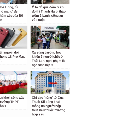
oa Hồng, từ
Ô tô đỗ qua đêm ở khu
 hồ mạng' đến
đô thị Thanh Hà bị tháo
hám xét của Bộ
trộm 2 bánh, công an
an
vào cuộc
tin người đợi
Xả súng trường học
hone 18 Pro Max
khiến 7 người chết ở
ết
Thái Lan, nghi phạm là
học sinh lớp 9
n khởi công xây
Chỉ đạo 'nóng' từ Cục
Trường THPT
Thuế: Sẽ công khai
àn 1
thông tin người nộp
thuế nếu thuộc trường
hợp sau