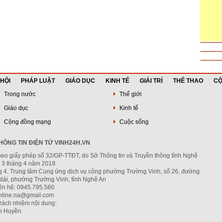
 HỘI
PHÁP LUẬT
GIÁO DỤC
KINH TẾ
GIẢI TRÍ
THỂ THAO
CỘ
Trong nước
Thế giới
Giáo dục
Kinh tế
Cộng đồng mạng
Cuộc sống
ÔNG TIN ĐIỆN TỬ VINH24H.VN
heo giấy phép số 32/GP-TTĐT, do Sở Thông tin và Truyền thông tỉnh Nghệ
 3 tháng 4 năm 2018
ng 4, Trung tâm Cung ứng dịch vụ công phường Trường Vinh, số 26, đường
dài, phường Trường Vinh, tỉnh Nghệ An
iên hệ: 0945.795.560
nline.na@gmail.com
trách nhiệm nội dung:
h Huyền