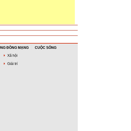
NG ĐỒNG MẠNG
CUỘC SỐNG
Xã hội
Giải trí