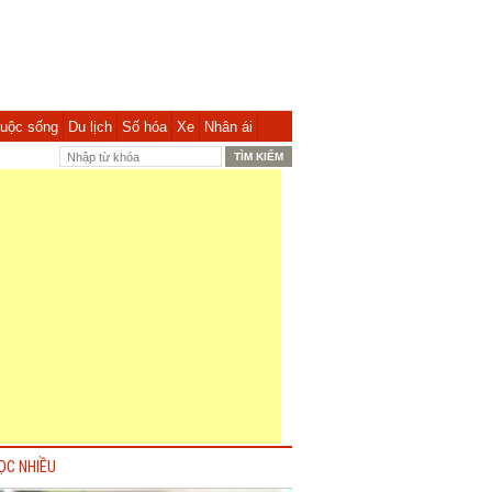
uộc sống
Du lịch
Số hóa
Xe
Nhân ái
ỌC NHIỀU