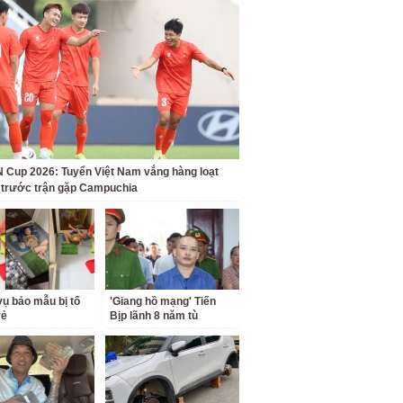
Cup 2026: Tuyển Việt Nam vắng hàng loạt
t trước trận gặp Campuchia
ụ bảo mẫu bị tố
'Giang hồ mạng' Tiến
rẻ
Bịp lãnh 8 năm tù