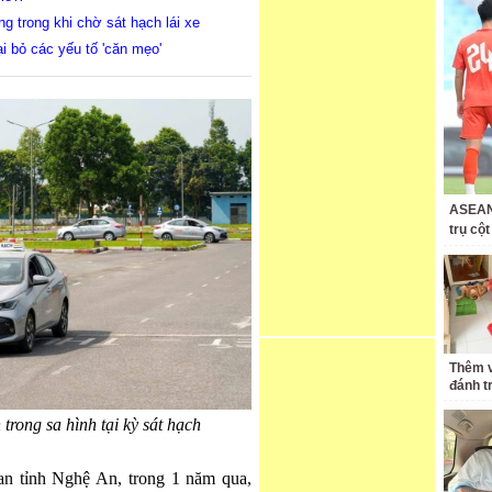
g trong khi chờ sát hạch lái xe
ại bỏ các yếu tố 'căn mẹo'
ASEAN 
trụ cộ
Thêm v
đánh t
trong sa hình tại kỳ sát hạch
n tỉnh Nghệ An, trong 1 năm qua,