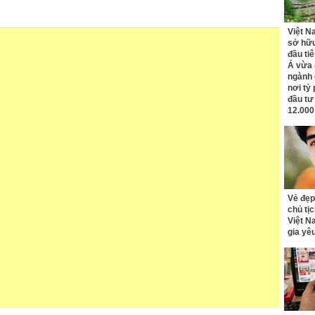
Việt N
sở hữu
đầu ti
Á vừa
ngành d
nơi tỷ
đầu tư
12.000
Vẻ đẹp
chủ tị
Việt N
gia yê