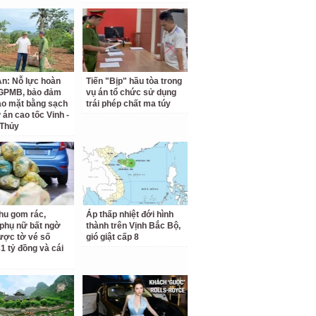
n: Nỗ lực hoàn
Tiến "Bịp" hầu tòa trong
 GPMB, bảo đảm
vụ án tổ chức sử dụng
ao mặt bằng sạch
trái phép chất ma túy
 án cao tốc Vinh -
 Thủy
hu gom rác,
Áp thấp nhiệt đới hình
phụ nữ bất ngờ
thành trên Vịnh Bắc Bộ,
ược tờ vé số
gió giật cấp 8
31 tỷ đồng và cái