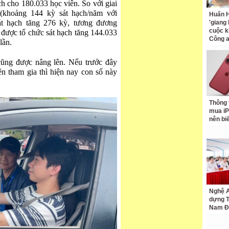
ch cho 180.033 học viên. So với giai
(khoảng 144 kỳ sát hạch/năm với
Huấn H
át hạch tăng 276 kỳ, tương đương
'giang
cuộc k
 được tổ chức sát hạch tăng 144.033
Công 
lần.
ũng được nâng lên. Nếu trước đây
n tham gia thì hiện nay con số này
Thông 
mua iP
nên bi
Nghệ A
dựng 
Nam Đ