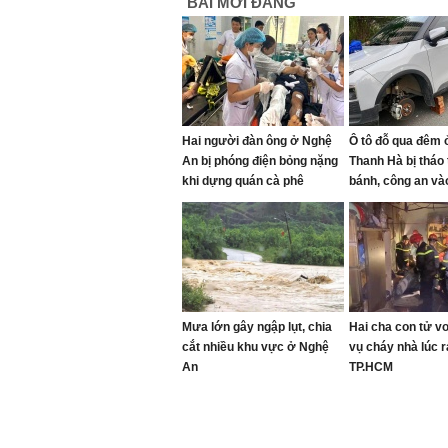
BÀI MỚI ĐĂNG
Hai người đàn ông ở Nghệ
Ô tô đỗ qua đêm ở
An bị phóng điện bỏng nặng
Thanh Hà bị tháo
khi dựng quán cà phê
bánh, công an và
Mưa lớn gây ngập lụt, chia
Hai cha con tử v
cắt nhiều khu vực ở Nghệ
vụ cháy nhà lúc 
An
TP.HCM