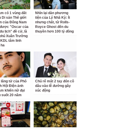
am có 1 vùng đất
Nhìn lại dàn phương
 Di sản Thế giới
tiện của Lý Nhã Kỳ: Ít
ên của Đông Nam
nhưng chất, từ Rolls-
 được "Oscar của
Royce Ghost đến du
u lịch" đề cử, là
thuyền hơn 100 tỷ đồng
 phú Xuân Trường
 KDL tâm linh
 ha
 lãng tử của Phó
Chú rể mất 2 tay đón cô
ch Hội Điện ảnh
dâu vào lễ đường gây
am khiến nữ đại
xúc động
u suốt 20 năm