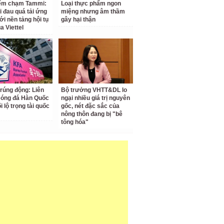
iểm chạm Tammi:
Loại thực phẩm ngon
i đau quá tải ứng
miệng nhưng âm thầm
ới nền tảng hội tụ
gây hại thận
a Viettel
 rúng động: Liên
Bộ trưởng VHTT&DL lo
Bóng đá Hàn Quốc
ngại nhiều giá trị nguyên
ối lộ trọng tài quốc
gốc, nét đặc sắc của
nông thôn đang bị "bê
tông hóa"