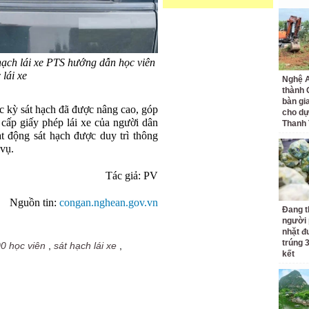
hạch lái xe PTS hướng dẫn học viên
 lái xe
Nghệ A
thành
bàn gi
ác kỳ sát hạch đã được nâng cao, góp
cho dự
 cấp giấy phép lái xe của người dân
Thanh
ạt động sát hạch được duy trì thông
 vụ.
Tác giả: PV
Nguồn tin:
congan.nghean.gov.vn
Đang t
người 
nhặt đ
trúng 
0 học viên
,
sát hạch lái xe
,
kết