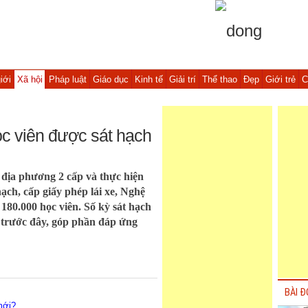
iới
Xã hội
Pháp luật
Giáo dục
Kinh tế
Giải trí
Thể thao
Đẹp
Giới trẻ
C
c viên được sát hạch
 địa phương 2 cấp và thực hiện
ạch, cấp giấy phép lái xe, Nghệ
180.000 học viên. Số kỳ sát hạch
i trước đây, góp phần đáp ứng
BÀI Đ
mới?