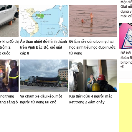
Một đ
Giải nỗ
dụng v
mới củ
 khu đô thị
Áp thấp nhiệt đới hình thành
Đi làm rẫy cùng bố mẹ, hai
 trộm 2
trên Vịnh Bắc Bộ, gió giật
học sinh tiểu học đuối nước
Bê bối
o cuộc
cấp 8
tử vong
đoàn 
bị tố h
tế
ong trong
Va chạm xe đầu kéo, một
Kịp thời cứu 4 người mắc
rạng sáng ở
người tử vong tại chỗ
kẹt trong 2 đám cháy