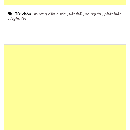
Từ khóa:
mương dẫn nước
,
vật thể
,
sọ người
,
phát hiện
,
Nghệ An