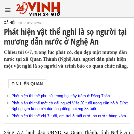
XÃ HỘI
10:30 07-07-2026
Phát hiện vật thể nghi là sọ người tại
mương dẫn nước ở Nghệ An
Chiều tối 6/7, trong lúc phát cỏ, dọn dẹp một mương dẫn
nước tại xã Quan Thành (Nghệ An), người dân phát hiện
một vật nghi là sọ người và trình báo cơ quan chức năng.
TIN LIÊN QUAN
Phát hiện thi thể phụ nữ trong bụi cây tràm ở Đồng Tháp
Phát hiện thi thể một cô gái người Việt 20 tuổi trong căn hộ ở Đức:
Nghi phạm là người đàn ông đồng hương 35 tuổi
Phát hiện thi thể chị 7 tuổi, em trai 3 tuổi dưới ao nước hàng xóm
Sáng 7/7, lãnh đạo UBND xã Quan Thành, tỉnh Nghệ An