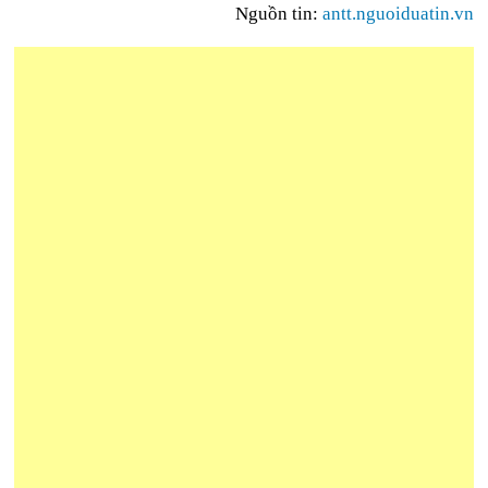
Nguồn tin:
antt.nguoiduatin.vn