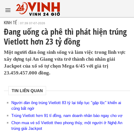
KINH TẾ
07:39 07-07-2026
Đang uống cà phê thì phát hiện trúng
Vietlott hơn 23 tỷ đồng
Một người đàn ông sinh sống và làm việc trong lĩnh vực
xây dựng tại An Giang vừa trở thành chủ nhân giải
Jackpot của xổ số tự chọn Mega 6/45 với giá trị
23.459.457.000 đồng.
TIN LIÊN QUAN
Người đàn ông trúng Vietlott 83 tỷ lại tiếp tục "gặp lộc" khiến ai
cũng bất ngờ
Trúng Vietlott hơn 91 tỉ đồng, nam doanh nhân báo ngay cho vợ
Chọn mua vé số Vietlott theo phong thủy, một người ở Nghệ An
trúng giải Jackpot