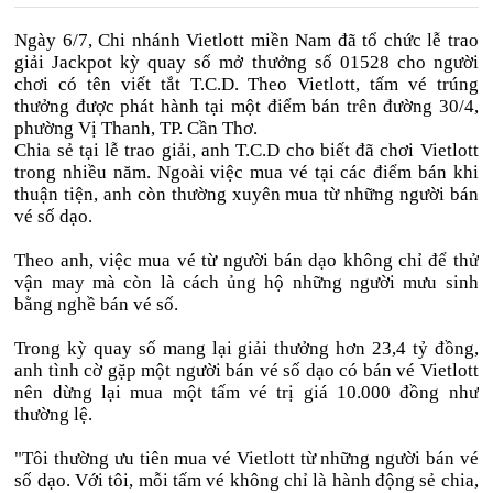
Ngày 6/7, Chi nhánh Vietlott miền Nam đã tổ chức lễ trao
giải Jackpot kỳ quay số mở thưởng số 01528 cho người
chơi có tên viết tắt T.C.D. Theo Vietlott, tấm vé trúng
thưởng được phát hành tại một điểm bán trên đường 30/4,
phường Vị Thanh, TP. Cần Thơ.
Chia sẻ tại lễ trao giải, anh T.C.D cho biết đã chơi Vietlott
trong nhiều năm. Ngoài việc mua vé tại các điểm bán khi
thuận tiện, anh còn thường xuyên mua từ những người bán
vé số dạo.
Theo anh, việc mua vé từ người bán dạo không chỉ để thử
vận may mà còn là cách ủng hộ những người mưu sinh
bằng nghề bán vé số.
Trong kỳ quay số mang lại giải thưởng hơn 23,4 tỷ đồng,
anh tình cờ gặp một người bán vé số dạo có bán vé Vietlott
nên dừng lại mua một tấm vé trị giá 10.000 đồng như
thường lệ.
"Tôi thường ưu tiên mua vé Vietlott từ những người bán vé
số dạo. Với tôi, mỗi tấm vé không chỉ là hành động sẻ chia,