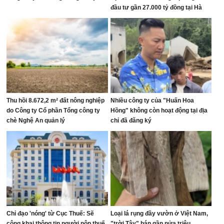
đầu tư gần 27.000 tỷ đồng tại Hà
Tĩnh
Thu hồi 8.672,2 m² đất nông nghiệp
Nhiều công ty của "Huấn Hoa
do Công ty Cổ phần Tổng công ty
Hồng" không còn hoạt động tại địa
chè Nghệ An quản lý
chỉ đã đăng ký
Chỉ đạo 'nóng' từ Cục Thuế: Sẽ
Loại lá rụng đầy vườn ở Việt Nam,
công khai thông tin người nộp thuế
"trời Tây" bán gần nửa triệu