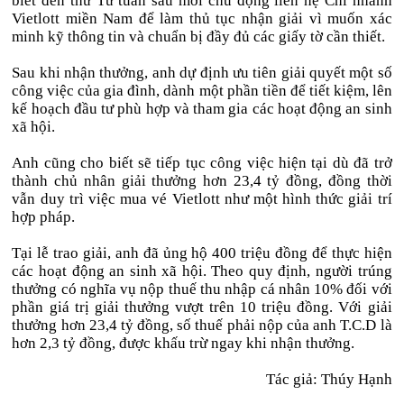
biết đến thứ Tư tuần sau mới chủ động liên hệ Chi nhánh
Vietlott miền Nam để làm thủ tục nhận giải vì muốn xác
minh kỹ thông tin và chuẩn bị đầy đủ các giấy tờ cần thiết.
Sau khi nhận thưởng, anh dự định ưu tiên giải quyết một số
công việc của gia đình, dành một phần tiền để tiết kiệm, lên
kế hoạch đầu tư phù hợp và tham gia các hoạt động an sinh
xã hội.
Anh cũng cho biết sẽ tiếp tục công việc hiện tại dù đã trở
thành chủ nhân giải thưởng hơn 23,4 tỷ đồng, đồng thời
vẫn duy trì việc mua vé Vietlott như một hình thức giải trí
hợp pháp.
Tại lễ trao giải, anh đã ủng hộ 400 triệu đồng để thực hiện
các hoạt động an sinh xã hội. Theo quy định, người trúng
thưởng có nghĩa vụ nộp thuế thu nhập cá nhân 10% đối với
phần giá trị giải thưởng vượt trên 10 triệu đồng. Với giải
thưởng hơn 23,4 tỷ đồng, số thuế phải nộp của anh T.C.D là
hơn 2,3 tỷ đồng, được khấu trừ ngay khi nhận thưởng.
Tác giả: Thúy Hạnh