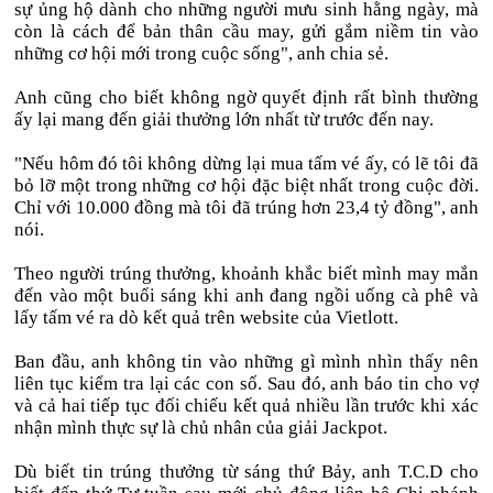
sự ủng hộ dành cho những người mưu sinh hằng ngày, mà
còn là cách để bản thân cầu may, gửi gắm niềm tin vào
những cơ hội mới trong cuộc sống", anh chia sẻ.
Anh cũng cho biết không ngờ quyết định rất bình thường
ấy lại mang đến giải thưởng lớn nhất từ trước đến nay.
"Nếu hôm đó tôi không dừng lại mua tấm vé ấy, có lẽ tôi đã
bỏ lỡ một trong những cơ hội đặc biệt nhất trong cuộc đời.
Chỉ với 10.000 đồng mà tôi đã trúng hơn 23,4 tỷ đồng", anh
nói.
Theo người trúng thưởng, khoảnh khắc biết mình may mắn
đến vào một buổi sáng khi anh đang ngồi uống cà phê và
lấy tấm vé ra dò kết quả trên website của Vietlott.
Ban đầu, anh không tin vào những gì mình nhìn thấy nên
liên tục kiểm tra lại các con số. Sau đó, anh báo tin cho vợ
và cả hai tiếp tục đối chiếu kết quả nhiều lần trước khi xác
nhận mình thực sự là chủ nhân của giải Jackpot.
Dù biết tin trúng thưởng từ sáng thứ Bảy, anh T.C.D cho