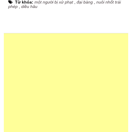
Từ khóa:
một người bị xử phạt
,
đại bàng
,
nuôi nhốt trái
phép
,
diều hâu