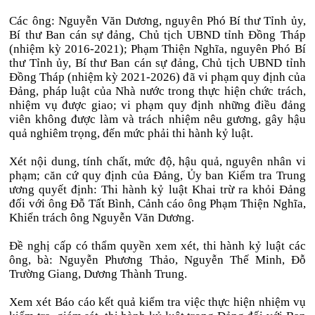
Các ông: Nguyễn Văn Dương, nguyên Phó Bí thư Tỉnh ủy,
Bí thư Ban cán sự đảng, Chủ tịch UBND tỉnh Đồng Tháp
(nhiệm kỳ 2016-2021); Phạm Thiện Nghĩa, nguyên Phó Bí
thư Tỉnh ủy, Bí thư Ban cán sự đảng, Chủ tịch UBND tỉnh
Đồng Tháp (nhiệm kỳ 2021-2026) đã vi phạm quy định của
Đảng, pháp luật của Nhà nước trong thực hiện chức trách,
nhiệm vụ được giao; vi phạm quy định những điều đảng
viên không được làm và trách nhiệm nêu gương, gây hậu
quả nghiêm trọng, đến mức phải thi hành kỷ luật.
Xét nội dung, tính chất, mức độ, hậu quả, nguyên nhân vi
phạm; căn cứ quy định của Đảng, Ủy ban Kiểm tra Trung
ương quyết định: Thi hành kỷ luật Khai trừ ra khỏi Đảng
đối với ông Đỗ Tất Bình, Cảnh cáo ông Phạm Thiện Nghĩa,
Khiển trách ông Nguyễn Văn Dương.
Đề nghị cấp có thẩm quyền xem xét, thi hành kỷ luật các
ông, bà: Nguyễn Phương Thảo, Nguyễn Thế Minh, Đỗ
Trường Giang, Dương Thành Trung.
Xem xét Báo cáo kết quả kiểm tra việc thực hiện nhiệm vụ