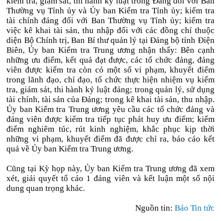
kiểm tra, giám sát, thi hành kỷ luật trong Đảng đối với Ban
Thường vụ Tỉnh ủy và Ủy ban Kiểm tra Tỉnh ủy; kiểm tra
tài chính đảng đối với Ban Thường vụ Tỉnh ủy; kiểm tra
việc kê khai tài sản, thu nhập đối với các đồng chí thuộc
diện Bộ Chính trị, Ban Bí thư quản lý tại Đảng bộ tỉnh Điện
Biên, Ủy ban Kiểm tra Trung ương nhận thấy: Bên cạnh
những ưu điểm, kết quả đạt được, các tổ chức đảng, đảng
viên được kiểm tra còn có một số vi phạm, khuyết điểm
trong lãnh đạo, chỉ đạo, tổ chức thực hiện nhiệm vụ kiểm
tra, giám sát, thi hành kỷ luật đảng; trong quản lý, sử dụng
tài chính, tài sản của Đảng; trong kê khai tài sản, thu nhập.
Ủy ban Kiểm tra Trung ương yêu cầu các tổ chức đảng và
đảng viên được kiểm tra tiếp tục phát huy ưu điểm; kiểm
điểm nghiêm túc, rút kinh nghiệm, khắc phục kịp thời
những vi phạm, khuyết điểm đã được chỉ ra, báo cáo kết
quả về Ủy ban Kiểm tra Trung ương.
Cũng tại Kỳ họp này, Ủy ban Kiểm tra Trung ương đã xem
xét, giải quyết tố cáo 1 đảng viên và kết luận một số nội
dung quan trọng khác.
Nguồn tin:
Báo Tin tức