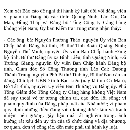
Xem xét Báo cáo đề nghị thi hành kỷ luật đối với đảng viên
vi phạm tại Đảng bộ các tỉnh: Quảng Ninh, Lào Cai, Cà
Mau, Đồng Tháp và Đảng bộ Tổng Công ty Cảng hàng
không Việt Nam; Ủy ban Kiểm tra Trung ương nhận thấy:
- Các ông, bà: Nguyễn Phương Thảo, nguyên Ủy viên Ban
Chấp hành Đảng bộ tỉnh, Bí thư Tỉnh đoàn Quảng Ninh;
Nguyễn Thế Minh, nguyên Ủy viên Ban Chấp hành Đảng
bộ tỉnh, Bí thư Đảng ủy xã Bình Liêu, tỉnh Quảng Ninh; Đỗ
Trường Giang, nguyên Ủy viên Ban Chấp hành Đảng bộ
tỉnh, Giám đốc Sở Công Thương tỉnh Lào Cai; Dương
Thành Trung, nguyên Phó Bí thư Tỉnh ủy, Bí thư Ban cán sự
đảng, Chủ tịch UBND tỉnh Bạc Liêu (nay là tỉnh Cà Mau);
Đỗ Tất Bình, nguyên Ủy viên Ban Thường vụ Đảng ủy, Phó
Tổng Giám đốc Tổng Công ty Cảng hàng không Việt Nam
đã suy thoái về tư tưởng chính trị, đạo đức, lối sống; vi
phạm quy định của Đảng, pháp luật của Nhà nước; vi phạm
quy định những điều đảng viên không được làm và trách
nhiệm nêu gương, gây hậu quả rất nghiêm trọng, ảnh
hưởng rất xấu đến uy tín của tổ chức đảng và địa phương,
cơ quan, đơn vị công tác, đến mức phải thi hành kỷ luật.