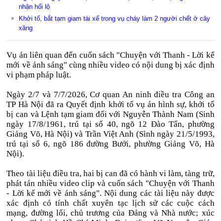
nhận hối lộ
Khởi tố, bắt tạm giam tài xế trong vụ cháy làm 2 người chết ở cây
xăng
Vụ án liên quan đến cuốn sách "Chuyện với Thanh - Lời kể
mới về ánh sáng" cùng nhiều video có nội dung bị xác định
vi phạm pháp luật.
Ngày 2/7 và 7/7/2026, Cơ quan An ninh điều tra Công an
TP Hà Nội đã ra Quyết định khởi tố vụ án hình sự, khởi tố
bị can và Lệnh tạm giam đối với Nguyễn Thành Nam (Sinh
ngày 17/8/1961, trú tại số 40, ngõ 12 Đào Tấn, phường
Giảng Võ, Hà Nội) và Trần Việt Anh (Sình ngày 21/5/1993,
trú tại số 6, ngõ 186 đường Bưởi, phường Giảng Võ, Hà
Nội).
Theo tài liệu điều tra, hai bị can đã có hành vi làm, tàng trữ,
phát tán nhiều video clip và cuốn sách "Chuyện với Thanh
- Lời kể mới về ánh sáng". Nội dung các tài liệu này được
xác định có tính chất xuyên tạc lịch sử các cuộc cách
mạng, đường lối, chủ trương của Đảng và Nhà nước; xúc