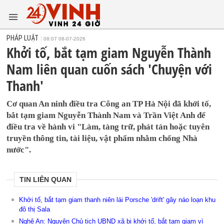
PHÁP LUẬT
08:07 08-07-2026
Khởi tố, bắt tạm giam Nguyễn Thành
Nam liên quan cuốn sách 'Chuyện với
Thanh'
Cơ quan An ninh điều tra Công an TP Hà Nội đã khởi tố,
bắt tạm giam Nguyễn Thành Nam và Trần Việt Anh để
điều tra về hành vi "Làm, tàng trữ, phát tán hoặc tuyên
truyền thông tin, tài liệu, vật phẩm nhằm chống Nhà
nước".
TIN LIÊN QUAN
Khởi tố, bắt tạm giam thanh niên lái Porsche 'drift' gây náo loạn khu
đô thị Sala
Nghệ An: Nguyên Chủ tịch UBND xã bị khởi tố, bắt tạm giam vì