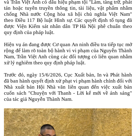
và Trần Việt Anh có dấu hiệu phạm tội "Làm, tàng trữ, phát
tán hoặc tuyên truyền thông tin, tài liệu, vật phẩm nhằm
chống Nhà nước Cộng hòa xã hội chủ nghĩa Việt Nam"
theo Điều 117 Bộ luật Hình sự. Các quyết định tố tụng đã
được Viện Kiểm sát nhân dân TP Hà Nội phê chuẩn theo
quy định của pháp luật.
Hiện vụ án đang được Cơ quan An ninh điều tra tiếp tục mở
rộng để làm rõ toàn bộ hành vi vi phạm của Nguyễn Thành
Nam, Trần Việt Anh cùng các đối tượng có liên quan nhằm
xử lý nghiêm theo quy định pháp luật.
Trước đó, ngày 15/6/2026, Cục Xuất bản, In và Phát hành
đã ban hành quyết định xử phạt vi phạm hành chính đối với
Nhà xuất bản Hội Nhà văn liên quan đến việc xuất bản
cuốn sách "Chuyện với Thanh - Lời kể mới về ánh sáng"
của tác giả Nguyễn Thành Nam.