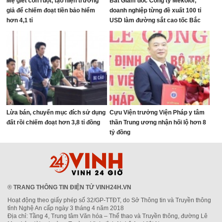
Mẹ giết con ruột, tạo hiện trường
Bắt Giám đốc Công ty Mekolor,
giả để chiếm đoạt tiền bảo hiểm
doanh nghiệp từng đề xuất 100 tỉ
hơn 4,1 tỉ
USD làm đường sắt cao tốc Bắc
Nam
Lừa bán, chuyển mục đích sử dụng
Cựu Viện trưởng Viện Pháp y tâm
đất rồi chiếm đoạt hơn 3,8 tỉ đồng
thần Trung ương nhận hối lộ hơn 8
tỷ đồng
®
TRANG THÔNG TIN ĐIỆN TỬ VINH24H.VN
Hoạt động theo giấy phép số 32/GP-TTĐT, do Sở Thông tin và Truyền thông
tỉnh Nghệ An cấp ngày 3 tháng 4 năm 2018
Địa chỉ: Tầng 4, Trung tâm Văn hóa – Thể thao và Truyền thông, đường Lê