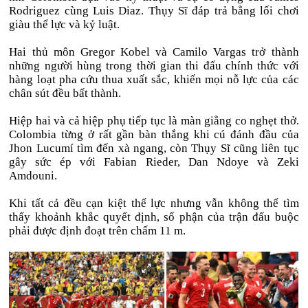
Rodriguez cùng Luis Diaz. Thụy Sĩ đáp trả bằng lối chơi
giàu thể lực và kỷ luật.
Hai thủ môn Gregor Kobel và Camilo Vargas trở thành
những người hùng trong thời gian thi đấu chính thức với
hàng loạt pha cứu thua xuất sắc, khiến mọi nỗ lực của các
chân sút đều bất thành.
Hiệp hai và cả hiệp phụ tiếp tục là màn giằng co nghẹt thở.
Colombia từng ở rất gần bàn thắng khi cú đánh đầu của
Jhon Lucumí tìm đến xà ngang, còn Thụy Sĩ cũng liên tục
gây sức ép với Fabian Rieder, Dan Ndoye và Zeki
Amdouni.
Khi tất cả đều cạn kiệt thể lực nhưng vẫn không thể tìm
thấy khoảnh khắc quyết định, số phận của trận đấu buộc
phải được định đoạt trên chấm 11 m.