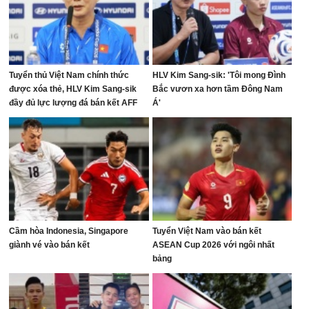
Tuyển thủ Việt Nam chính thức
HLV Kim Sang-sik: 'Tôi mong Đình
được xóa thẻ, HLV Kim Sang-sik
Bắc vươn xa hơn tầm Đông Nam
đầy đủ lực lượng đá bán kết AFF
Á'
Cup
Cầm hòa Indonesia, Singapore
Tuyển Việt Nam vào bán kết
giành vé vào bán kết
ASEAN Cup 2026 với ngôi nhất
bảng