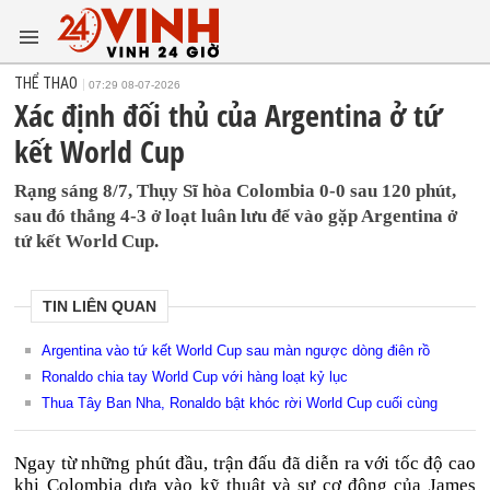
THỂ THAO
07:29 08-07-2026
Xác định đối thủ của Argentina ở tứ
kết World Cup
Rạng sáng 8/7, Thụy Sĩ hòa Colombia 0-0 sau 120 phút,
sau đó thắng 4-3 ở loạt luân lưu để vào gặp Argentina ở
tứ kết World Cup.
TIN LIÊN QUAN
Argentina vào tứ kết World Cup sau màn ngược dòng điên rồ
Ronaldo chia tay World Cup với hàng loạt kỷ lục
Thua Tây Ban Nha, Ronaldo bật khóc rời World Cup cuối cùng
Ngay từ những phút đầu, trận đấu đã diễn ra với tốc độ cao
khi Colombia dựa vào kỹ thuật và sự cơ động của James