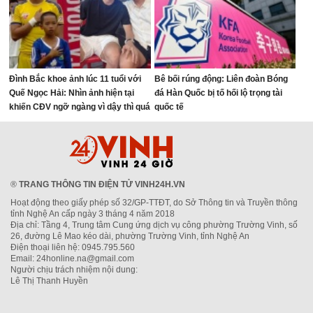
Đình Bắc khoe ảnh lúc 11 tuổi với
Bê bối rúng động: Liên đoàn Bóng
Quế Ngọc Hải: Nhìn ảnh hiện tại
đá Hàn Quốc bị tố hối lộ trọng tài
khiến CĐV ngỡ ngàng vì dậy thì quá
quốc tế
thành công
®
TRANG THÔNG TIN ĐIỆN TỬ VINH24H.VN
Hoạt động theo giấy phép số 32/GP-TTĐT, do Sở Thông tin và Truyền thông
tỉnh Nghệ An cấp ngày 3 tháng 4 năm 2018
Địa chỉ: Tầng 4, Trung tâm Cung ứng dịch vụ công phường Trường Vinh, số
26, đường Lê Mao kéo dài, phường Trường Vinh, tỉnh Nghệ An
Điện thoại liên hệ: 0945.795.560
Email: 24honline.na@gmail.com
Người chịu trách nhiệm nội dung:
Lê Thị Thanh Huyền