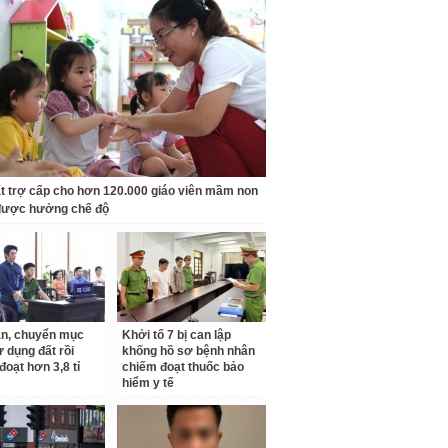
t trợ cấp cho hơn 120.000 giáo viên mầm non
được hưởng chế độ
n, chuyển mục
Khởi tố 7 bị can lập
ử dụng đất rồi
khống hồ sơ bệnh nhân
đoạt hơn 3,8 tỉ
chiếm đoạt thuốc bảo
hiểm y tế