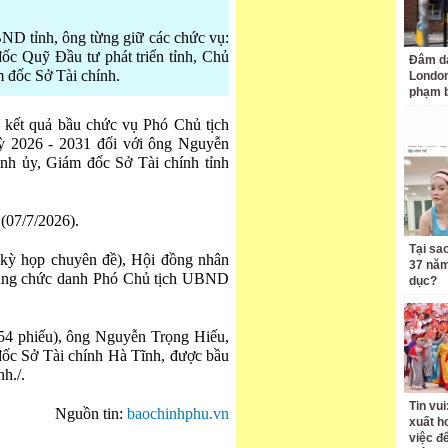
ND tỉnh, ông từng giữ các chức vụ:
c Quỹ Đầu tư phát triển tỉnh, Chủ
Đâm da
 đốc Sở Tài chính.
London
phạm b
 kết quả bầu chức vụ Phó Chủ tịch
ỳ 2026 - 2031 đối với ông Nguyễn
h ủy, Giám đốc Sở Tài chính tỉnh
 (07/7/2026).
Tại sa
 (kỳ họp chuyên đề), Hội đồng nhân
37 năm
sung chức danh Phó Chủ tịch UBND
dục?
/54 phiếu), ông Nguyễn Trọng Hiếu,
ốc Sở Tài chính Hà Tĩnh, được bầu
h./.
Tin vui
Nguồn tin:
baochinhphu.vn
xuất h
việc đ