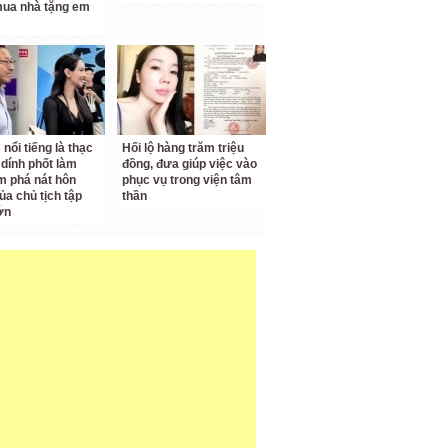
ua nhà tặng em
nổi tiếng là thạc
Hối lộ hàng trăm triệu
 dính phốt làm
đồng, đưa giúp việc vào
am phá nát hôn
phục vụ trong viện tâm
ủa chủ tịch tập
thần
ớn