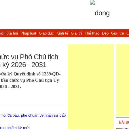
iới
Xã hội
Pháp luật
Giáo dục
Kinh tế
Giải trí
Thể thao
Đẹp
Giới trẻ
C
hức vụ Phó Chủ tịch
 kỳ 2026 - 2031
ừa ký Quyết định số 1239/QĐ-
 bầu chức vụ Phó Chủ tịch Ủy
026 - 2031.
c hội đã bầu, phê chuẩn 39 nhân sự cấp
BÀI Đ
ưởng nhiệm kỳ mới