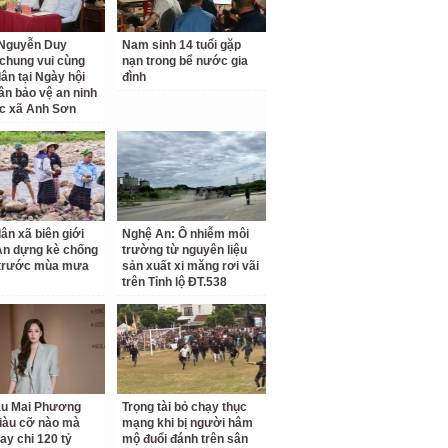
 Nguyễn Duy
Nam sinh 14 tuổi gặp
chung vui cùng
nạn trong bể nước gia
ân tại Ngày hội
đình
ân bảo vệ an ninh
c xã Anh Sơn
ân xã biên giới
Nghệ An: Ô nhiễm môi
An dựng kè chống
trường từ nguyên liệu
 trước mùa mưa
sản xuất xi măng rơi vãi
trên Tỉnh lộ ĐT.538
ậu Mai Phương
Trọng tài bỏ chạy thục
iàu cỡ nào mà
mạng khi bị người hâm
ay chi 120 tỷ
mộ đuổi đánh trên sân