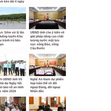
am kéo dài 4 ngày
n: Sớm xử lý lấn
UBND tỉnh cho ý kiến về
luồng tuyến Khu
giải pháp nâng cao chất
u tránh trú bão
lượng nước mặt lưu
Vạn
vực sông Đào, sông
Cầu Đước
ch UBND tỉnh Võ
Nghệ An tham dự phiên
Hải dự Ngày hội
họp toàn thể về đối
ân bảo vệ an ninh
ngoại Đảng, đối ngoại
c năm 2026
Nhân dân