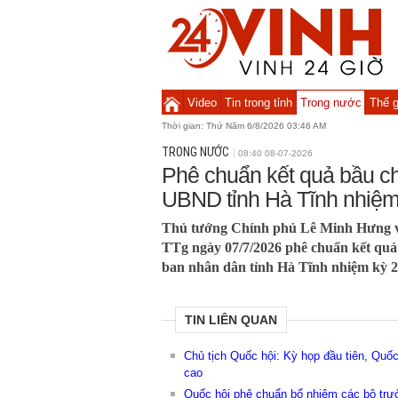
Video
Tin trong tỉnh
Trong nước
Thế g
Thời gian:
Thứ Năm 6/8/2026 03:46 AM
TRONG NƯỚC
08:40 08-07-2026
Phê chuẩn kết quả bầu c
UBND tỉnh Hà Tĩnh nhiệm
Thủ tướng Chính phủ Lê Minh Hưng v
TTg ngày 07/7/2026 phê chuẩn kết quả
ban nhân dân tỉnh Hà Tĩnh nhiệm kỳ 2
TIN LIÊN QUAN
Chủ tịch Quốc hội: Kỳ họp đầu tiên, Quố
cao
Quốc hội phê chuẩn bổ nhiệm các bộ tr