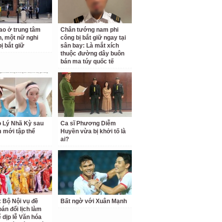
o ở trung tâm
Chân tướng nam phi
, một nữ nghi
công bị bắt giữ ngay tại
ị bắt giữ
sân bay: Là mắt xích
thuộc đường dây buôn
bán ma túy quốc tế
o Lý Nhã Kỳ sau
Ca sĩ Phương Diễm
 mới tập thể
Huyền vừa bị khởi tố là
ai?
: Bộ Nội vụ đề
Bất ngờ với Xuân Mạnh
oán đổi lịch làm
ể dịp lễ Văn hóa