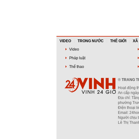
VIDEO
TRONG NƯỚC
THẾ GIỚI
XÃ
Video
Pháp luật
Thể thao
®
TRANG TH
Hoạt động t
An cấp ngày
Địa chỉ: Tần
phường Trườ
Điện thoại l
Email: 24ho
Người chịu 
Lê Thị Than