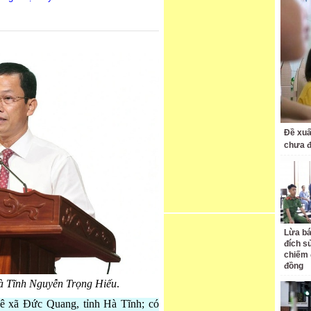
Đề xuấ
chưa 
Lừa bá
đích s
chiếm 
đồng
à Tĩnh Nguyễn Trọng Hiếu
.
 xã Đức Quang, tỉnh Hà Tĩnh; có