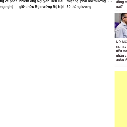
ng về phát
nhiệm ông Nguyễn Tiến Hải
thiệt hại phải bồi thường 30-
đồng m
gái?
công nghệ
giữ chức Bộ trưởng Bộ Nội
50 tháng lương
vụ
Nữ MC 
sĩ, nay
tiểu t
nhân c
đoàn l