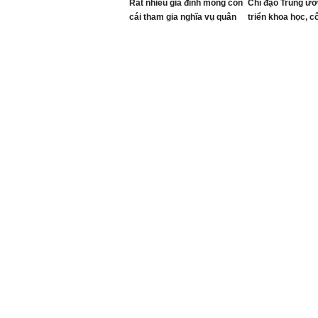
Rất nhiều gia đình mong con
Chỉ đạo Trung ươ
cái tham gia nghĩa vụ quân
triển khoa học, 
sự để rèn phẩm chất