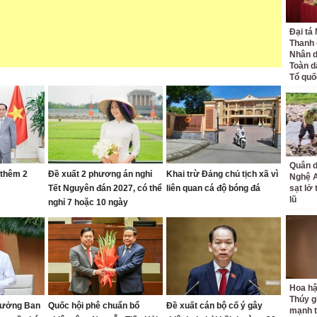
Đại tá
Thanh 
Nhân d
Toàn d
Tổ quố
Quân d
 thêm 2
Đề xuất 2 phương án nghỉ
Khai trừ Đảng chủ tịch xã vì
Nghệ 
Tết Nguyên đán 2027, có thể
liên quan cá độ bóng đá
sạt lở
lũ
nghỉ 7 hoặc 10 ngày
Hoa h
Thúy g
rưởng Ban
Quốc hội phê chuẩn bổ
Đề xuất cán bộ cố ý gây
mạnh t