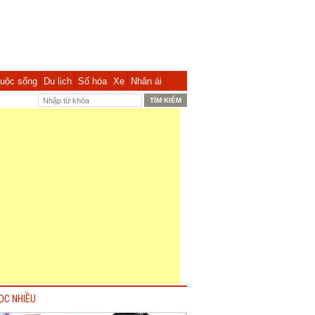
uộc sống
Du lịch
Số hóa
Xe
Nhân ái
ỌC NHIỀU