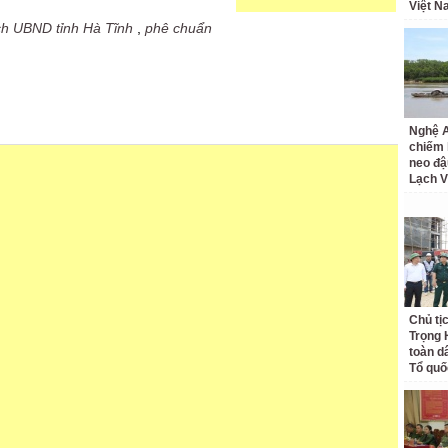
Việt N
ch UBND tỉnh Hà Tĩnh
,
phê chuẩn
Nghệ A
chiếm 
neo đậ
Lạch 
Chủ tị
Trọng 
toàn d
Tổ quố