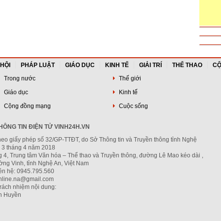
 HỘI
PHÁP LUẬT
GIÁO DỤC
KINH TẾ
GIẢI TRÍ
THỂ THAO
CỘ
Trong nước
Thế giới
Giáo dục
Kinh tế
Cộng đồng mạng
Cuộc sống
ÔNG TIN ĐIỆN TỬ VINH24H.VN
heo giấy phép số 32/GP-TTĐT, do Sở Thông tin và Truyền thông tỉnh Nghệ
 3 tháng 4 năm 2018
g 4, Trung tâm Văn hóa – Thể thao và Truyền thông, đường Lê Mao kéo dài ,
ng Vinh, tỉnh Nghệ An, Việt Nam
iên hệ: 0945.795.560
nline.na@gmail.com
trách nhiệm nội dung:
h Huyền