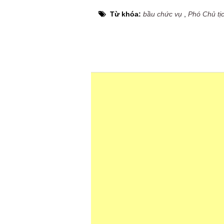
Từ khóa:
bầu chức vụ
,
Phó Chủ tị