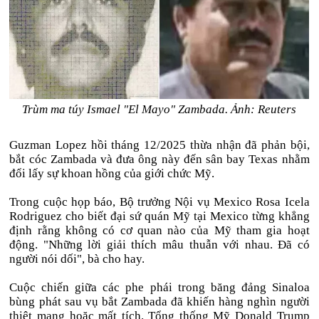
Trùm ma túy Ismael "El Mayo" Zambada. Ảnh: Reuters
Guzman Lopez hồi tháng 12/2025 thừa nhận đã phản bội,
bắt cóc Zambada và đưa ông này đến sân bay Texas nhằm
đổi lấy sự khoan hồng của giới chức Mỹ.
Trong cuộc họp báo, Bộ trưởng Nội vụ Mexico Rosa Icela
Rodriguez cho biết đại sứ quán Mỹ tại Mexico từng khẳng
định rằng không có cơ quan nào của Mỹ tham gia hoạt
động. "Những lời giải thích mâu thuẫn với nhau. Đã có
người nói dối", bà cho hay.
Cuộc chiến giữa các phe phái trong băng đảng Sinaloa
bùng phát sau vụ bắt Zambada đã khiến hàng nghìn người
thiệt mạng hoặc mất tích. Tổng thống Mỹ Donald Trump