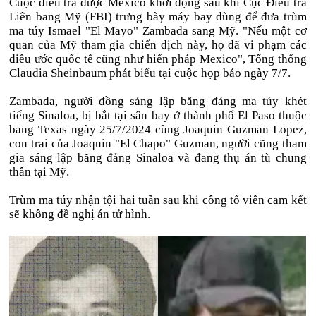
Cuộc điều tra được Mexico khởi động sau khi Cục Điều tra
Liên bang Mỹ (FBI) trưng bày máy bay dùng để đưa trùm
ma túy Ismael "El Mayo" Zambada sang Mỹ. "Nếu một cơ
quan của Mỹ tham gia chiến dịch này, họ đã vi phạm các
điều ước quốc tế cũng như hiến pháp Mexico", Tổng thống
Claudia Sheinbaum phát biểu tại cuộc họp báo ngày 7/7.
Zambada, người đồng sáng lập băng đảng ma túy khét
tiếng Sinaloa, bị bắt tại sân bay ở thành phố El Paso thuộc
bang Texas ngày 25/7/2024 cùng Joaquin Guzman Lopez,
con trai của Joaquin "El Chapo" Guzman, người cũng tham
gia sáng lập băng đảng Sinaloa và đang thụ án tù chung
thân tại Mỹ.
Trùm ma túy nhận tội hai tuần sau khi công tố viên cam kết
sẽ không đề nghị án tử hình.