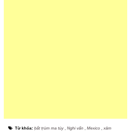
Từ khóa:
bắt trùm ma túy
,
Nghi vấn
,
Mexico
,
xâm