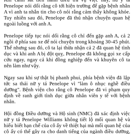
Penelope nói dối rằng cô tới hiện trường để gặp bệnh nhân
A vì anh ta nhắn tin cho cô nói rằng cảm thấy không khỏe.
Tuy nhiên sau đó, Penelope đã thú nhận chuyện quan hệ
ngoài luồng với anh A.
Penelope tiếp tục nói dối rằng cô chỉ đến gặp anh A, cả 2
ngồi ở phía sau xe để nói chuyện trong khoảng 30-45 phút.
Thế nhưng sau đó, cô ta lại thừa nhận cả 2 đã quan hệ tình
dục và khi anh A bị đột quỵ, Penelope đã không gọi xe cấp
cứu ngay, ngay cả khi đồng nghiệp đến và khuyên cô ta
nên làm như vậy.
Ngay sau khi sự thật bị phanh phui, phía bệnh viện đã lập
tức sa thải nữ y tá Penelope vì "làm ô nhục nghề điều
dưỡng". Bệnh viện cho rằng cô Penelope đã vi phạm quy
định về ranh giới tình dục giữa nhân viên y tế với bệnh
nhân.
Hội đồng Điều dưỡng và Hộ sinh (NMC) đã xác định việc
nữ y tá Penelope Williams không tiết lộ mối quan hệ và
hiểu biết hạn chế của cô ấy về thiệt hại mà mối quan hệ của
cô ấy có thể gây ra cho danh tiếng của ngành điều dưỡng,