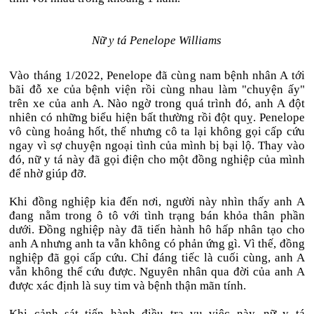
Nữ y tá Penelope Williams
Vào tháng 1/2022, Penelope đã cùng nam bệnh nhân A tới
bãi đỗ xe của bệnh viện rồi cùng nhau làm "chuyện ấy"
trên xe của anh A. Nào ngờ trong quá trình đó, anh A đột
nhiên có những biểu hiện bất thường rồi đột quỵ. Penelope
vô cùng hoảng hốt, thế nhưng cô ta lại không gọi cấp cứu
ngay vì sợ chuyện ngoại tình của mình bị bại lộ. Thay vào
đó, nữ y tá này đã gọi điện cho một đồng nghiệp của mình
để nhờ giúp đỡ.
Khi đồng nghiệp kia đến nơi, người này nhìn thấy anh A
đang nằm trong ô tô với tình trạng bán khỏa thân phần
dưới. Đồng nghiệp này đã tiến hành hô hấp nhân tạo cho
anh A nhưng anh ta vẫn không có phản ứng gì. Vì thế, đồng
nghiệp đã gọi cấp cứu. Chỉ đáng tiếc là cuối cùng, anh A
vẫn không thể cứu được. Nguyên nhân qua đời của anh A
được xác định là suy tim và bệnh thận mãn tính.
Khi cảnh sát tiến hành điều tra vụ việc này, nữ y tá