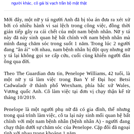
người khác, cô gái bị vạch trần bộ mặt thật
Mới đây, một nữ y tá người Anh đã bị tòa án đưa ra xét xử
bởi có nhiều hành vi sai lệch trong công việc, đồng thời
gián tiếp gây ra cái chết của một nam bệnh nhân. Nữ y tá
này đã nảy sinh quan hệ bất chính với nam bệnh nhân mà
mình đang chăm sóc trong suốt 1 năm. Trong lúc 2 người
đang "ân ái" với nhau, nam bệnh nhân bị đột quỵ nhưng nữ
y tá lại không gọi xe cấp cứu, cuối cùng khiến người đàn
ông qua đời.
Theo The Guardian đưa tin, Penelope Williams, 42 tuổi, là
một nữ y tá làm việc trong Ban Y tế Đại học Betsi
Cadwaladr ở thành phố Wrexham, phía bắc xứ Wales,
Vương quốc Anh. Cô làm việc tại đơn vị chạy thận kể từ
tháng 10/2019.
Penelope là một người phụ nữ đã có gia đình, thế nhưng
trong quá trình làm việc, cô ta lại nảy sinh mối quan hệ bất
chính với một nam bệnh nhân (bệnh nhân A) - người đang
chạy thận dưới sự chăm sóc của Penelope. Cặp đôi đã ngoại
tình với nhau trong khoảng 1 năm.