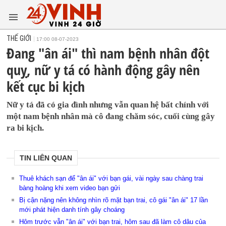
THẾ GIỚI
17:00 08-07-2023
Đang "ân ái" thì nam bệnh nhân đột
quỵ, nữ y tá có hành động gây nên
kết cục bi kịch
Nữ y tá đã có gia đình nhưng vẫn quan hệ bất chính với
một nam bệnh nhân mà cô đang chăm sóc, cuối cùng gây
ra bi kịch.
TIN LIÊN QUAN
Thuê khách sạn để "ân ái" với bạn gái, vài ngày sau chàng trai
bàng hoàng khi xem video bạn gửi
Bị cận nặng nên không nhìn rõ mặt bạn trai, cô gái "ân ái" 17 lần
mới phát hiện danh tính gây choáng
Hôm trước vẫn "ân ái" với bạn trai, hôm sau đã làm cô dâu của