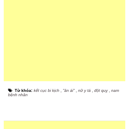
Từ khóa:
kết cục bi kịch
,
"ân ái"
,
nữ y tá
,
đột quỵ
,
nam
bệnh nhân