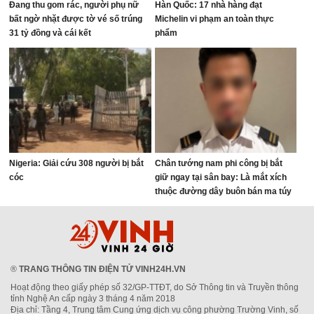
Đang thu gom rác, người phụ nữ
Hàn Quốc: 17 nhà hàng đạt
bất ngờ nhặt được tờ vé số trúng
Michelin vi phạm an toàn thực
31 tỷ đồng và cái kết
phẩm
Nigeria: Giải cứu 308 người bị bắt
Chân tướng nam phi công bị bắt
cóc
giữ ngay tại sân bay: Là mắt xích
thuộc đường dây buôn bán ma túy
quốc tế
®
TRANG THÔNG TIN ĐIỆN TỬ VINH24H.VN
Hoạt động theo giấy phép số 32/GP-TTĐT, do Sở Thông tin và Truyền thông
tỉnh Nghệ An cấp ngày 3 tháng 4 năm 2018
Địa chỉ: Tầng 4, Trung tâm Cung ứng dịch vụ công phường Trường Vinh, số