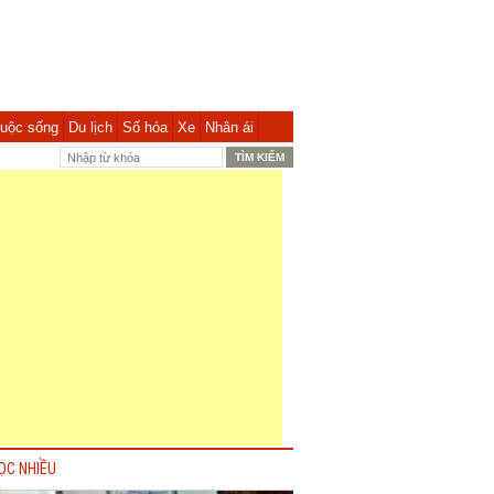
uộc sống
Du lịch
Số hóa
Xe
Nhân ái
ỌC NHIỀU