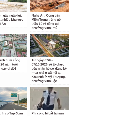
n gây ngập lụt,
Nghệ An: Công trình
ắt nhiều khu vực
Miền Trung trúng gói
ệ An
thầu 60 tỷ đồng tại
phường Vinh Phú
ảnh cụm công
Từ ngày 07/9 -
 20 năm tuổi
07/10/2026 sẽ tổ chức
ngày di dời
tiếp nhận hồ sơ đăng ký
mua nhà ở xã hội tại
Khu nhà ở Mỹ Thượng,
phường Vinh Lộc
anh có Tập đoàn
Phi công bị bắt tại sân