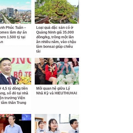
anh Phúc Tuấn –
Loại quả đặc sản có ở
omes làm dự án
Quảng Ninh giá 35.000
hơn 1.500 tỷ tại
đồng/kg, trồng một lần
An
ăn nhiều năm, vào chậu
làm bonsai giúp chiêu
tài
 4,5 tỷ đồng tiền
Mối quan hệ giữa Lý
àng, sổ đỏ tại nhà
Nhã Kỳ và HIEUTHUHAI
ện trưởng Viện
 tâm thần Trung