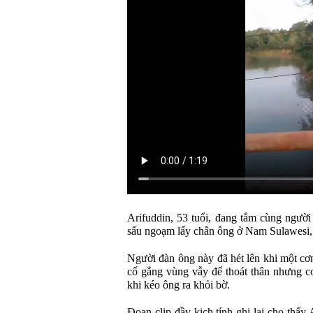
Arifuddin, 53 tuổi, đang tắm cùng người
sấu ngoạm lấy chân ông ở Nam Sulawesi, 
Người đàn ông này đã hét lên khi một cơ
cố gắng vùng vẫy để thoát thân nhưng c
khi kéo ông ra khỏi bờ.
Đoạn clip đầy kịch tính ghi lại cho thấy