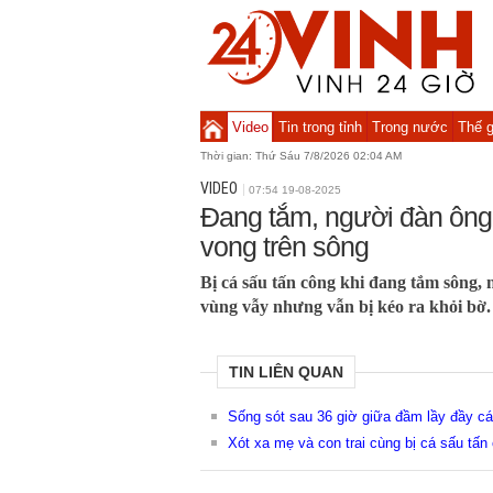
Video
Tin trong tỉnh
Trong nước
Thế g
Thời gian:
Thứ Sáu 7/8/2026 02:04 AM
VIDEO
07:54 19-08-2025
Đang tắm, người đàn ông 
vong trên sông
Bị cá sấu tấn công khi đang tắm sông, 
vùng vẫy nhưng vẫn bị kéo ra khỏi bờ.
TIN LIÊN QUAN
Sống sót sau 36 giờ giữa đầm lầy đầy c
Xót xa mẹ và con trai cùng bị cá sấu tấn