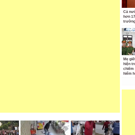
Cả nướ
hơn 17
trườn
Mẹ giết
hiện t
chiếm 
hiểm h