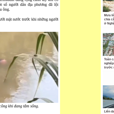
t số người dân địa phương đã lội
u ông.
Mưa lớ
dưới mặt nước trước khi những người
chia c
ở Ngh
Toàn c
nghiệp
trước 
công khi đang tắm sông.
Liên d