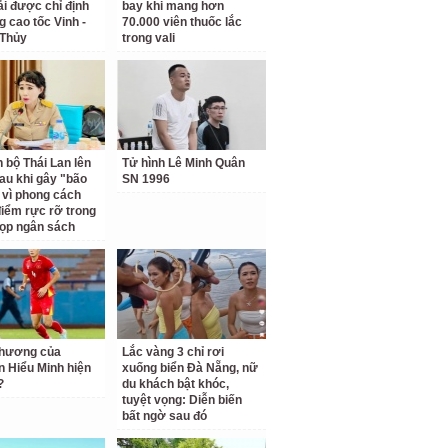
i được chỉ định
bay khi mang hơn
g cao tốc Vinh -
70.000 viên thuốc lắc
 Thủy
trong vali
 bộ Thái Lan lên
Tử hình Lê Minh Quân
sau khi gây "bão
SN 1996
vì phong cách
điểm rực rỡ trong
ọp ngân sách
thương của
Lắc vàng 3 chỉ rơi
 Hiểu Minh hiện
xuống biển Đà Nẵng, nữ
?
du khách bật khóc,
tuyệt vọng: Diễn biến
bất ngờ sau đó