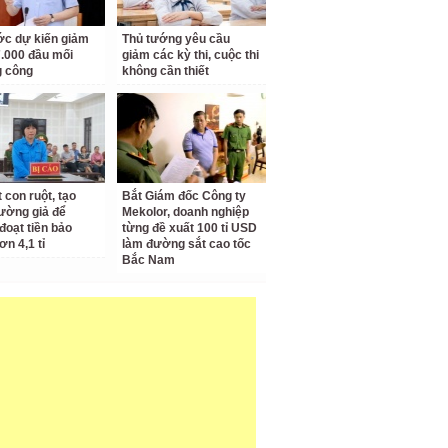
c dự kiến giảm
Thủ tướng yêu cầu
.000 đầu mối
giảm các kỳ thi, cuộc thi
g công
không cần thiết
 con ruột, tạo
Bắt Giám đốc Công ty
rường giả để
Mekolor, doanh nghiệp
đoạt tiền bảo
từng đề xuất 100 tỉ USD
ơn 4,1 tỉ
làm đường sắt cao tốc
Bắc Nam