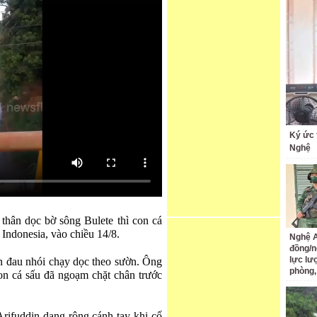
Ký ức 
Nghệ
 thân dọc bờ sông Bulete thì con cá
Indonesia, vào chiều 14/8.
Nghệ A
đồng/n
lực lư
n đau nhói chạy dọc theo sườn. Ông
phòng,
on cá sấu đã ngoạm chặt chân trước
 Arifuddin dang rộng cánh tay khi cố