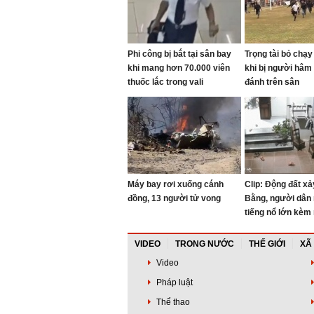
Phi công bị bắt tại sân bay
Trọng tài bỏ chạ
khi mang hơn 70.000 viên
khi bị người hâm
thuốc lắc trong vali
đánh trên sân
Máy bay rơi xuống cánh
Clip: Động đất xả
đồng, 13 người tử vong
Bằng, người dân 
tiếng nổ lớn kèm 
VIDEO
TRONG NƯỚC
THẾ GIỚI
XÃ
Video
Pháp luật
Thể thao