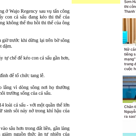
Sơn Hả
thi côn
ờng ở Wajo Regency sau vụ tấn công
Thanh
ấy con cá sấu đang kéo thi thể của
g không thể thu hồi thi thể của ông
giờ trước khi dừng lại trên bờ sông
ột dặm.
Nữ cán
tiếng 
y tự chế để kéo con cá sấu gần hơn,
mạng" 
.
trang 
cuộc h
đình để tổ chức tang lễ.
o lắng vì dòng sông nơi họ thường
môi trường sống của cá sấu.
4 loài cá sấu - với một quần thể lớn
Chấn 
ữ sinh sôi nảy nở trong khí hậu của
Nguyễn
ra sao
 vào sâu hơn trong đất liền, gần làng
 giảm nguồn thức ăn tự nhiên của