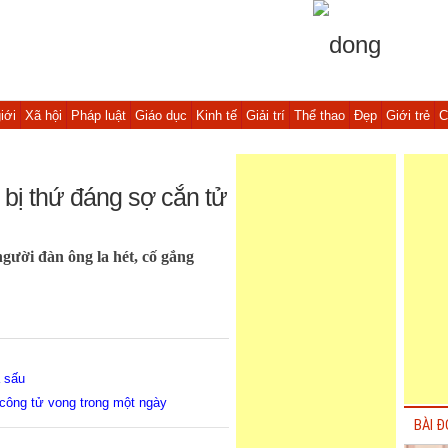
iới
Xã hội
Pháp luật
Giáo dục
Kinh tế
Giải trí
Thể thao
Đẹp
Giới trẻ
C
bị thứ đáng sợ cắn tử
người đàn ông la hét, cố gắng
á sấu
 công tử vong trong một ngày
BÀI Đ