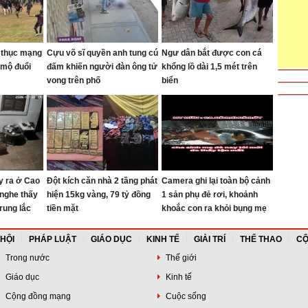
y thục mạng
Cựu võ sĩ quyền anh tung cú
Ngư dân bắt được con cá
 mộ đuổi
đấm khiến người đàn ông tử
khổng lồ dài 1,5 mét trên
vong trên phố
biển
y ra ở Cao
Đột kích căn nhà 2 tầng phát
Camera ghi lại toàn bộ cảnh
nghe thấy
hiện 15kg vàng, 79 tỷ đồng
1 sản phụ đẻ rơi, khoảnh
rung lắc
tiền mặt
khoắc con ra khỏi bụng mẹ
khiến nhiều người thót tim
 HỘI
PHÁP LUẬT
GIÁO DỤC
KINH TẾ
GIẢI TRÍ
THỂ THAO
CỘ
Trong nước
Thế giới
Giáo dục
Kinh tế
Cộng đồng mạng
Cuộc sống