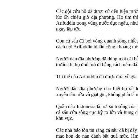
Các đội cứu hộ đã được cử đến hiện trư
lúc 6h chiều giờ địa phương. Họ tìm th
Arifuddin trong vùng nước đục ngầu, nhưn
ngay lập tức.
Con cá sấu đã bơi vòng quanh sông nhiều 
cách nơi Arifuddin bị tấn công khoảng m
Người dân địa phương đã dùng một cái bẫ
trước khi họ đuổi nó đi bằng cách ném đá
Thi thể của Arifuddin đã được đưa về gia 
Người dân địa phương cho biết họ rất l
xuyên tắm rửa và giặt giũ, không phải là 
Quần đảo Indonesia là nơi sinh sống của 1
cá sấu cửa sông cực kỳ to lớn và hung d
khu vực.
Các nhà bảo tồn tin rằng cá sấu đã bị đẩy
mạc hơn do nạn đánh bắt quá mức, làm