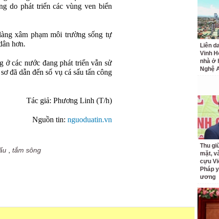
ng do phát triển các vùng ven biển
n làng xâm phạm môi trường sống tự
dân hơn.
Liên d
Vinh H
nhà ở 
g ở các nước đang phát triển vẫn sử
Nghệ 
 sơ đã dẫn đến số vụ cá sấu tấn công
Tác giả: Phương Linh (T/h)
Nguồn tin:
nguoduatin.vn
Thu giữ
ấu
,
tắm sông
mặt, v
cựu Vi
Pháp y
ương