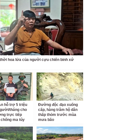
thời hoa lửa của người cựu chiến binh xứ
n hỗ trợ 5 triệu
Đường độc đạo xuống
gười/tháng cho
cấp, hàng trăm hộ dân
ợng trực tiếp
thấp thỏm trước mùa
 chống ma túy
mưa bão