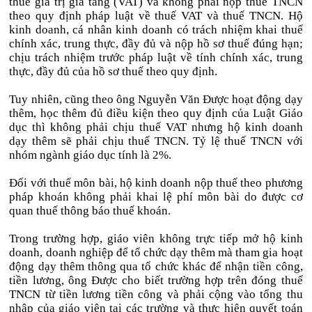
thuế giá trị gia tăng (VAT) và không phải nộp thuế TNCN
theo quy định pháp luật về thuế VAT và thuế TNCN. Hộ
kinh doanh, cá nhân kinh doanh có trách nhiệm khai thuế
chính xác, trung thực, đầy đủ và nộp hồ sơ thuế đúng hạn;
chịu trách nhiệm trước pháp luật về tính chính xác, trung
thực, đầy đủ của hồ sơ thuế theo quy định.
Tuy nhiên, cũng theo ông Nguyễn Văn Được hoạt động dạy
thêm, học thêm đủ điều kiện theo quy định của Luật Giáo
dục thì không phải chịu thuế VAT nhưng hộ kinh doanh
dạy thêm sẽ phải chịu thuế TNCN. Tỷ lệ thuế TNCN với
nhóm ngành giáo dục tính là 2%.
Đối với thuế môn bài, hộ kinh doanh nộp thuế theo phương
pháp khoán không phải khai lệ phí môn bài do được cơ
quan thuế thông báo thuế khoán.
Trong trường hợp, giáo viên không trực tiếp mở hộ kinh
doanh, doanh nghiệp để tổ chức dạy thêm mà tham gia hoạt
động dạy thêm thông qua tổ chức khác để nhận tiền công,
tiền lương, ông Được cho biết trường hợp trên đóng thuế
TNCN từ tiền lương tiền công và phải cộng vào tổng thu
nhập của giáo viên tại các trường và thực hiện quyết toán