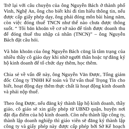
Trở lại với câu chuyện của ông Nguyễn Bách ở thành phố
Vinh, Nghệ An, ông cho biết khi đi tìm hiểu thông tin, nếu
được cấp giấy phép dạy, ông phải đóng môn bài hàng năm,
còn việc đóng thuế TNCN như thế nào chưa được thông
suốt. “ Tôi băn khoăn về cơ sở nào để tính được doanh thu
để đóng thuế thu nhập cá nhân (TNCN)” – ông Nguyễn
Bách đặt câu hỏi.
Và băn khoăn của ông Nguyễn Bách cũng là tâm trạng của
nhiều thầy cô giáo dạy khi nhờ người thân hoặc tự đăng ký
hộ kinh doanh để tổ chức dạy thêm, học thêm.
Chia sẻ về vấn đề này, ông Nguyễn Văn Được, Tổng giám
đốc Công ty TNHH Kế toán và Tư vấn thuế Trọng Tín cho
biết, hoạt động dạy thêm thực chất là hoạt động kinh doanh
và phải nộp thuế.
Theo ông Được, nếu đăng ký thành lập hộ kinh doanh, thầy
giáo, cô giáo sẽ xin giấy phép từ UBND quận, huyện nơi
đặt địa điểm của hộ kinh doanh. Còn nếu thành lập công ty,
thành lập doanh nghiệp thì giáo viên sẽ đăng ký thành lập
công ty và giấy phép này được cấp phép bởi Sở Kế hoạch