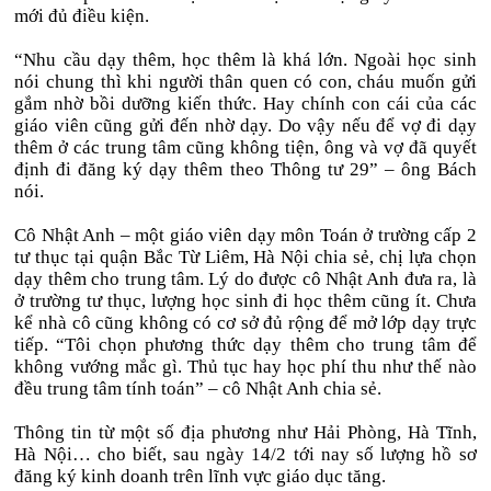
mới đủ điều kiện.
“Nhu cầu dạy thêm, học thêm là khá lớn. Ngoài học sinh
nói chung thì khi người thân quen có con, cháu muốn gửi
gắm nhờ bồi dưỡng kiến thức. Hay chính con cái của các
giáo viên cũng gửi đến nhờ dạy. Do vậy nếu để vợ đi dạy
thêm ở các trung tâm cũng không tiện, ông và vợ đã quyết
định đi đăng ký dạy thêm theo Thông tư 29” – ông Bách
nói.
Cô Nhật Anh – một giáo viên dạy môn Toán ở trường cấp 2
tư thục tại quận Bắc Từ Liêm, Hà Nội chia sẻ, chị lựa chọn
dạy thêm cho trung tâm. Lý do được cô Nhật Anh đưa ra, là
ở trường tư thục, lượng học sinh đi học thêm cũng ít. Chưa
kể nhà cô cũng không có cơ sở đủ rộng để mở lớp dạy trực
tiếp. “Tôi chọn phương thức dạy thêm cho trung tâm để
không vướng mắc gì. Thủ tục hay học phí thu như thế nào
đều trung tâm tính toán” – cô Nhật Anh chia sẻ.
Thông tin từ một số địa phương như Hải Phòng, Hà Tĩnh,
Hà Nội… cho biết, sau ngày 14/2 tới nay số lượng hồ sơ
đăng ký kinh doanh trên lĩnh vực giáo dục tăng.