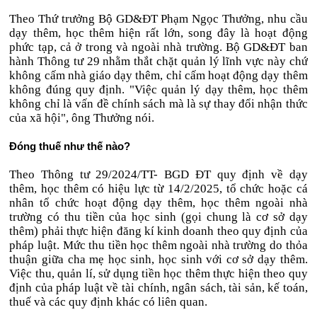
Theo Thứ trưởng Bộ GD&ĐT Phạm Ngọc Thưởng, nhu cầu
dạy thêm, học thêm hiện rất lớn, song đây là hoạt động
phức tạp, cả ở trong và ngoài nhà trường. Bộ GD&ĐT ban
hành Thông tư 29 nhằm thắt chặt quản lý lĩnh vực này chứ
không cấm nhà giáo dạy thêm, chỉ cấm hoạt động dạy thêm
không đúng quy định. "Việc quản lý dạy thêm, học thêm
không chỉ là vấn đề chính sách mà là sự thay đổi nhận thức
của xã hội", ông Thưởng nói.
Đóng thuế như thế nào?
Theo Thông tư 29/2024/TT- BGD ĐT quy định về dạy
thêm, học thêm có hiệu lực từ 14/2/2025, tổ chức hoặc cá
nhân tổ chức hoạt động dạy thêm, học thêm ngoài nhà
trường có thu tiền của học sinh (gọi chung là cơ sở dạy
thêm) phải thực hiện đăng kí kinh doanh theo quy định của
pháp luật. Mức thu tiền học thêm ngoài nhà trường do thỏa
thuận giữa cha mẹ học sinh, học sinh với cơ sở dạy thêm.
Việc thu, quản lí, sử dụng tiền học thêm thực hiện theo quy
định của pháp luật về tài chính, ngân sách, tài sản, kế toán,
thuế và các quy định khác có liên quan.